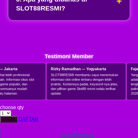
+
SLOT88RESMI?
Testimoni Member
Rizky Ramadhan — Yogyakarta
Fajar Hidayat — Med
SLOT88RESMI membantu saya menemukan
Yang paling saya suka
lot
informasi slot online terbaru dengan lebih
adalah tampilannya resp
praktis. Kontennya padat, keyword-nya jelas,
lengkap. Cocok untuk men
dan pilihan game Slot88 resmi selalu terlihat
paling gacor serta game S
update.
2026.
choose qty
DAFTAR
LOGIN
CLAIM BONUS