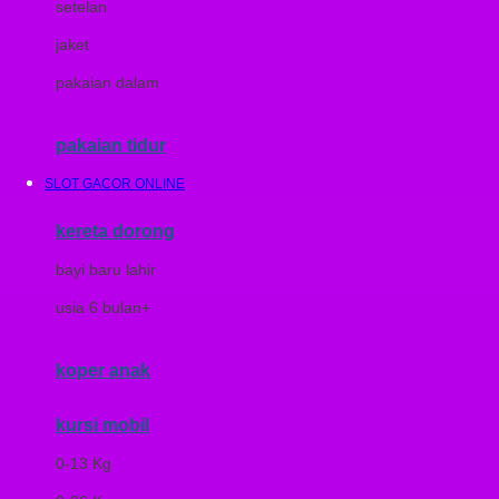
setelan
Docare
jaket
Doona
pakaian dalam
Down To Earth
Drew
pakaian tidur
Dr. Brown's
SLOT GACOR ONLINE
E
kereta dorong
ELC
bayi baru lahir
Ergobaby
usia 6 bulan+
Expert Care
koper anak
Ezyroller
kursi mobil
F
0-13 Kg
Felt So Sweet