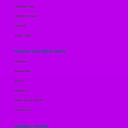
Bio Oil
sepatu bayi
Biolane
sepatu anak
Bite Fighters
sandal
Bizzi Growin
kaus kaki
Blackmores
fashion bayi (0bln-3thn)
Blooming Marvellous
atasan
Bonnels
bawahan
Bravado
gaun
Bruder
setelan
Brush Baby
jaket & kardigan
Buds Organics
aksesoris
Bugaboo
Buggygear
pakaian renang