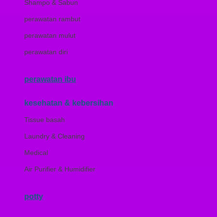
Shampo & Sabun
Love To Dream
perawatan rambut
M
perawatan mulut
Magformers
perawatan diri
Mama's Choice
perawatan ibu
Mamas&Papas
Mamaway
kesehatan & kebersihan
Maxi Cosi
Tissue basah
Megabloks
Laundry & Cleaning
Micro
Medical
MiDeer
Air Purifier & Humidifier
Mimi & Lula
potty
Mini Monkey
Moby