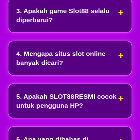
Y
3. Apakah game Slot88 selalu
+
diperbarui?
Yamatoya
Z
Zaxy
4. Mengapa situs slot online
+
Zoggs
banyak dicari?
0-9
4Moms
59S
5. Apakah SLOT88RESMI cocok
+
untuk pengguna HP?
6. Apa yang dibahas di