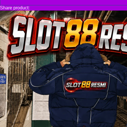
Share product: