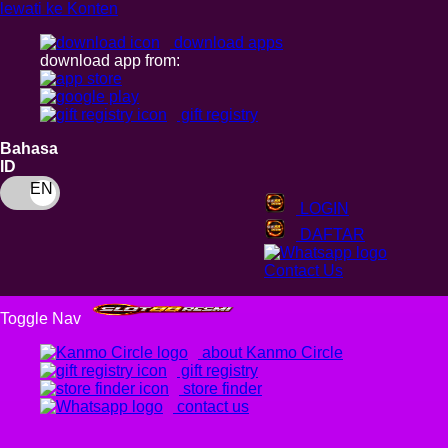
lewati ke Konten
download apps
download app from:
gift registry
Bahasa
ID
LOGIN
DAFTAR
Contact Us
Toggle Nav
about Kanmo Circle
gift registry
store finder
contact us