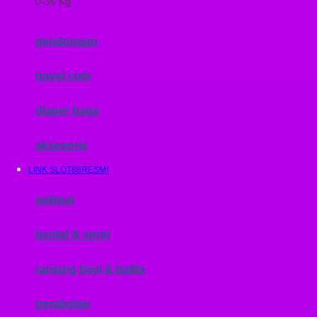
0-36 Kg
Fisher Price
Flipper
gendongan
Friends Of Sally
travel cots
G
Gb
diaper bags
Geko
aksesoris
Graco
LINK SLOT88RESMI
Gund
selimut
H
bantal & sprei
Habbie
Haenim
ranjang bayi & balita
Happy Horse
perabotan
Happy Tummy