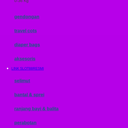
0-36 Kg
Fisher Price
Flipper
gendongan
Friends Of Sally
travel cots
G
Gb
diaper bags
Geko
aksesoris
Graco
LINK SLOT88RESMI
Gund
selimut
H
bantal & sprei
Habbie
Haenim
ranjang bayi & balita
Happy Horse
perabotan
Happy Tummy