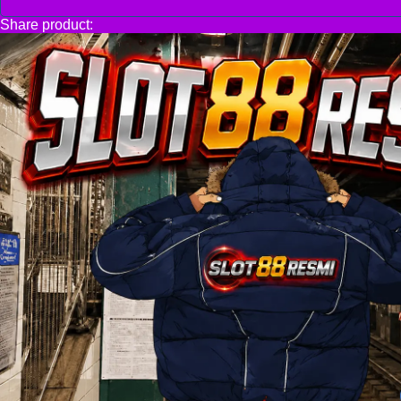
Share product: