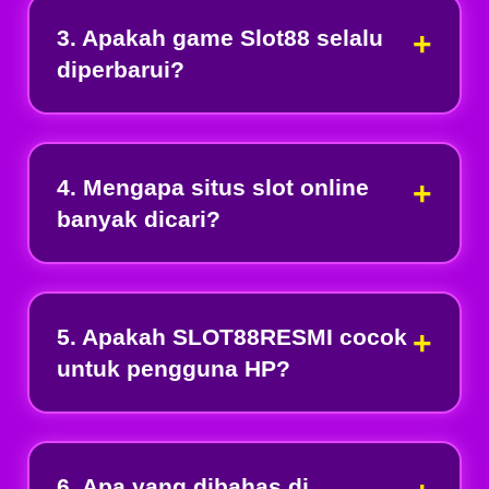
Y
3. Apakah game Slot88 selalu
+
diperbarui?
Yamatoya
Z
Zaxy
4. Mengapa situs slot online
+
Zoggs
banyak dicari?
0-9
4Moms
59S
5. Apakah SLOT88RESMI cocok
+
untuk pengguna HP?
6. Apa yang dibahas di