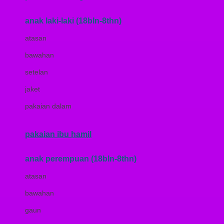
Bumkins
anak laki-laki (18bln-8thn)
C
atasan
Cetaphil
bawahan
Chicco
setelan
Childlife
jaket
Clevamama
pakaian dalam
Cocolatte
Cottonseeds
pakaian ibu hamil
Cozy N Safe
anak perempuan (18bln-8thn)
Crane
atasan
Cybex
bawahan
D
gaun
Dae Organics