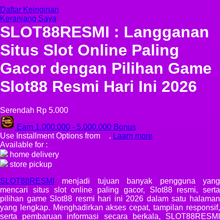
Daftar Keinginan
QV Baby
Keranjang Saya
SLOT88RESMI : Langganan
R
Situs Slot Online Paling
Real Shades
Gacor dengan Pilihan Game
Red Castle
Slot88 Resmi Hari Ini 2026
Ribbon Madness
S
Serendah
Rp 5.000
Sebamed
Earn
1.000.000
-
5.000.000
Bonus
Use Installment Options from
.
Laarn more
Silver Cross
Available for :
home delivery
Simply Idea
store pickup
Skip Hop
SLOT88RESMI
menjadi tujuan banyak pengguna yang
mencari situs slot online paling gacor, Slot88 resmi, serta
Spectra
pilihan game Slot88 resmi hari ini 2026 dalam satu halaman
yang lengkap. Menghadirkan akses cepat, tampilan responsif,
Squishmallows
serta pembaruan informasi secara berkala, SLOT88RESMI