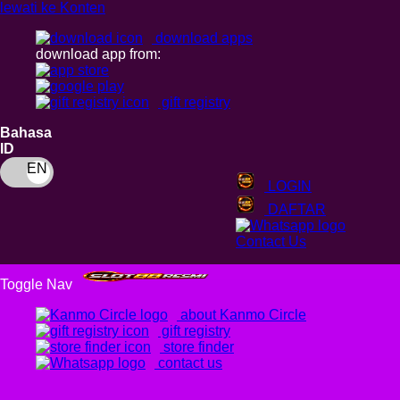
lewati ke Konten
download apps
download app from:
gift registry
Bahasa
ID
LOGIN
DAFTAR
Contact Us
Toggle Nav
about Kanmo Circle
gift registry
store finder
contact us