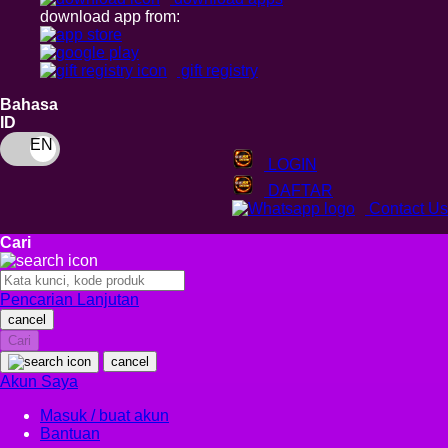
Oh Ma Grain
download app from:
Okiedog
gift registry
P
Bahasa
ID
Peachy
Phil & Ted's
LOGIN
DAFTAR
Philips Avent
Contact Us
Pigeon
Cari
Playgro
Poled Global
Pencarian Lanjutan
cancel
Ponycycle
Cari
Puma
cancel
Akun Saya
Pureats
Masuk / buat akun
Bantuan
Q