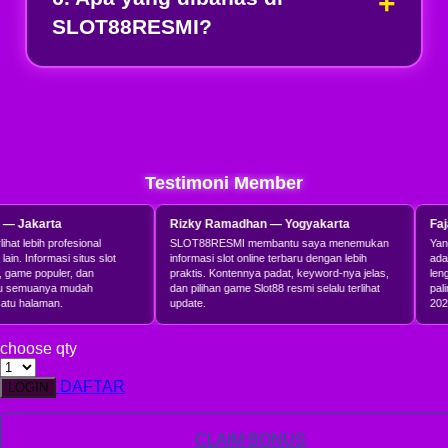
+
SLOT88RESMI?
Testimoni Member
Rizky Ramadhan — Yogyakarta
Fajar Hidayat — M
al
SLOT88RESMI membantu saya menemukan
Yang paling saya suk
 slot
informasi slot online terbaru dengan lebih
adalah tampilannya res
n
praktis. Kontennya padat, keyword-nya jelas,
lengkap. Cocok untuk m
dan pilihan game Slot88 resmi selalu terlihat
paling gacor serta game
update.
2026.
choose qty
DAFTAR
LOGIN
CLAIM BONUS