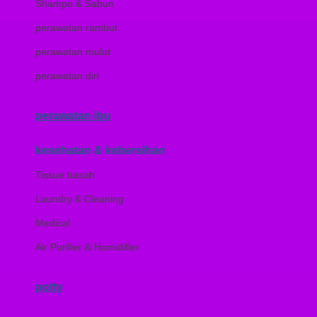
Shampo & Sabun
Love To Dream
perawatan rambut
M
perawatan mulut
Magformers
perawatan diri
Mama's Choice
perawatan ibu
Mamas&Papas
Mamaway
kesehatan & kebersihan
Maxi Cosi
Tissue basah
Megabloks
Laundry & Cleaning
Micro
Medical
MiDeer
Air Purifier & Humidifier
Mimi & Lula
potty
Mini Monkey
Moby