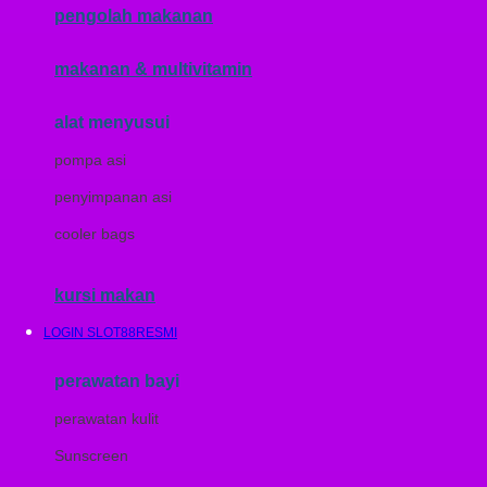
Joolz
pengolah makanan
Jujube
makanan & multivitamin
K
alat menyusui
Kiddycuts
pompa asi
Kumon
penyimpanan asi
L
cooler bags
Leapfrog
Leclerc
kursi makan
Lee Vierra
LOGIN SLOT88RESMI
Lillebaby
perawatan bayi
Little Bird Told Me
perawatan kulit
Little Miss Janis
Sunscreen
London Taxi