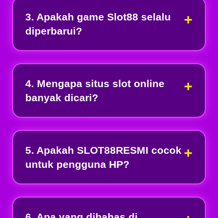
Y
3. Apakah game Slot88 selalu
+
diperbarui?
Yamatoya
Z
Zaxy
4. Mengapa situs slot online
+
Zoggs
banyak dicari?
0-9
4Moms
59S
5. Apakah SLOT88RESMI cocok
+
untuk pengguna HP?
6. Apa yang dibahas di