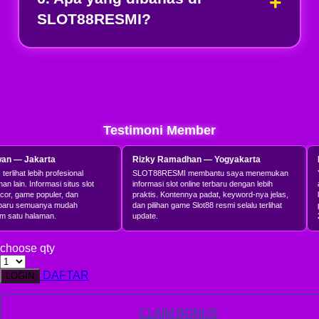
+
SLOT88RESMI?
Testimoni Member
a
Rizky Ramadhan — Yogyakarta
Fajar Hidaya
fesional
SLOT88RESMI membantu saya menemukan
Yang paling sa
i situs slot
informasi slot online terbaru dengan lebih
adalah tampilan
er, dan
praktis. Kontennya padat, keyword-nya jelas,
lengkap. Cocok u
 mudah
dan pilihan game Slot88 resmi selalu terlihat
paling gacor ser
.
update.
2026.
choose qty
DAFTAR
LOGIN
CLAIM BONUS