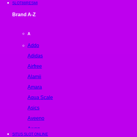
SLOT88RESMI
Brand A-Z
A
Addo
Adidas
Airfree
Alamii
Amara
Aqua Scale
Asics
Aveeno
Awan
SITUS SLOT ONLINE