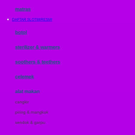
Hauck
matras
Havaianas
DAFTAR SLOT88RESMI
Hegen
botol
Hot Wheels
sterilizer & warmers
Hybrid
I
soothers & teethers
Inlacta DHA
celemek
Interlac
alat makan
Ivenet
cangkir
J
piring & mangkuk
Jack N Jill
sendok & garpu
Joie