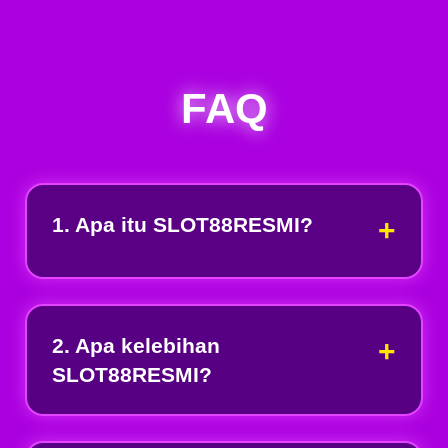
TY Toys
U
FAQ
V
Veja
Vitaflow
1. Apa itu SLOT88RESMI?
+
Vtech
W
Waterland
2. Apa kelebihan
+
Wellness
SLOT88RESMI?
X
Xootz