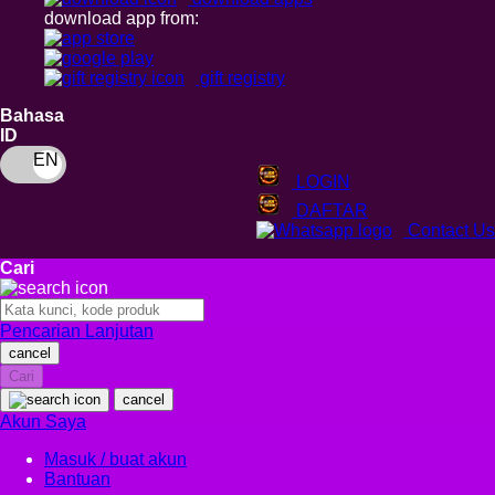
Oh Ma Grain
download app from:
Okiedog
gift registry
P
Bahasa
ID
Peachy
Phil & Ted's
LOGIN
DAFTAR
Philips Avent
Contact Us
Pigeon
Cari
Playgro
Poled Global
Pencarian Lanjutan
cancel
Ponycycle
Cari
Puma
cancel
Akun Saya
Pureats
Masuk / buat akun
Bantuan
Q