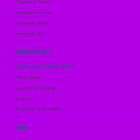
Shampo & Sabun
Love To Dream
perawatan rambut
M
perawatan mulut
Magformers
perawatan diri
Mama's Choice
perawatan ibu
Mamas&Papas
Mamaway
kesehatan & kebersihan
Maxi Cosi
Tissue basah
Megabloks
Laundry & Cleaning
Micro
Medical
MiDeer
Air Purifier & Humidifier
Mimi & Lula
potty
Mini Monkey
Moby