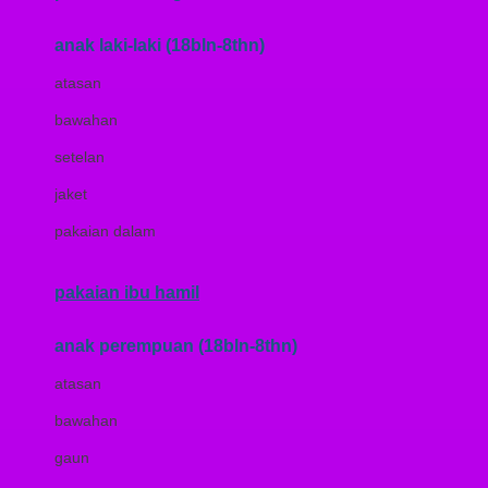
Bumkins
anak laki-laki (18bln-8thn)
C
atasan
Cetaphil
bawahan
Chicco
setelan
Childlife
jaket
Clevamama
pakaian dalam
Cocolatte
Cottonseeds
pakaian ibu hamil
Cozy N Safe
anak perempuan (18bln-8thn)
Crane
atasan
Cybex
bawahan
D
gaun
Dae Organics