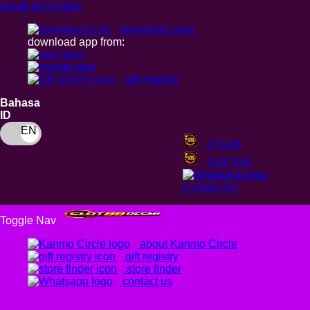
lewati ke Konten
download apps
download app from:
gift registry
Bahasa
ID
LOGIN
DAFTAR
Contact Us
Toggle Nav
about Kanmo Circle
gift registry
store finder
contact us