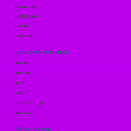
Bio Oil
sepatu bayi
Biolane
sepatu anak
Bite Fighters
sandal
Bizzi Growin
kaus kaki
Blackmores
fashion bayi (0bln-3thn)
Blooming Marvellous
atasan
Bonnels
bawahan
Bravado
gaun
Bruder
setelan
Brush Baby
jaket & kardigan
Buds Organics
aksesoris
Bugaboo
Buggygear
pakaian renang