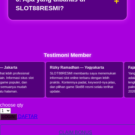
+
SLOT88RESMI?
Testimoni Member
Rizky Ramadhan — Yogyakarta
Fajar Hidayat — 
onal
SLOT88RESMI membantu saya menemukan
Yang paling saya s
us slot
informasi slot online terbaru dengan lebih
adalah tampilannya r
dan
praktis. Kontennya padat, keyword-nya jelas,
lengkap. Cocok untuk
ah
dan pilihan game Slot88 resmi selalu terlihat
paling gacor serta ga
update.
2026.
choose qty
DAFTAR
LOGIN
CLAIM BONUS