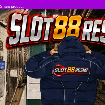
Share product: