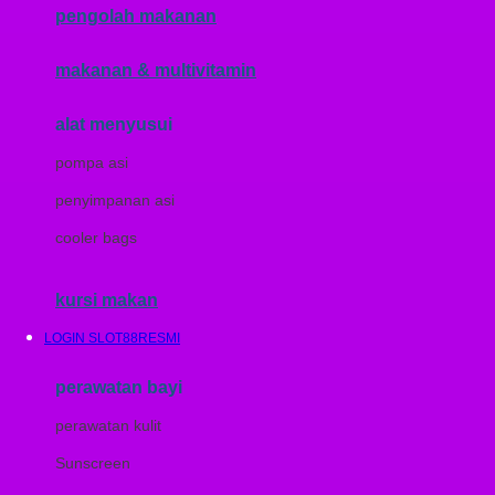
Joolz
pengolah makanan
Jujube
makanan & multivitamin
K
alat menyusui
Kiddycuts
pompa asi
Kumon
penyimpanan asi
L
cooler bags
Leapfrog
Leclerc
kursi makan
Lee Vierra
LOGIN SLOT88RESMI
Lillebaby
perawatan bayi
Little Bird Told Me
perawatan kulit
Little Miss Janis
Sunscreen
London Taxi