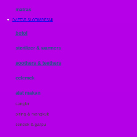
Hauck
matras
Havaianas
DAFTAR SLOT88RESMI
Hegen
botol
Hot Wheels
sterilizer & warmers
Hybrid
I
soothers & teethers
Inlacta DHA
celemek
Interlac
alat makan
Ivenet
cangkir
J
piring & mangkuk
Jack N Jill
sendok & garpu
Joie