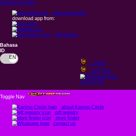
lewati ke Konten
download apps
download app from:
gift registry
Bahasa
ID
LOGIN
DAFTAR
Contact Us
Toggle Nav
about Kanmo Circle
gift registry
store finder
contact us