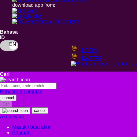
Oh Ma Grain
download app from:
Okiedog
gift registry
P
Bahasa
ID
Peachy
Phil & Ted's
LOGIN
DAFTAR
Philips Avent
Contact Us
Pigeon
Cari
Playgro
Poled Global
Pencarian Lanjutan
cancel
Ponycycle
Cari
Puma
cancel
Akun Saya
Pureats
Masuk / buat akun
Bantuan
Q