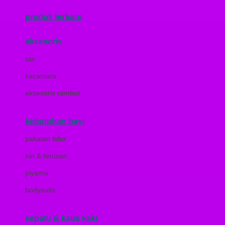
Azetabio
produk terbaru
B
aksesoris
Baabaasheepz
tas
Babiators
kacamata
Baby Dove
aksesoris rambut
Baby Jogger
Baby Rovega
kebutuhan bayi
Babybee
pakaian tidur
Banana Boat
set & terusan
Banz
piyama
Barbie
bodysuits
Beaba
Beauty Barn
sepatu & kaus kaki