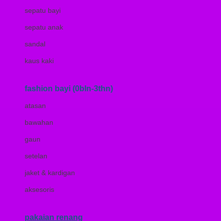
Bio Oil
sepatu bayi
Biolane
sepatu anak
Bite Fighters
sandal
Bizzi Growin
kaus kaki
Blackmores
fashion bayi (0bln-3thn)
Blooming Marvellous
atasan
Bonnels
bawahan
Bravado
gaun
Bruder
setelan
Brush Baby
jaket & kardigan
Buds Organics
aksesoris
Bugaboo
Buggygear
pakaian renang