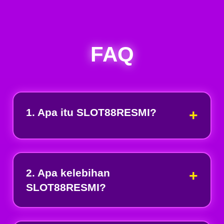
TY Toys
U
FAQ
V
Veja
Vitaflow
1. Apa itu SLOT88RESMI?
+
Vtech
W
Waterland
2. Apa kelebihan
+
Wellness
SLOT88RESMI?
X
Xootz