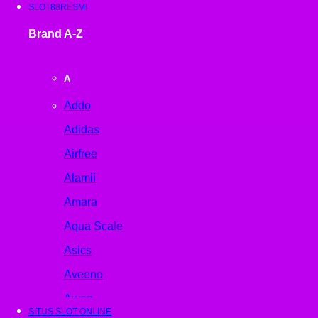
SLOT88RESMI
Brand A-Z
A
Addo
Adidas
Airfree
Alamii
Amara
Aqua Scale
Asics
Aveeno
Awan
SITUS SLOT ONLINE