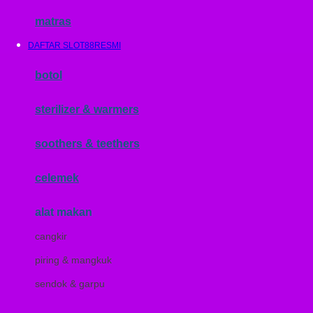
Hauck
matras
Havaianas
DAFTAR SLOT88RESMI
Hegen
botol
Hot Wheels
sterilizer & warmers
Hybrid
I
soothers & teethers
Inlacta DHA
celemek
Interlac
alat makan
Ivenet
cangkir
J
piring & mangkuk
Jack N Jill
sendok & garpu
Joie