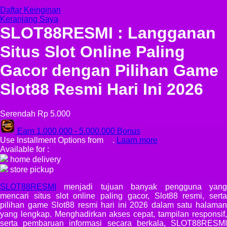
Daftar Keinginan
QV Baby
Keranjang Saya
SLOT88RESMI : Langganan
R
Situs Slot Online Paling
Real Shades
Gacor dengan Pilihan Game
Red Castle
Slot88 Resmi Hari Ini 2026
Ribbon Madness
S
Serendah
Rp 5.000
Sebamed
Earn
1.000.000
-
5.000.000
Bonus
Use Installment Options from
.
Laarn more
Silver Cross
Available for :
home delivery
Simply Idea
store pickup
Skip Hop
SLOT88RESMI
menjadi tujuan banyak pengguna yang
mencari situs slot online paling gacor, Slot88 resmi, serta
Spectra
pilihan game Slot88 resmi hari ini 2026 dalam satu halaman
yang lengkap. Menghadirkan akses cepat, tampilan responsif,
Squishmallows
serta pembaruan informasi secara berkala, SLOT88RESMI