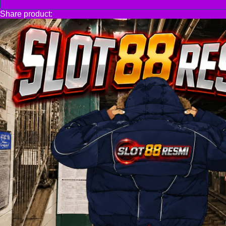
Share product: