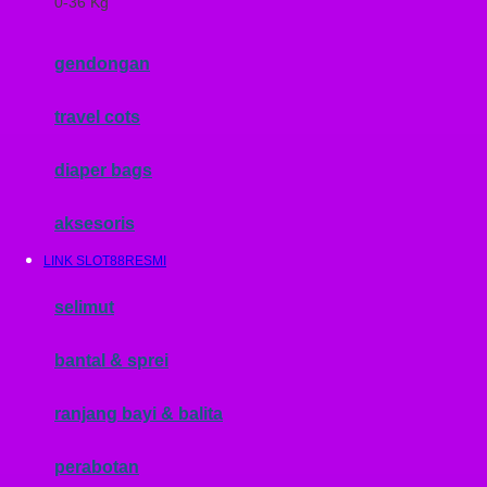
0-36 Kg
Fisher Price
Flipper
gendongan
Friends Of Sally
travel cots
G
Gb
diaper bags
Geko
aksesoris
Graco
LINK SLOT88RESMI
Gund
selimut
H
bantal & sprei
Habbie
Haenim
ranjang bayi & balita
Happy Horse
perabotan
Happy Tummy