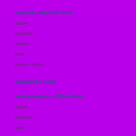
Bumkins
anak laki-laki (18bln-8thn)
C
atasan
Cetaphil
bawahan
Chicco
setelan
Childlife
jaket
Clevamama
pakaian dalam
Cocolatte
Cottonseeds
pakaian ibu hamil
Cozy N Safe
anak perempuan (18bln-8thn)
Crane
atasan
Cybex
bawahan
D
gaun
Dae Organics