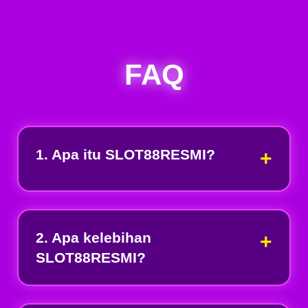
TY Toys
U
FAQ
V
Veja
Vitaflow
1. Apa itu SLOT88RESMI?
+
Vtech
W
Waterland
2. Apa kelebihan
+
Wellness
SLOT88RESMI?
X
Xootz