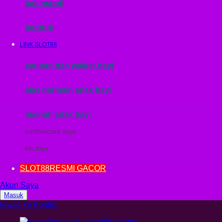
bak mandi
Momami
handuk
Mothercare
LINK SLOT88
Mustela
My Buddy Tag
ayunan dan walker bayi
My K
alas bermain anak bayi
N
mainan anak bayi
Naif
mothercare toys
Nike
elc toys
Nordic Natural
SLOT88RESMI GACOR
Nuby
Akun Saya
Nuna
Masuk
lewati ke Konten
O
download apps