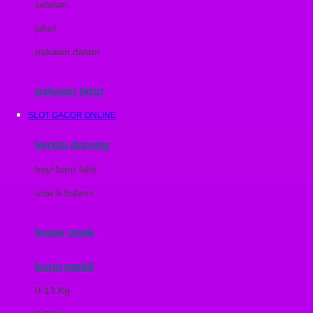
setelan
Docare
jaket
Doona
pakaian dalam
Down To Earth
Drew
pakaian tidur
Dr. Brown's
SLOT GACOR ONLINE
E
kereta dorong
ELC
bayi baru lahir
Ergobaby
usia 6 bulan+
Expert Care
koper anak
Ezyroller
kursi mobil
F
0-13 Kg
Felt So Sweet