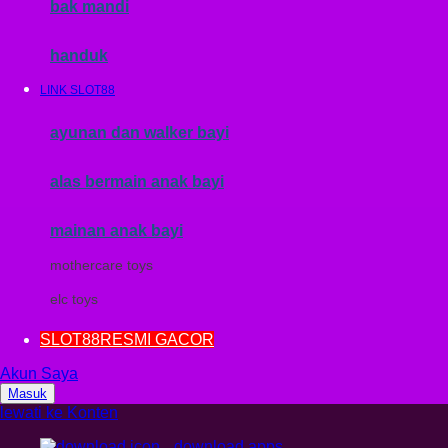
bak mandi
Momami
handuk
Mothercare
LINK SLOT88
Mustela
My Buddy Tag
ayunan dan walker bayi
My K
alas bermain anak bayi
N
mainan anak bayi
Naif
mothercare toys
Nike
elc toys
Nordic Natural
SLOT88RESMI GACOR
Nuby
Akun Saya
Nuna
Masuk
lewati ke Konten
O
download apps