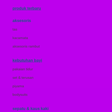
Azetabio
produk terbaru
B
aksesoris
Baabaasheepz
tas
Babiators
kacamata
Baby Dove
aksesoris rambut
Baby Jogger
Baby Rovega
kebutuhan bayi
Babybee
pakaian tidur
Banana Boat
set & terusan
Banz
piyama
Barbie
bodysuits
Beaba
Beauty Barn
sepatu & kaus kaki