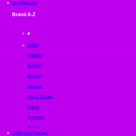
SLOT88RESMI
Brand A-Z
A
Addo
Adidas
Airfree
Alamii
Amara
Aqua Scale
Asics
Aveeno
Awan
SITUS SLOT ONLINE