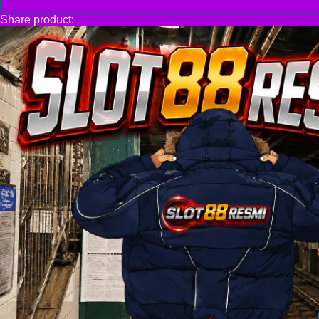
Share product: