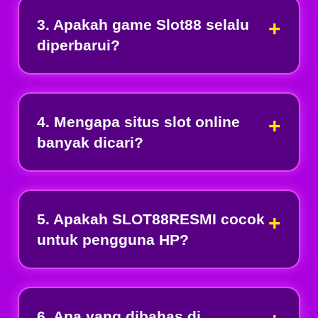
Y
3. Apakah game Slot88 selalu
+
diperbarui?
Yamatoya
Z
Zaxy
4. Mengapa situs slot online
+
Zoggs
banyak dicari?
0-9
4Moms
59S
5. Apakah SLOT88RESMI cocok
+
untuk pengguna HP?
6. Apa yang dibahas di