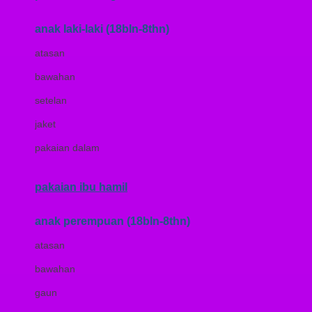
Bumkins
anak laki-laki (18bln-8thn)
C
atasan
Cetaphil
bawahan
Chicco
setelan
Childlife
jaket
Clevamama
pakaian dalam
Cocolatte
Cottonseeds
pakaian ibu hamil
Cozy N Safe
anak perempuan (18bln-8thn)
Crane
atasan
Cybex
bawahan
D
gaun
Dae Organics