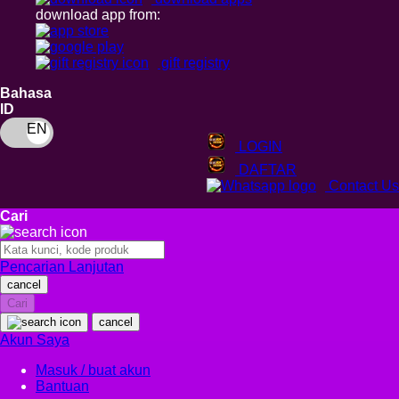
Oh Ma Grain
download app from:
Okiedog
gift registry
P
Bahasa
ID
Peachy
Phil & Ted's
LOGIN
DAFTAR
Philips Avent
Contact Us
Pigeon
Cari
Playgro
Poled Global
Pencarian Lanjutan
cancel
Ponycycle
Cari
Puma
cancel
Akun Saya
Pureats
Masuk / buat akun
Bantuan
Q