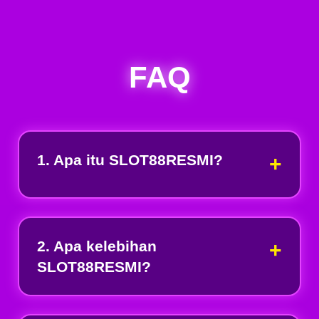
TY Toys
U
FAQ
V
Veja
Vitaflow
1. Apa itu SLOT88RESMI?
+
Vtech
W
Waterland
2. Apa kelebihan
+
Wellness
SLOT88RESMI?
X
Xootz