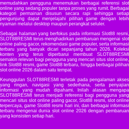
Starbooks
memudahkan pengguna menemukan berbagai referensi slot
online yang sedang populer tanpa proses yang rumit. Berbagai
Stick-O
kategori permainan disusun secara rapi sehingga setiap
pengunjung dapat menjelajahi pilihan game dengan lebih
Stokke
nyaman melalui desktop maupun perangkat seluler.
Sudocrem
Sebagai halaman yang berfokus pada informasi Slot88 resmi,
SLOT88RESMI terus menghadirkan pembaruan mengenai slot
Sumimo
online paling gacor, rekomendasi game populer, serta informasi
terbaru yang banyak dicari sepanjang tahun 2026. Koleksi
Sunnylife
konten yang terus diperbarui membuat SLOT88RESMI
semakin relevan bagi pengguna yang mencari situs slot online,
Sun-Staches
link Slot88 resmi, game Slot88 terbaru, hingga berbagai pilihan
slot online 2026 dalam satu tempat.
Swimava
Keunggulan SLOT88RESMI terletak pada pengalaman akses
T
yang ringan, navigasi yang sederhana, serta penyajian
informasi yang mudah dipahami. Inilah alasan mengapa
Tommee Tippee
SLOT88RESMI terus menjadi referensi bagi pengguna yang
mencari situs slot online paling gacor, Slot88 resmi, slot online
Trunki
terpercaya, game Slot88 resmi hari ini, dan berbagai informasi
terbaru mengenai dunia slot online 2026 dengan pembaruan
Tutti Bambini
yang konsisten setiap hari.
Twistshake