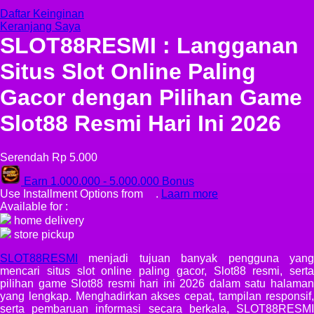
Daftar Keinginan
QV Baby
Keranjang Saya
SLOT88RESMI : Langganan
R
Situs Slot Online Paling
Real Shades
Gacor dengan Pilihan Game
Red Castle
Slot88 Resmi Hari Ini 2026
Ribbon Madness
S
Serendah
Rp 5.000
Sebamed
Earn
1.000.000
-
5.000.000
Bonus
Use Installment Options from
.
Laarn more
Silver Cross
Available for :
home delivery
Simply Idea
store pickup
Skip Hop
SLOT88RESMI
menjadi tujuan banyak pengguna yang
mencari situs slot online paling gacor, Slot88 resmi, serta
Spectra
pilihan game Slot88 resmi hari ini 2026 dalam satu halaman
yang lengkap. Menghadirkan akses cepat, tampilan responsif,
Squishmallows
serta pembaruan informasi secara berkala, SLOT88RESMI