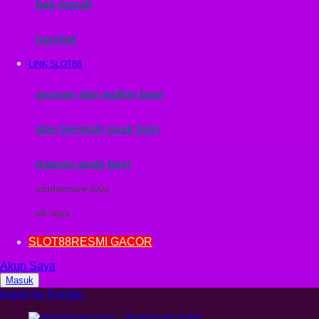
bak mandi
Momami
handuk
Mothercare
LINK SLOT88
Mustela
My Buddy Tag
ayunan dan walker bayi
My K
alas bermain anak bayi
N
mainan anak bayi
Naif
mothercare toys
Nike
elc toys
Nordic Natural
SLOT88RESMI GACOR
Nuby
Akun Saya
Nuna
Masuk
lewati ke Konten
O
download apps