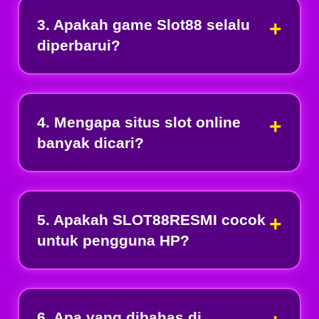
Y
3. Apakah game Slot88 selalu
+
diperbarui?
Yamatoya
Z
Zaxy
4. Mengapa situs slot online
+
Zoggs
banyak dicari?
0-9
4Moms
59S
5. Apakah SLOT88RESMI cocok
+
untuk pengguna HP?
6. Apa yang dibahas di