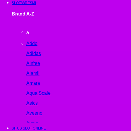
SLOT88RESMI
Brand A-Z
A
Addo
Adidas
Airfree
Alamii
Amara
Aqua Scale
Asics
Aveeno
Awan
SITUS SLOT ONLINE