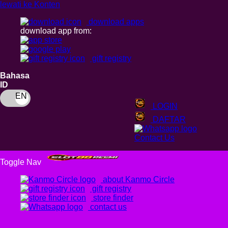
lewati ke Konten
download apps
download app from:
gift registry
Bahasa
ID
LOGIN
DAFTAR
Contact Us
Toggle Nav
about Kanmo Circle
gift registry
store finder
contact us