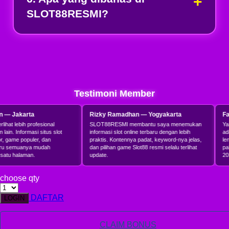
+
SLOT88RESMI?
Testimoni Member
Rizky Ramadhan — Yogyakarta
Fajar Hidayat 
sional
SLOT88RESMI membantu saya menemukan
Yang paling saya
itus slot
informasi slot online terbaru dengan lebih
adalah tampilannya
, dan
praktis. Kontennya padat, keyword-nya jelas,
lengkap. Cocok unt
udah
dan pilihan game Slot88 resmi selalu terlihat
paling gacor serta 
update.
2026.
choose qty
DAFTAR
LOGIN
CLAIM BONUS