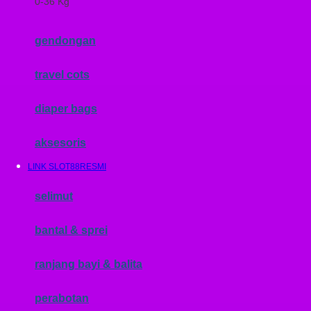
0-36 Kg
Fisher Price
Flipper
gendongan
Friends Of Sally
travel cots
G
Gb
diaper bags
Geko
aksesoris
Graco
LINK SLOT88RESMI
Gund
selimut
H
bantal & sprei
Habbie
Haenim
ranjang bayi & balita
Happy Horse
perabotan
Happy Tummy