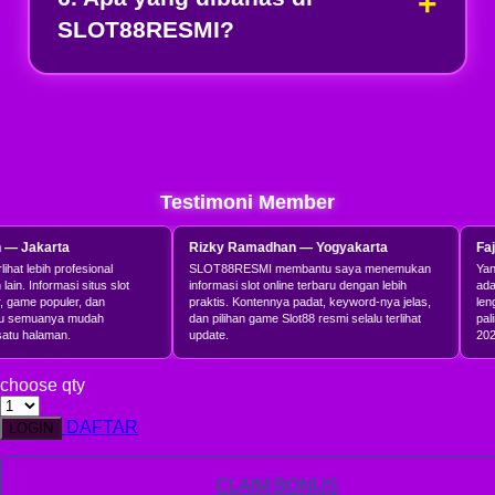
+
SLOT88RESMI?
Testimoni Member
Rizky Ramadhan — Yogyakarta
Fajar Hidayat —
ional
SLOT88RESMI membantu saya menemukan
Yang paling saya 
itus slot
informasi slot online terbaru dengan lebih
adalah tampilannya
 dan
praktis. Kontennya padat, keyword-nya jelas,
lengkap. Cocok untu
dah
dan pilihan game Slot88 resmi selalu terlihat
paling gacor serta 
update.
2026.
choose qty
DAFTAR
LOGIN
CLAIM BONUS