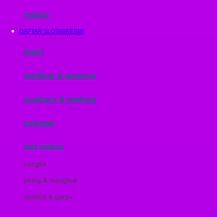
Hauck
matras
Havaianas
DAFTAR SLOT88RESMI
Hegen
botol
Hot Wheels
sterilizer & warmers
Hybrid
I
soothers & teethers
Inlacta DHA
celemek
Interlac
alat makan
Ivenet
cangkir
J
piring & mangkuk
Jack N Jill
sendok & garpu
Joie