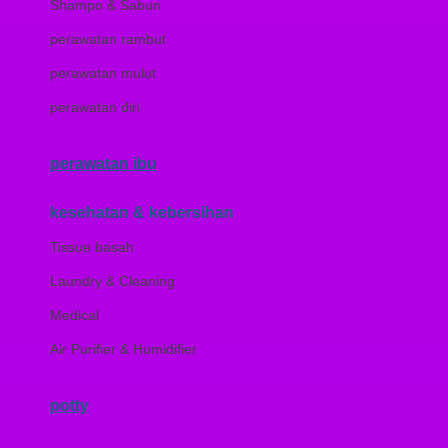
Shampo & Sabun
Love To Dream
perawatan rambut
M
perawatan mulut
Magformers
perawatan diri
Mama's Choice
perawatan ibu
Mamas&Papas
Mamaway
kesehatan & kebersihan
Maxi Cosi
Tissue basah
Megabloks
Laundry & Cleaning
Micro
Medical
MiDeer
Air Purifier & Humidifier
Mimi & Lula
potty
Mini Monkey
Moby