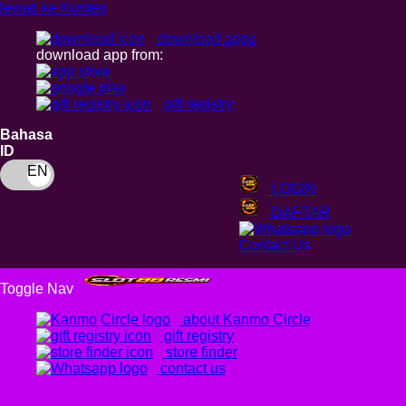
lewati ke Konten
download apps
download app from:
gift registry
Bahasa
ID
LOGIN
DAFTAR
Contact Us
Toggle Nav
about Kanmo Circle
gift registry
store finder
contact us