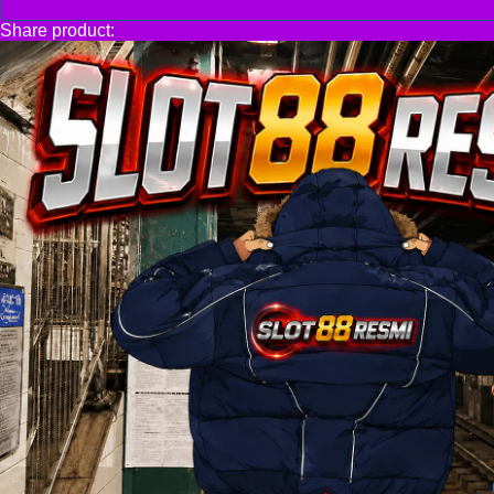
Share product: