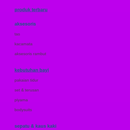
Azetabio
produk terbaru
B
aksesoris
Baabaasheepz
tas
Babiators
kacamata
Baby Dove
aksesoris rambut
Baby Jogger
Baby Rovega
kebutuhan bayi
Babybee
pakaian tidur
Banana Boat
set & terusan
Banz
piyama
Barbie
bodysuits
Beaba
Beauty Barn
sepatu & kaus kaki