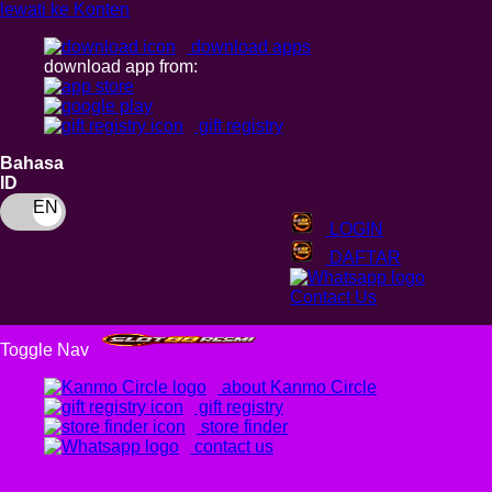
lewati ke Konten
download apps
download app from:
gift registry
Bahasa
ID
LOGIN
DAFTAR
Contact Us
Toggle Nav
about Kanmo Circle
gift registry
store finder
contact us