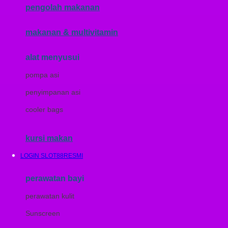
Joolz
pengolah makanan
Jujube
makanan & multivitamin
K
alat menyusui
Kiddycuts
pompa asi
Kumon
penyimpanan asi
L
cooler bags
Leapfrog
Leclerc
kursi makan
Lee Vierra
LOGIN SLOT88RESMI
Lillebaby
perawatan bayi
Little Bird Told Me
perawatan kulit
Little Miss Janis
Sunscreen
London Taxi