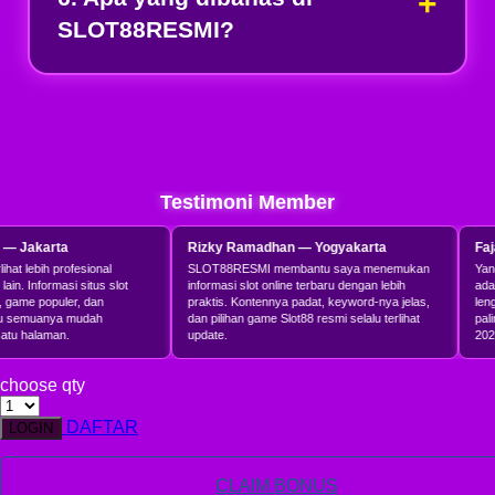
+
SLOT88RESMI?
Testimoni Member
Rizky Ramadhan — Yogyakarta
Fajar Hidayat —
ional
SLOT88RESMI membantu saya menemukan
Yang paling saya 
tus slot
informasi slot online terbaru dengan lebih
adalah tampilannya 
dan
praktis. Kontennya padat, keyword-nya jelas,
lengkap. Cocok untuk
dah
dan pilihan game Slot88 resmi selalu terlihat
paling gacor serta g
update.
2026.
choose qty
DAFTAR
LOGIN
CLAIM BONUS