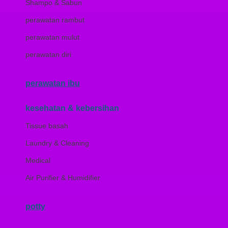
Shampo & Sabun
Love To Dream
perawatan rambut
M
perawatan mulut
Magformers
perawatan diri
Mama's Choice
perawatan ibu
Mamas&Papas
Mamaway
kesehatan & kebersihan
Maxi Cosi
Tissue basah
Megabloks
Laundry & Cleaning
Micro
Medical
MiDeer
Air Purifier & Humidifier
Mimi & Lula
potty
Mini Monkey
Moby