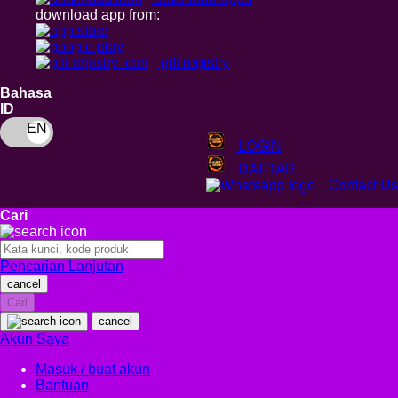
Oh Ma Grain
download app from:
Okiedog
gift registry
P
Bahasa
ID
Peachy
Phil & Ted's
LOGIN
DAFTAR
Philips Avent
Contact Us
Pigeon
Cari
Playgro
Poled Global
Pencarian Lanjutan
cancel
Ponycycle
Cari
Puma
cancel
Akun Saya
Pureats
Masuk / buat akun
Bantuan
Q