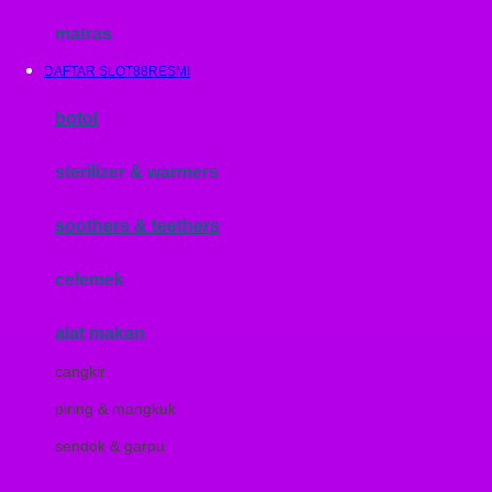
Hauck
matras
Havaianas
DAFTAR SLOT88RESMI
Hegen
botol
Hot Wheels
sterilizer & warmers
Hybrid
I
soothers & teethers
Inlacta DHA
celemek
Interlac
alat makan
Ivenet
cangkir
J
piring & mangkuk
Jack N Jill
sendok & garpu
Joie