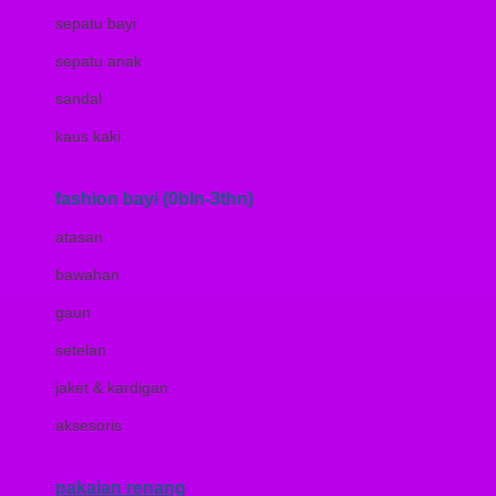
Bio Oil
sepatu bayi
Biolane
sepatu anak
Bite Fighters
sandal
Bizzi Growin
kaus kaki
Blackmores
fashion bayi (0bln-3thn)
Blooming Marvellous
atasan
Bonnels
bawahan
Bravado
gaun
Bruder
setelan
Brush Baby
jaket & kardigan
Buds Organics
aksesoris
Bugaboo
Buggygear
pakaian renang