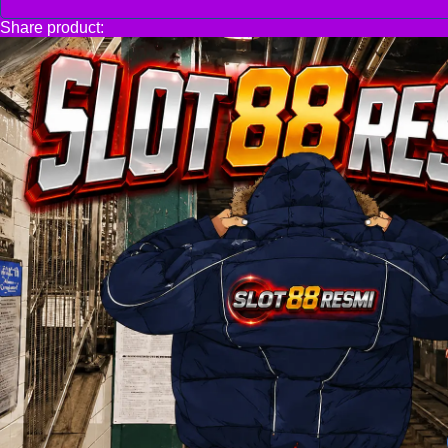
Share product: