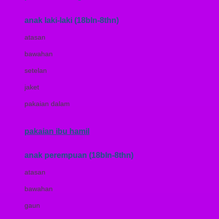
Bumkins
anak laki-laki (18bln-8thn)
C
atasan
Cetaphil
bawahan
Chicco
setelan
Childlife
jaket
Clevamama
pakaian dalam
Cocolatte
Cottonseeds
pakaian ibu hamil
Cozy N Safe
anak perempuan (18bln-8thn)
Crane
atasan
Cybex
bawahan
D
gaun
Dae Organics