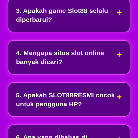
Y
3. Apakah game Slot88 selalu
+
diperbarui?
Yamatoya
Z
Zaxy
4. Mengapa situs slot online
+
Zoggs
banyak dicari?
0-9
4Moms
59S
5. Apakah SLOT88RESMI cocok
+
untuk pengguna HP?
6. Apa yang dibahas di