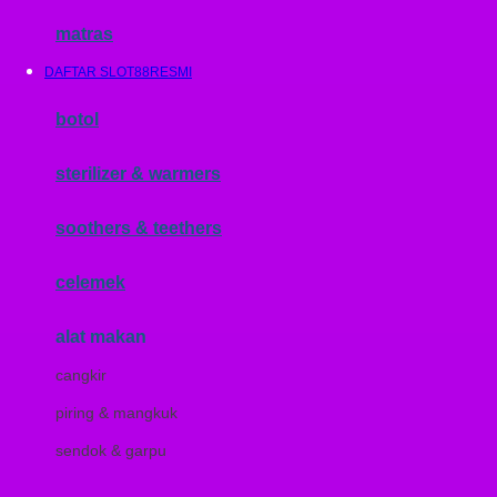
Hauck
matras
Havaianas
DAFTAR SLOT88RESMI
Hegen
botol
Hot Wheels
sterilizer & warmers
Hybrid
I
soothers & teethers
Inlacta DHA
celemek
Interlac
alat makan
Ivenet
cangkir
J
piring & mangkuk
Jack N Jill
sendok & garpu
Joie