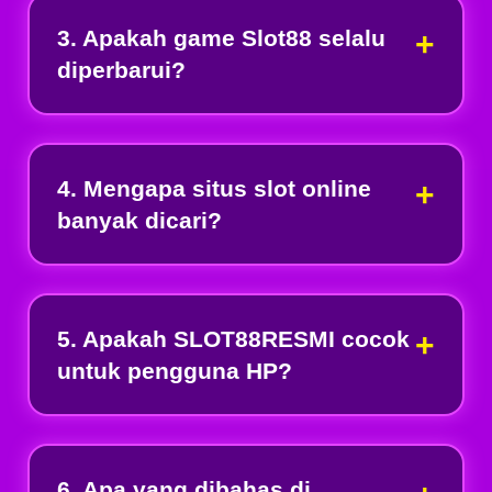
Y
3. Apakah game Slot88 selalu
+
diperbarui?
Yamatoya
Z
Zaxy
4. Mengapa situs slot online
+
Zoggs
banyak dicari?
0-9
4Moms
59S
5. Apakah SLOT88RESMI cocok
+
untuk pengguna HP?
6. Apa yang dibahas di