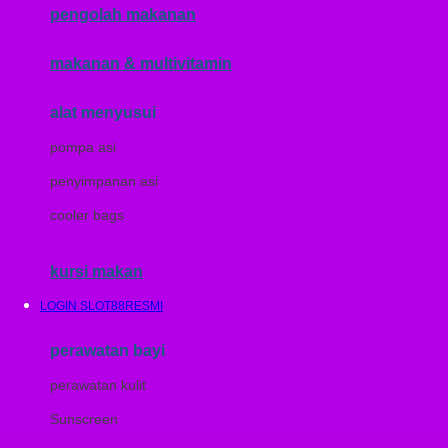
Joolz
pengolah makanan
Jujube
makanan & multivitamin
K
alat menyusui
Kiddycuts
pompa asi
Kumon
penyimpanan asi
L
cooler bags
Leapfrog
Leclerc
kursi makan
Lee Vierra
LOGIN SLOT88RESMI
Lillebaby
perawatan bayi
Little Bird Told Me
perawatan kulit
Little Miss Janis
Sunscreen
London Taxi