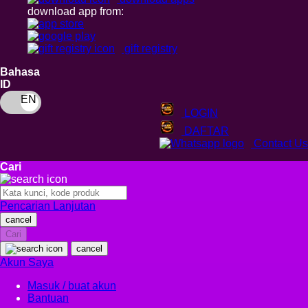
Oh Ma Grain
download app from:
Okiedog
gift registry
P
Bahasa
ID
Peachy
Phil & Ted's
LOGIN
DAFTAR
Philips Avent
Contact Us
Pigeon
Cari
Playgro
Poled Global
Pencarian Lanjutan
cancel
Ponycycle
Cari
Puma
cancel
Akun Saya
Pureats
Masuk / buat akun
Bantuan
Q