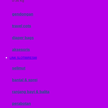
0-36 Kg
Fisher Price
Flipper
gendongan
Friends Of Sally
travel cots
G
Gb
diaper bags
Geko
aksesoris
Graco
LINK SLOT88RESMI
Gund
selimut
H
bantal & sprei
Habbie
Haenim
ranjang bayi & balita
Happy Horse
perabotan
Happy Tummy