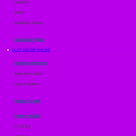
setelan
Docare
jaket
Doona
pakaian dalam
Down To Earth
Drew
pakaian tidur
Dr. Brown's
SLOT GACOR ONLINE
E
kereta dorong
ELC
bayi baru lahir
Ergobaby
usia 6 bulan+
Expert Care
koper anak
Ezyroller
kursi mobil
F
0-13 Kg
Felt So Sweet