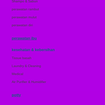
Shampo & Sabun
Love To Dream
perawatan rambut
M
perawatan mulut
Magformers
perawatan diri
Mama's Choice
perawatan ibu
Mamas&Papas
Mamaway
kesehatan & kebersihan
Maxi Cosi
Tissue basah
Megabloks
Laundry & Cleaning
Micro
Medical
MiDeer
Air Purifier & Humidifier
Mimi & Lula
potty
Mini Monkey
Moby