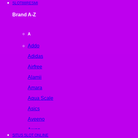
SLOT88RESMI
Brand A-Z
A
Addo
Adidas
Airfree
Alamii
Amara
Aqua Scale
Asics
Aveeno
Awan
SITUS SLOT ONLINE