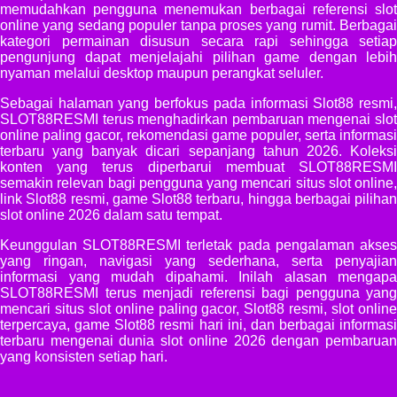
Starbooks
memudahkan pengguna menemukan berbagai referensi slot
online yang sedang populer tanpa proses yang rumit. Berbagai
Stick-O
kategori permainan disusun secara rapi sehingga setiap
pengunjung dapat menjelajahi pilihan game dengan lebih
Stokke
nyaman melalui desktop maupun perangkat seluler.
Sudocrem
Sebagai halaman yang berfokus pada informasi Slot88 resmi,
SLOT88RESMI terus menghadirkan pembaruan mengenai slot
Sumimo
online paling gacor, rekomendasi game populer, serta informasi
terbaru yang banyak dicari sepanjang tahun 2026. Koleksi
Sunnylife
konten yang terus diperbarui membuat SLOT88RESMI
semakin relevan bagi pengguna yang mencari situs slot online,
Sun-Staches
link Slot88 resmi, game Slot88 terbaru, hingga berbagai pilihan
slot online 2026 dalam satu tempat.
Swimava
Keunggulan SLOT88RESMI terletak pada pengalaman akses
T
yang ringan, navigasi yang sederhana, serta penyajian
informasi yang mudah dipahami. Inilah alasan mengapa
Tommee Tippee
SLOT88RESMI terus menjadi referensi bagi pengguna yang
mencari situs slot online paling gacor, Slot88 resmi, slot online
Trunki
terpercaya, game Slot88 resmi hari ini, dan berbagai informasi
terbaru mengenai dunia slot online 2026 dengan pembaruan
Tutti Bambini
yang konsisten setiap hari.
Twistshake