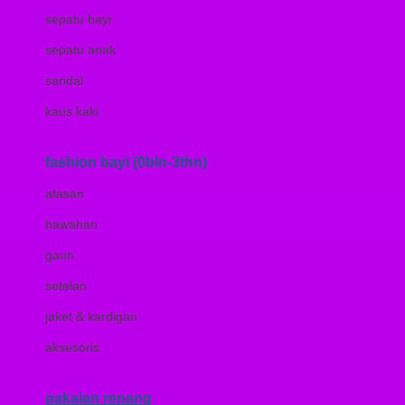
Bio Oil
sepatu bayi
Biolane
sepatu anak
Bite Fighters
sandal
Bizzi Growin
kaus kaki
Blackmores
fashion bayi (0bln-3thn)
Blooming Marvellous
atasan
Bonnels
bawahan
Bravado
gaun
Bruder
setelan
Brush Baby
jaket & kardigan
Buds Organics
aksesoris
Bugaboo
Buggygear
pakaian renang