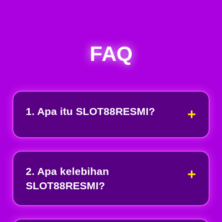
TY Toys
U
FAQ
V
Veja
Vitaflow
1. Apa itu SLOT88RESMI?
+
Vtech
W
Waterland
2. Apa kelebihan
+
Wellness
SLOT88RESMI?
X
Xootz