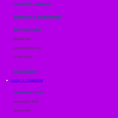
Joolz
pengolah makanan
Jujube
makanan & multivitamin
K
alat menyusui
Kiddycuts
pompa asi
Kumon
penyimpanan asi
L
cooler bags
Leapfrog
Leclerc
kursi makan
Lee Vierra
LOGIN SLOT88RESMI
Lillebaby
perawatan bayi
Little Bird Told Me
perawatan kulit
Little Miss Janis
Sunscreen
London Taxi