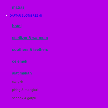
Hauck
matras
Havaianas
DAFTAR SLOT88RESMI
Hegen
botol
Hot Wheels
sterilizer & warmers
Hybrid
I
soothers & teethers
Inlacta DHA
celemek
Interlac
alat makan
Ivenet
cangkir
J
piring & mangkuk
Jack N Jill
sendok & garpu
Joie