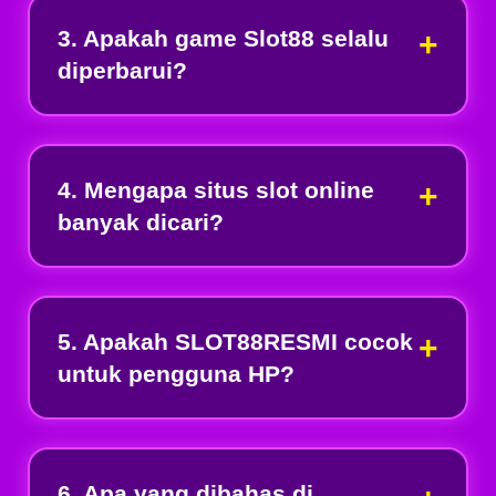
Y
3. Apakah game Slot88 selalu
+
diperbarui?
Yamatoya
Z
Zaxy
4. Mengapa situs slot online
+
Zoggs
banyak dicari?
0-9
4Moms
59S
5. Apakah SLOT88RESMI cocok
+
untuk pengguna HP?
6. Apa yang dibahas di