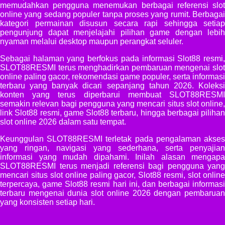
Starbooks
memudahkan pengguna menemukan berbagai referensi slot
online yang sedang populer tanpa proses yang rumit. Berbagai
Stick-O
kategori permainan disusun secara rapi sehingga setiap
pengunjung dapat menjelajahi pilihan game dengan lebih
Stokke
nyaman melalui desktop maupun perangkat seluler.
Sudocrem
Sebagai halaman yang berfokus pada informasi Slot88 resmi,
SLOT88RESMI terus menghadirkan pembaruan mengenai slot
Sumimo
online paling gacor, rekomendasi game populer, serta informasi
terbaru yang banyak dicari sepanjang tahun 2026. Koleksi
Sunnylife
konten yang terus diperbarui membuat SLOT88RESMI
semakin relevan bagi pengguna yang mencari situs slot online,
Sun-Staches
link Slot88 resmi, game Slot88 terbaru, hingga berbagai pilihan
slot online 2026 dalam satu tempat.
Swimava
Keunggulan SLOT88RESMI terletak pada pengalaman akses
T
yang ringan, navigasi yang sederhana, serta penyajian
informasi yang mudah dipahami. Inilah alasan mengapa
Tommee Tippee
SLOT88RESMI terus menjadi referensi bagi pengguna yang
mencari situs slot online paling gacor, Slot88 resmi, slot online
Trunki
terpercaya, game Slot88 resmi hari ini, dan berbagai informasi
terbaru mengenai dunia slot online 2026 dengan pembaruan
Tutti Bambini
yang konsisten setiap hari.
Twistshake