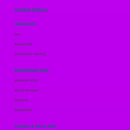
Azetabio
produk terbaru
B
aksesoris
Baabaasheepz
tas
Babiators
kacamata
Baby Dove
aksesoris rambut
Baby Jogger
Baby Rovega
kebutuhan bayi
Babybee
pakaian tidur
Banana Boat
set & terusan
Banz
piyama
Barbie
bodysuits
Beaba
Beauty Barn
sepatu & kaus kaki