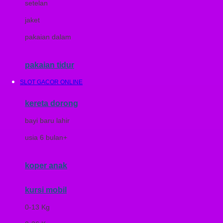
setelan
Docare
jaket
Doona
pakaian dalam
Down To Earth
Drew
pakaian tidur
Dr. Brown's
SLOT GACOR ONLINE
E
kereta dorong
ELC
bayi baru lahir
Ergobaby
usia 6 bulan+
Expert Care
koper anak
Ezyroller
kursi mobil
F
0-13 Kg
Felt So Sweet