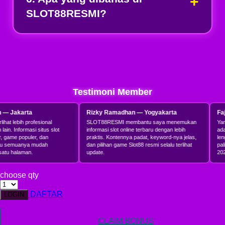
+
SLOT88RESMI?
Testimoni Member
Rizky Ramadhan — Yogyakarta
Fajar Hidayat — M
al
SLOT88RESMI membantu saya menemukan
Yang paling saya suk
s slot
informasi slot online terbaru dengan lebih
adalah tampilannya re
n
praktis. Kontennya padat, keyword-nya jelas,
lengkap. Cocok untuk m
h
dan pilihan game Slot88 resmi selalu terlihat
paling gacor serta game
update.
2026.
choose qty
DAFTAR
LOGIN
CLAIM BONUS