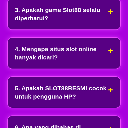
Y
3. Apakah game Slot88 selalu
+
diperbarui?
Yamatoya
Z
Zaxy
4. Mengapa situs slot online
+
Zoggs
banyak dicari?
0-9
4Moms
59S
5. Apakah SLOT88RESMI cocok
+
untuk pengguna HP?
6. Apa yang dibahas di