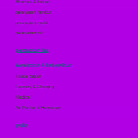
Shampo & Sabun
Love To Dream
perawatan rambut
M
perawatan mulut
Magformers
perawatan diri
Mama's Choice
perawatan ibu
Mamas&Papas
Mamaway
kesehatan & kebersihan
Maxi Cosi
Tissue basah
Megabloks
Laundry & Cleaning
Micro
Medical
MiDeer
Air Purifier & Humidifier
Mimi & Lula
potty
Mini Monkey
Moby