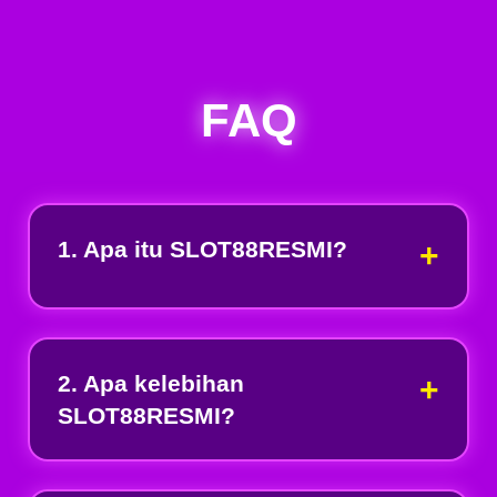
TY Toys
U
FAQ
V
Veja
Vitaflow
1. Apa itu SLOT88RESMI?
+
Vtech
W
Waterland
2. Apa kelebihan
+
Wellness
SLOT88RESMI?
X
Xootz