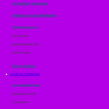
Joolz
pengolah makanan
Jujube
makanan & multivitamin
K
alat menyusui
Kiddycuts
pompa asi
Kumon
penyimpanan asi
L
cooler bags
Leapfrog
Leclerc
kursi makan
Lee Vierra
LOGIN SLOT88RESMI
Lillebaby
perawatan bayi
Little Bird Told Me
perawatan kulit
Little Miss Janis
Sunscreen
London Taxi