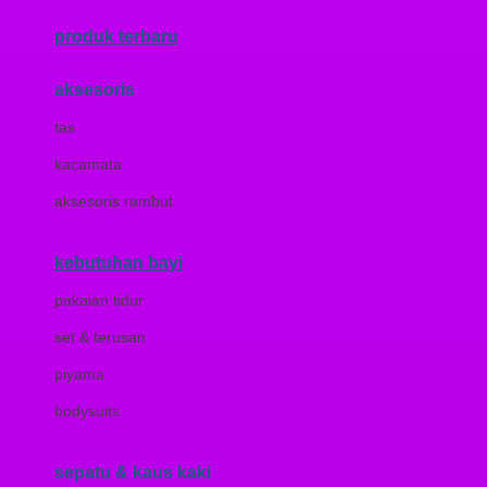
Azetabio
produk terbaru
B
aksesoris
Baabaasheepz
tas
Babiators
kacamata
Baby Dove
aksesoris rambut
Baby Jogger
Baby Rovega
kebutuhan bayi
Babybee
pakaian tidur
Banana Boat
set & terusan
Banz
piyama
Barbie
bodysuits
Beaba
Beauty Barn
sepatu & kaus kaki