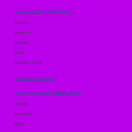
Bumkins
anak laki-laki (18bln-8thn)
C
atasan
Cetaphil
bawahan
Chicco
setelan
Childlife
jaket
Clevamama
pakaian dalam
Cocolatte
Cottonseeds
pakaian ibu hamil
Cozy N Safe
anak perempuan (18bln-8thn)
Crane
atasan
Cybex
bawahan
D
gaun
Dae Organics