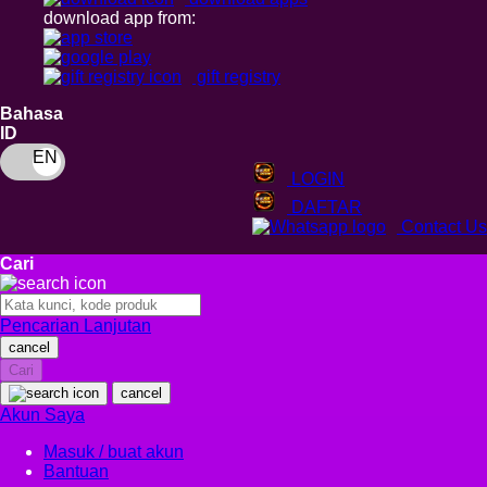
Oh Ma Grain
download app from:
Okiedog
gift registry
P
Bahasa
ID
Peachy
Phil & Ted's
LOGIN
DAFTAR
Philips Avent
Contact Us
Pigeon
Cari
Playgro
Poled Global
Pencarian Lanjutan
cancel
Ponycycle
Cari
Puma
cancel
Akun Saya
Pureats
Masuk / buat akun
Bantuan
Q