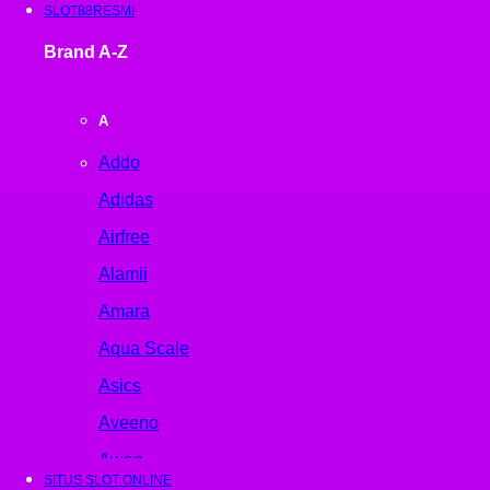
SLOT88RESMI
Brand A-Z
A
Addo
Adidas
Airfree
Alamii
Amara
Aqua Scale
Asics
Aveeno
Awan
SITUS SLOT ONLINE