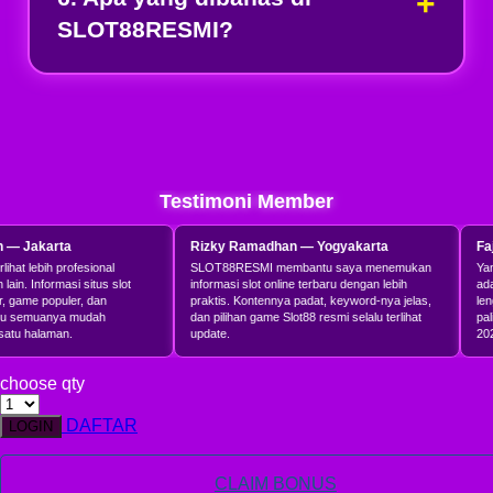
+
SLOT88RESMI?
Testimoni Member
Rizky Ramadhan — Yogyakarta
Fajar Hidayat —
ional
SLOT88RESMI membantu saya menemukan
Yang paling saya 
itus slot
informasi slot online terbaru dengan lebih
adalah tampilannya
 dan
praktis. Kontennya padat, keyword-nya jelas,
lengkap. Cocok untu
dah
dan pilihan game Slot88 resmi selalu terlihat
paling gacor serta 
update.
2026.
choose qty
DAFTAR
LOGIN
CLAIM BONUS