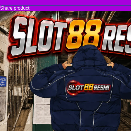
Share product: