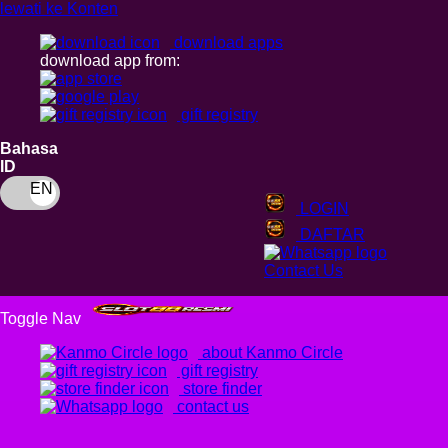
lewati ke Konten
download apps
download app from:
gift registry
Bahasa
ID
LOGIN
DAFTAR
Contact Us
Toggle Nav
about Kanmo Circle
gift registry
store finder
contact us