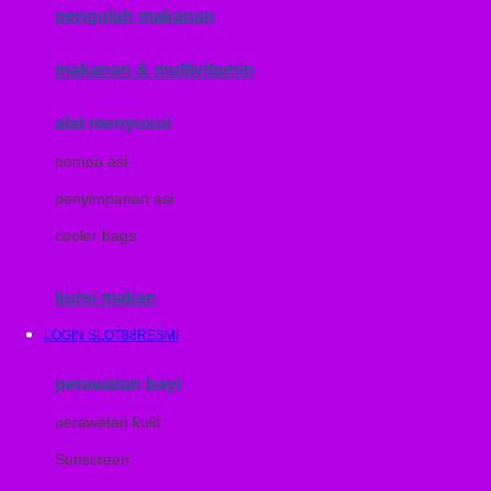
Joolz
pengolah makanan
Jujube
makanan & multivitamin
K
alat menyusui
Kiddycuts
pompa asi
Kumon
penyimpanan asi
L
cooler bags
Leapfrog
Leclerc
kursi makan
Lee Vierra
LOGIN SLOT88RESMI
Lillebaby
perawatan bayi
Little Bird Told Me
perawatan kulit
Little Miss Janis
Sunscreen
London Taxi