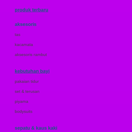
Azetabio
produk terbaru
B
aksesoris
Baabaasheepz
tas
Babiators
kacamata
Baby Dove
aksesoris rambut
Baby Jogger
Baby Rovega
kebutuhan bayi
Babybee
pakaian tidur
Banana Boat
set & terusan
Banz
piyama
Barbie
bodysuits
Beaba
Beauty Barn
sepatu & kaus kaki