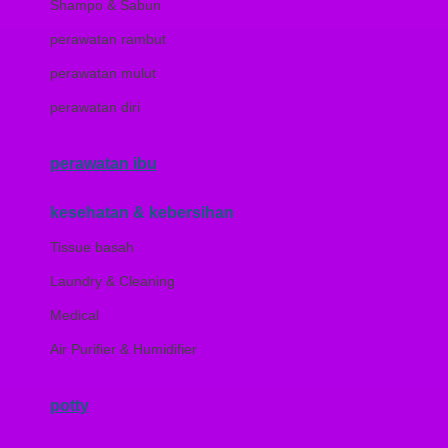
Shampo & Sabun
Love To Dream
perawatan rambut
M
perawatan mulut
Magformers
perawatan diri
Mama's Choice
perawatan ibu
Mamas&Papas
Mamaway
kesehatan & kebersihan
Maxi Cosi
Tissue basah
Megabloks
Laundry & Cleaning
Micro
Medical
MiDeer
Air Purifier & Humidifier
Mimi & Lula
potty
Mini Monkey
Moby