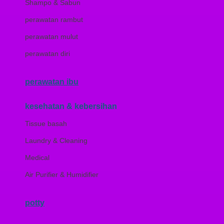
Shampo & Sabun
Love To Dream
perawatan rambut
M
perawatan mulut
Magformers
perawatan diri
Mama's Choice
perawatan ibu
Mamas&Papas
Mamaway
kesehatan & kebersihan
Maxi Cosi
Tissue basah
Megabloks
Laundry & Cleaning
Micro
Medical
MiDeer
Air Purifier & Humidifier
Mimi & Lula
potty
Mini Monkey
Moby