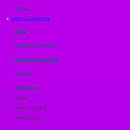
Hauck
matras
Havaianas
DAFTAR SLOT88RESMI
Hegen
botol
Hot Wheels
sterilizer & warmers
Hybrid
I
soothers & teethers
Inlacta DHA
celemek
Interlac
alat makan
Ivenet
cangkir
J
piring & mangkuk
Jack N Jill
sendok & garpu
Joie