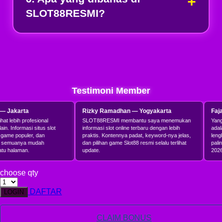
+
SLOT88RESMI?
Testimoni Member
Rizky Ramadhan — Yogyakarta
Fajar Hidayat — 
onal
SLOT88RESMI membantu saya menemukan
Yang paling saya s
us slot
informasi slot online terbaru dengan lebih
adalah tampilannya r
an
praktis. Kontennya padat, keyword-nya jelas,
lengkap. Cocok untuk
ah
dan pilihan game Slot88 resmi selalu terlihat
paling gacor serta ga
update.
2026.
choose qty
DAFTAR
LOGIN
CLAIM BONUS