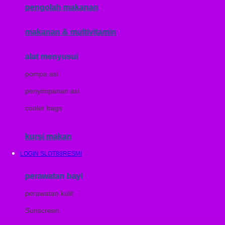
Joolz
pengolah makanan
Jujube
makanan & multivitamin
K
alat menyusui
Kiddycuts
pompa asi
Kumon
penyimpanan asi
L
cooler bags
Leapfrog
Leclerc
kursi makan
Lee Vierra
LOGIN SLOT88RESMI
Lillebaby
perawatan bayi
Little Bird Told Me
perawatan kulit
Little Miss Janis
Sunscreen
London Taxi