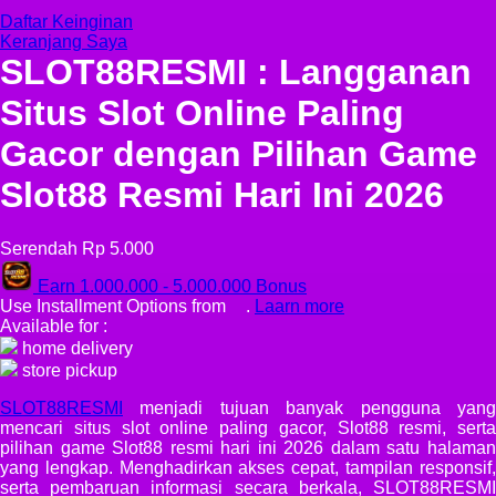
Daftar Keinginan
QV Baby
Keranjang Saya
SLOT88RESMI : Langganan
R
Situs Slot Online Paling
Real Shades
Gacor dengan Pilihan Game
Red Castle
Slot88 Resmi Hari Ini 2026
Ribbon Madness
S
Serendah
Rp 5.000
Sebamed
Earn
1.000.000
-
5.000.000
Bonus
Use Installment Options from
.
Laarn more
Silver Cross
Available for :
home delivery
Simply Idea
store pickup
Skip Hop
SLOT88RESMI
menjadi tujuan banyak pengguna yang
mencari situs slot online paling gacor, Slot88 resmi, serta
Spectra
pilihan game Slot88 resmi hari ini 2026 dalam satu halaman
yang lengkap. Menghadirkan akses cepat, tampilan responsif,
Squishmallows
serta pembaruan informasi secara berkala, SLOT88RESMI