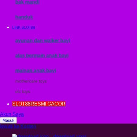
bak mandi
Momami
handuk
Mothercare
LINK SLOT88
Mustela
My Buddy Tag
ayunan dan walker bayi
My K
alas bermain anak bayi
N
mainan anak bayi
Naif
mothercare toys
Nike
elc toys
Nordic Natural
SLOT88RESMI GACOR
Nuby
Akun Saya
Nuna
Masuk
lewati ke Konten
O
download apps