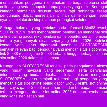
Starbooks
memudahkan pengguna menemukan berbagai referensi slot
online yang sedang populer tanpa proses yang rumit. Berbagai
Stick-O
kategori permainan disusun secara rapi sehingga setiap
pengunjung dapat menjelajahi pilihan game dengan lebih
Stokke
nyaman melalui desktop maupun perangkat seluler.
Sudocrem
Sebagai halaman yang berfokus pada informasi Slot88 resmi,
SLOT88RESMI terus menghadirkan pembaruan mengenai slot
Sumimo
online paling gacor, rekomendasi game populer, serta informasi
terbaru yang banyak dicari sepanjang tahun 2026. Koleksi
Sunnylife
konten yang terus diperbarui membuat SLOT88RESMI
semakin relevan bagi pengguna yang mencari situs slot online,
Sun-Staches
link Slot88 resmi, game Slot88 terbaru, hingga berbagai pilihan
slot online 2026 dalam satu tempat.
Swimava
Keunggulan SLOT88RESMI terletak pada pengalaman akses
T
yang ringan, navigasi yang sederhana, serta penyajian
informasi yang mudah dipahami. Inilah alasan mengapa
Tommee Tippee
SLOT88RESMI terus menjadi referensi bagi pengguna yang
mencari situs slot online paling gacor, Slot88 resmi, slot online
Trunki
terpercaya, game Slot88 resmi hari ini, dan berbagai informasi
terbaru mengenai dunia slot online 2026 dengan pembaruan
Tutti Bambini
yang konsisten setiap hari.
Twistshake