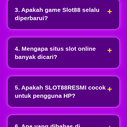
Y
3. Apakah game Slot88 selalu
+
diperbarui?
Yamatoya
Z
Zaxy
4. Mengapa situs slot online
+
Zoggs
banyak dicari?
0-9
4Moms
59S
5. Apakah SLOT88RESMI cocok
+
untuk pengguna HP?
6. Apa yang dibahas di