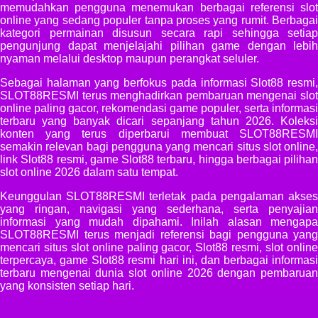
Starbooks
memudahkan pengguna menemukan berbagai referensi slot
online yang sedang populer tanpa proses yang rumit. Berbagai
Stick-O
kategori permainan disusun secara rapi sehingga setiap
pengunjung dapat menjelajahi pilihan game dengan lebih
Stokke
nyaman melalui desktop maupun perangkat seluler.
Sudocrem
Sebagai halaman yang berfokus pada informasi Slot88 resmi,
SLOT88RESMI terus menghadirkan pembaruan mengenai slot
Sumimo
online paling gacor, rekomendasi game populer, serta informasi
terbaru yang banyak dicari sepanjang tahun 2026. Koleksi
Sunnylife
konten yang terus diperbarui membuat SLOT88RESMI
semakin relevan bagi pengguna yang mencari situs slot online,
Sun-Staches
link Slot88 resmi, game Slot88 terbaru, hingga berbagai pilihan
slot online 2026 dalam satu tempat.
Swimava
Keunggulan SLOT88RESMI terletak pada pengalaman akses
T
yang ringan, navigasi yang sederhana, serta penyajian
informasi yang mudah dipahami. Inilah alasan mengapa
Tommee Tippee
SLOT88RESMI terus menjadi referensi bagi pengguna yang
mencari situs slot online paling gacor, Slot88 resmi, slot online
Trunki
terpercaya, game Slot88 resmi hari ini, dan berbagai informasi
terbaru mengenai dunia slot online 2026 dengan pembaruan
Tutti Bambini
yang konsisten setiap hari.
Twistshake