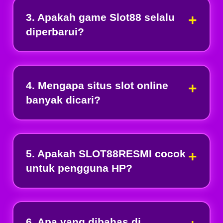
Y
3. Apakah game Slot88 selalu
+
diperbarui?
Yamatoya
Z
Zaxy
4. Mengapa situs slot online
+
Zoggs
banyak dicari?
0-9
4Moms
59S
5. Apakah SLOT88RESMI cocok
+
untuk pengguna HP?
6. Apa yang dibahas di