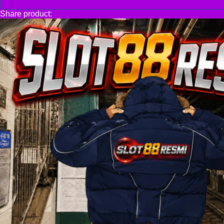
Share product: