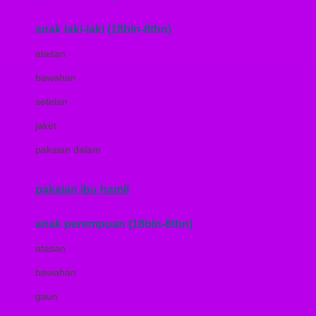
Bumkins
anak laki-laki (18bln-8thn)
C
atasan
Cetaphil
bawahan
Chicco
setelan
Childlife
jaket
Clevamama
pakaian dalam
Cocolatte
Cottonseeds
pakaian ibu hamil
Cozy N Safe
anak perempuan (18bln-8thn)
Crane
atasan
Cybex
bawahan
D
gaun
Dae Organics