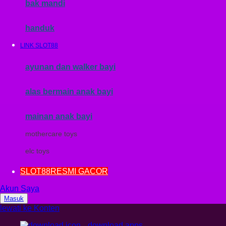
bak mandi
Momami
handuk
Mothercare
LINK SLOT88
Mustela
My Buddy Tag
ayunan dan walker bayi
My K
alas bermain anak bayi
N
mainan anak bayi
Naif
mothercare toys
Nike
elc toys
Nordic Natural
SLOT88RESMI GACOR
Nuby
Akun Saya
Nuna
Masuk
lewati ke Konten
O
download apps