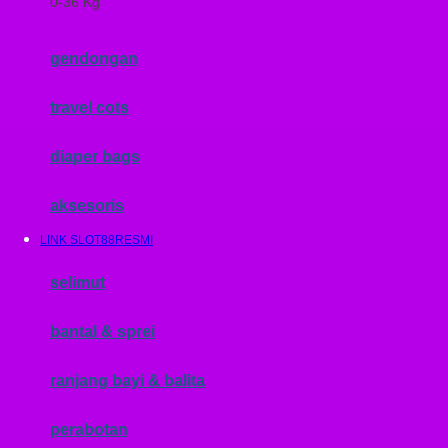
0-36 Kg
Fisher Price
Flipper
gendongan
Friends Of Sally
travel cots
G
Gb
diaper bags
Geko
aksesoris
Graco
LINK SLOT88RESMI
Gund
selimut
H
bantal & sprei
Habbie
Haenim
ranjang bayi & balita
Happy Horse
perabotan
Happy Tummy