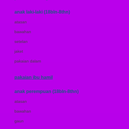
Bumkins
anak laki-laki (18bln-8thn)
C
atasan
Cetaphil
bawahan
Chicco
setelan
Childlife
jaket
Clevamama
pakaian dalam
Cocolatte
Cottonseeds
pakaian ibu hamil
Cozy N Safe
anak perempuan (18bln-8thn)
Crane
atasan
Cybex
bawahan
D
gaun
Dae Organics