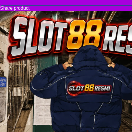
Share product: