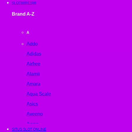
SLOT88RESMI
Brand A-Z
A
Addo
Adidas
Airfree
Alamii
Amara
Aqua Scale
Asics
Aveeno
Awan
SITUS SLOT ONLINE