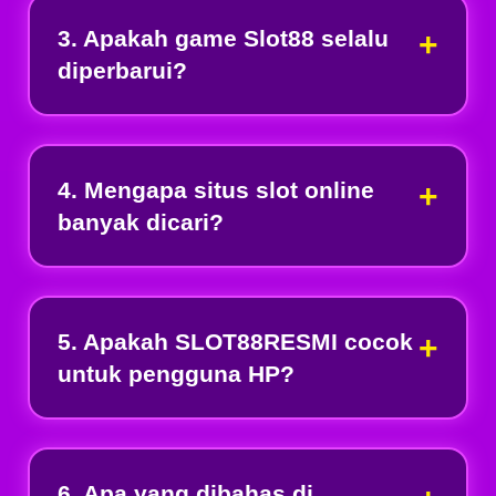
Y
3. Apakah game Slot88 selalu
+
diperbarui?
Yamatoya
Z
Zaxy
4. Mengapa situs slot online
+
Zoggs
banyak dicari?
0-9
4Moms
59S
5. Apakah SLOT88RESMI cocok
+
untuk pengguna HP?
6. Apa yang dibahas di