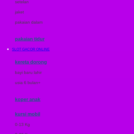
setelan
Docare
jaket
Doona
pakaian dalam
Down To Earth
Drew
pakaian tidur
Dr. Brown's
SLOT GACOR ONLINE
E
kereta dorong
ELC
bayi baru lahir
Ergobaby
usia 6 bulan+
Expert Care
koper anak
Ezyroller
kursi mobil
F
0-13 Kg
Felt So Sweet