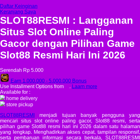
Daftar Keinginan
QV Baby
Keranjang Saya
SLOT88RESMI : Langganan
R
Situs Slot Online Paling
Real Shades
Gacor dengan Pilihan Game
Red Castle
Slot88 Resmi Hari Ini 2026
Ribbon Madness
S
Serendah
Rp 5.000
Sebamed
Earn
1.000.000
-
5.000.000
Bonus
Use Installment Options from
.
Laarn more
Silver Cross
Available for :
home delivery
Simply Idea
store pickup
Skip Hop
SLOT88RESMI
menjadi tujuan banyak pengguna yang
mencari situs slot online paling gacor, Slot88 resmi, serta
Spectra
pilihan game Slot88 resmi hari ini 2026 dalam satu halaman
yang lengkap. Menghadirkan akses cepat, tampilan responsif,
Squishmallows
serta pembaruan informasi secara berkala, SLOT88RESMI