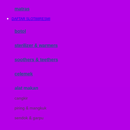
Hauck
matras
Havaianas
DAFTAR SLOT88RESMI
Hegen
botol
Hot Wheels
sterilizer & warmers
Hybrid
I
soothers & teethers
Inlacta DHA
celemek
Interlac
alat makan
Ivenet
cangkir
J
piring & mangkuk
Jack N Jill
sendok & garpu
Joie