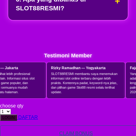
+
SLOT88RESMI?
Testimoni Member
Rizky Ramadhan — Yogyakarta
Fajar Hidayat — 
nal
SLOT88RESMI membantu saya menemukan
Yang paling saya su
us slot
informasi slot online terbaru dengan lebih
adalah tampilannya r
an
praktis. Kontennya padat, keyword-nya jelas,
lengkap. Cocok untuk 
ah
dan pilihan game Slot88 resmi selalu terlihat
paling gacor serta gam
update.
2026.
choose qty
DAFTAR
LOGIN
CLAIM BONUS