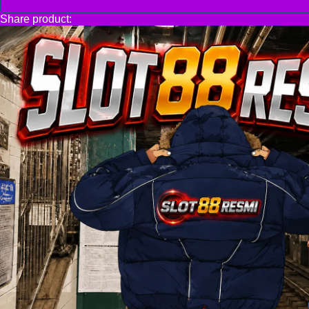
Share product: