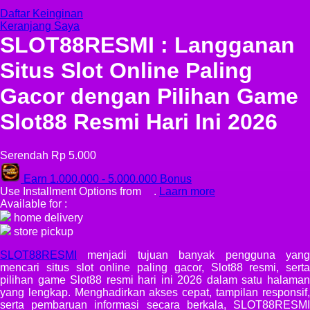
Daftar Keinginan
QV Baby
Keranjang Saya
SLOT88RESMI : Langganan
R
Situs Slot Online Paling
Real Shades
Gacor dengan Pilihan Game
Red Castle
Slot88 Resmi Hari Ini 2026
Ribbon Madness
S
Serendah
Rp 5.000
Sebamed
Earn
1.000.000
-
5.000.000
Bonus
Use Installment Options from
.
Laarn more
Silver Cross
Available for :
home delivery
Simply Idea
store pickup
Skip Hop
SLOT88RESMI
menjadi tujuan banyak pengguna yang
mencari situs slot online paling gacor, Slot88 resmi, serta
Spectra
pilihan game Slot88 resmi hari ini 2026 dalam satu halaman
yang lengkap. Menghadirkan akses cepat, tampilan responsif,
Squishmallows
serta pembaruan informasi secara berkala, SLOT88RESMI