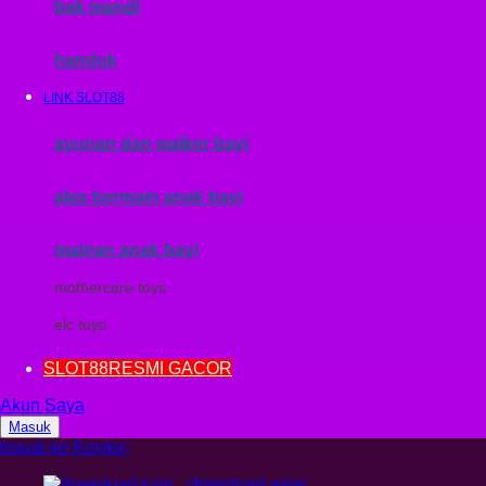
bak mandi
Momami
handuk
Mothercare
LINK SLOT88
Mustela
My Buddy Tag
ayunan dan walker bayi
My K
alas bermain anak bayi
N
mainan anak bayi
Naif
mothercare toys
Nike
elc toys
Nordic Natural
SLOT88RESMI GACOR
Nuby
Akun Saya
Nuna
Masuk
lewati ke Konten
O
download apps