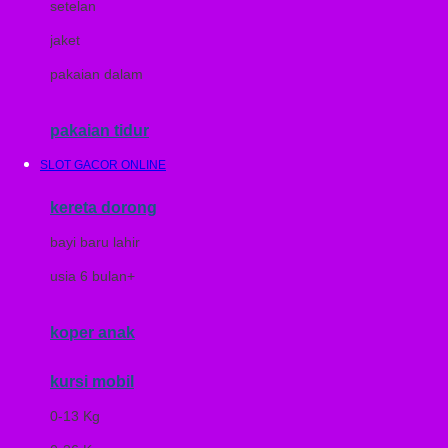
setelan
Docare
jaket
Doona
pakaian dalam
Down To Earth
Drew
pakaian tidur
Dr. Brown's
SLOT GACOR ONLINE
E
kereta dorong
ELC
bayi baru lahir
Ergobaby
usia 6 bulan+
Expert Care
koper anak
Ezyroller
kursi mobil
F
0-13 Kg
Felt So Sweet