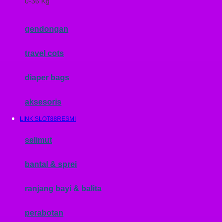
0-36 Kg
Fisher Price
Flipper
gendongan
Friends Of Sally
travel cots
G
Gb
diaper bags
Geko
aksesoris
Graco
LINK SLOT88RESMI
Gund
selimut
H
bantal & sprei
Habbie
Haenim
ranjang bayi & balita
Happy Horse
perabotan
Happy Tummy