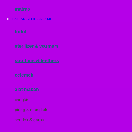
Hauck
matras
Havaianas
DAFTAR SLOT88RESMI
Hegen
botol
Hot Wheels
sterilizer & warmers
Hybrid
I
soothers & teethers
Inlacta DHA
celemek
Interlac
alat makan
Ivenet
cangkir
J
piring & mangkuk
Jack N Jill
sendok & garpu
Joie