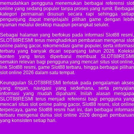
Starbooks
memudahkan pengguna menemukan berbagai referensi slot
online yang sedang populer tanpa proses yang rumit. Berbagai
Stick-O
kategori permainan disusun secara rapi sehingga setiap
pengunjung dapat menjelajahi pilihan game dengan lebih
Stokke
nyaman melalui desktop maupun perangkat seluler.
Sudocrem
Sebagai halaman yang berfokus pada informasi Slot88 resmi,
SLOT88RESMI terus menghadirkan pembaruan mengenai slot
Sumimo
online paling gacor, rekomendasi game populer, serta informasi
terbaru yang banyak dicari sepanjang tahun 2026. Koleksi
Sunnylife
konten yang terus diperbarui membuat SLOT88RESMI
semakin relevan bagi pengguna yang mencari situs slot online,
Sun-Staches
link Slot88 resmi, game Slot88 terbaru, hingga berbagai pilihan
slot online 2026 dalam satu tempat.
Swimava
Keunggulan SLOT88RESMI terletak pada pengalaman akses
T
yang ringan, navigasi yang sederhana, serta penyajian
informasi yang mudah dipahami. Inilah alasan mengapa
Tommee Tippee
SLOT88RESMI terus menjadi referensi bagi pengguna yang
mencari situs slot online paling gacor, Slot88 resmi, slot online
Trunki
terpercaya, game Slot88 resmi hari ini, dan berbagai informasi
terbaru mengenai dunia slot online 2026 dengan pembaruan
Tutti Bambini
yang konsisten setiap hari.
Twistshake