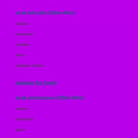
Bumkins
anak laki-laki (18bln-8thn)
C
atasan
Cetaphil
bawahan
Chicco
setelan
Childlife
jaket
Clevamama
pakaian dalam
Cocolatte
Cottonseeds
pakaian ibu hamil
Cozy N Safe
anak perempuan (18bln-8thn)
Crane
atasan
Cybex
bawahan
D
gaun
Dae Organics