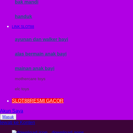
bak mandi
Momami
handuk
Mothercare
LINK SLOT88
Mustela
My Buddy Tag
ayunan dan walker bayi
My K
alas bermain anak bayi
N
mainan anak bayi
Naif
mothercare toys
Nike
elc toys
Nordic Natural
SLOT88RESMI GACOR
Nuby
Akun Saya
Nuna
Masuk
lewati ke Konten
O
download apps