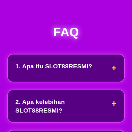
TY Toys
U
FAQ
V
Veja
Vitaflow
1. Apa itu SLOT88RESMI?
+
Vtech
W
Waterland
2. Apa kelebihan
+
Wellness
SLOT88RESMI?
X
Xootz