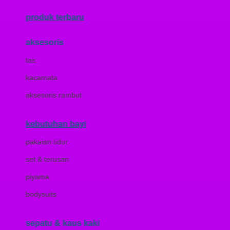
Azetabio
produk terbaru
B
aksesoris
Baabaasheepz
tas
Babiators
kacamata
Baby Dove
aksesoris rambut
Baby Jogger
Baby Rovega
kebutuhan bayi
Babybee
pakaian tidur
Banana Boat
set & terusan
Banz
piyama
Barbie
bodysuits
Beaba
Beauty Barn
sepatu & kaus kaki