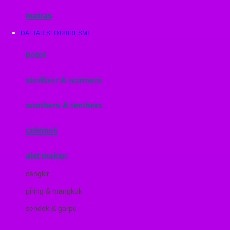
Hauck
matras
Havaianas
DAFTAR SLOT88RESMI
Hegen
botol
Hot Wheels
sterilizer & warmers
Hybrid
I
soothers & teethers
Inlacta DHA
celemek
Interlac
alat makan
Ivenet
cangkir
J
piring & mangkuk
Jack N Jill
sendok & garpu
Joie