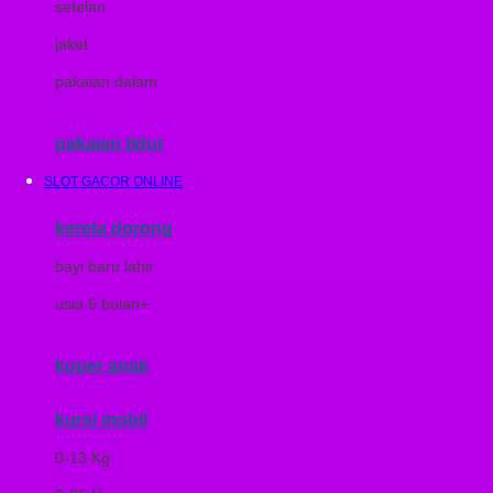
setelan
Docare
jaket
Doona
pakaian dalam
Down To Earth
Drew
pakaian tidur
Dr. Brown's
SLOT GACOR ONLINE
E
kereta dorong
ELC
bayi baru lahir
Ergobaby
usia 6 bulan+
Expert Care
koper anak
Ezyroller
kursi mobil
F
0-13 Kg
Felt So Sweet