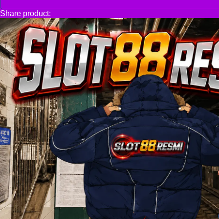
Share product: