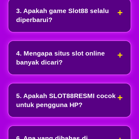
Y
3. Apakah game Slot88 selalu
+
diperbarui?
Yamatoya
Z
Zaxy
4. Mengapa situs slot online
+
Zoggs
banyak dicari?
0-9
4Moms
59S
5. Apakah SLOT88RESMI cocok
+
untuk pengguna HP?
6. Apa yang dibahas di