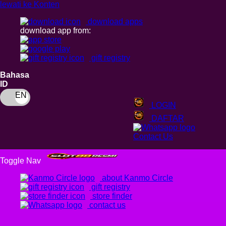
lewati ke Konten
download apps
download app from:
gift registry
Bahasa
ID
LOGIN
DAFTAR
Contact Us
Toggle Nav
about Kanmo Circle
gift registry
store finder
contact us