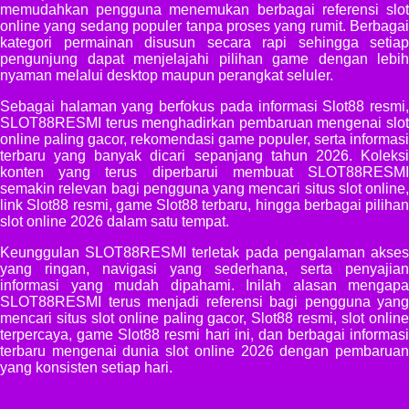
Starbooks
memudahkan pengguna menemukan berbagai referensi slot
online yang sedang populer tanpa proses yang rumit. Berbagai
Stick-O
kategori permainan disusun secara rapi sehingga setiap
pengunjung dapat menjelajahi pilihan game dengan lebih
Stokke
nyaman melalui desktop maupun perangkat seluler.
Sudocrem
Sebagai halaman yang berfokus pada informasi Slot88 resmi,
SLOT88RESMI terus menghadirkan pembaruan mengenai slot
Sumimo
online paling gacor, rekomendasi game populer, serta informasi
terbaru yang banyak dicari sepanjang tahun 2026. Koleksi
Sunnylife
konten yang terus diperbarui membuat SLOT88RESMI
semakin relevan bagi pengguna yang mencari situs slot online,
Sun-Staches
link Slot88 resmi, game Slot88 terbaru, hingga berbagai pilihan
slot online 2026 dalam satu tempat.
Swimava
Keunggulan SLOT88RESMI terletak pada pengalaman akses
T
yang ringan, navigasi yang sederhana, serta penyajian
informasi yang mudah dipahami. Inilah alasan mengapa
Tommee Tippee
SLOT88RESMI terus menjadi referensi bagi pengguna yang
mencari situs slot online paling gacor, Slot88 resmi, slot online
Trunki
terpercaya, game Slot88 resmi hari ini, dan berbagai informasi
terbaru mengenai dunia slot online 2026 dengan pembaruan
Tutti Bambini
yang konsisten setiap hari.
Twistshake