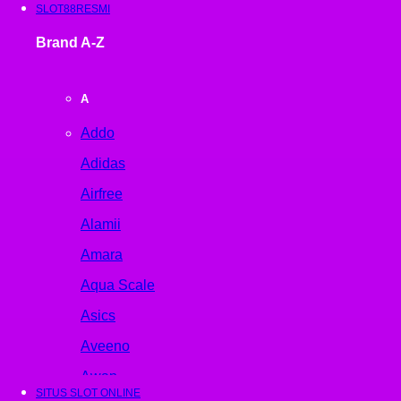
SLOT88RESMI
Brand A-Z
A
Addo
Adidas
Airfree
Alamii
Amara
Aqua Scale
Asics
Aveeno
Awan
SITUS SLOT ONLINE