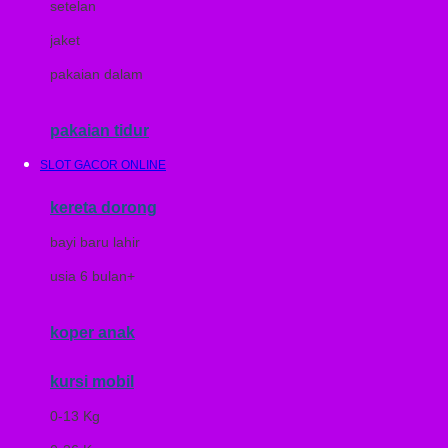
setelan
Docare
jaket
Doona
pakaian dalam
Down To Earth
Drew
pakaian tidur
Dr. Brown's
SLOT GACOR ONLINE
E
kereta dorong
ELC
bayi baru lahir
Ergobaby
usia 6 bulan+
Expert Care
koper anak
Ezyroller
kursi mobil
F
0-13 Kg
Felt So Sweet