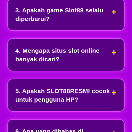
Y
3. Apakah game Slot88 selalu
+
diperbarui?
Yamatoya
Z
Zaxy
4. Mengapa situs slot online
+
Zoggs
banyak dicari?
0-9
4Moms
59S
5. Apakah SLOT88RESMI cocok
+
untuk pengguna HP?
6. Apa yang dibahas di