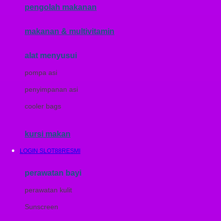
Joolz
pengolah makanan
Jujube
makanan & multivitamin
K
alat menyusui
Kiddycuts
pompa asi
Kumon
penyimpanan asi
L
cooler bags
Leapfrog
Leclerc
kursi makan
Lee Vierra
LOGIN SLOT88RESMI
Lillebaby
perawatan bayi
Little Bird Told Me
perawatan kulit
Little Miss Janis
Sunscreen
London Taxi