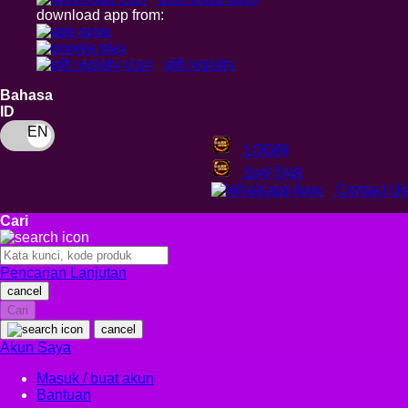
Oh Ma Grain
download app from:
Okiedog
gift registry
P
Bahasa
ID
Peachy
Phil & Ted's
LOGIN
DAFTAR
Philips Avent
Contact Us
Pigeon
Cari
Playgro
Poled Global
Pencarian Lanjutan
cancel
Ponycycle
Cari
Puma
cancel
Akun Saya
Pureats
Masuk / buat akun
Bantuan
Q