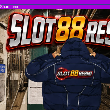
Share product: