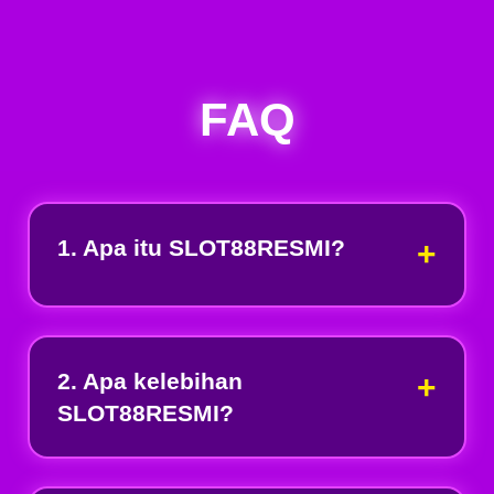
TY Toys
U
FAQ
V
Veja
Vitaflow
1. Apa itu SLOT88RESMI?
+
Vtech
W
Waterland
2. Apa kelebihan
+
Wellness
SLOT88RESMI?
X
Xootz