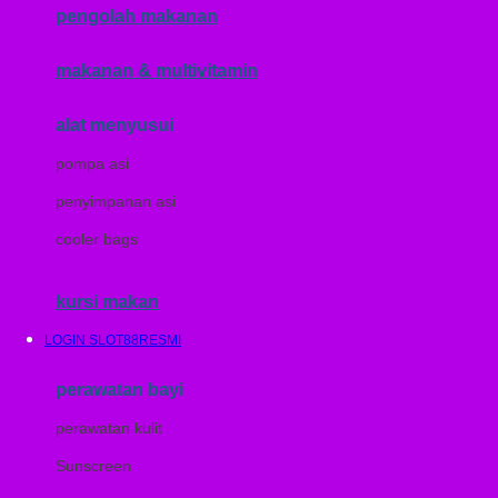
Joolz
pengolah makanan
Jujube
makanan & multivitamin
K
alat menyusui
Kiddycuts
pompa asi
Kumon
penyimpanan asi
L
cooler bags
Leapfrog
Leclerc
kursi makan
Lee Vierra
LOGIN SLOT88RESMI
Lillebaby
perawatan bayi
Little Bird Told Me
perawatan kulit
Little Miss Janis
Sunscreen
London Taxi