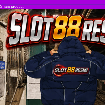
Share product: