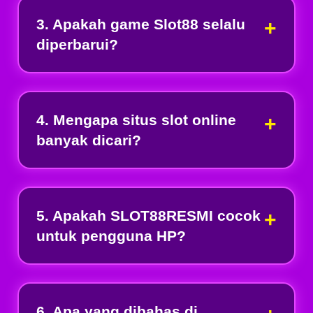
Y
3. Apakah game Slot88 selalu
+
diperbarui?
Yamatoya
Z
Zaxy
4. Mengapa situs slot online
+
Zoggs
banyak dicari?
0-9
4Moms
59S
5. Apakah SLOT88RESMI cocok
+
untuk pengguna HP?
6. Apa yang dibahas di