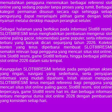
Starbooks
memudahkan pengguna menemukan berbagai referensi slot
online yang sedang populer tanpa proses yang rumit. Berbagai
Stick-O
kategori permainan disusun secara rapi sehingga setiap
pengunjung dapat menjelajahi pilihan game dengan lebih
Stokke
nyaman melalui desktop maupun perangkat seluler.
Sudocrem
Sebagai halaman yang berfokus pada informasi Slot88 resmi,
SLOT88RESMI terus menghadirkan pembaruan mengenai slot
Sumimo
online paling gacor, rekomendasi game populer, serta informasi
terbaru yang banyak dicari sepanjang tahun 2026. Koleksi
Sunnylife
konten yang terus diperbarui membuat SLOT88RESMI
semakin relevan bagi pengguna yang mencari situs slot online,
Sun-Staches
link Slot88 resmi, game Slot88 terbaru, hingga berbagai pilihan
slot online 2026 dalam satu tempat.
Swimava
Keunggulan SLOT88RESMI terletak pada pengalaman akses
T
yang ringan, navigasi yang sederhana, serta penyajian
informasi yang mudah dipahami. Inilah alasan mengapa
Tommee Tippee
SLOT88RESMI terus menjadi referensi bagi pengguna yang
mencari situs slot online paling gacor, Slot88 resmi, slot online
Trunki
terpercaya, game Slot88 resmi hari ini, dan berbagai informasi
terbaru mengenai dunia slot online 2026 dengan pembaruan
Tutti Bambini
yang konsisten setiap hari.
Twistshake