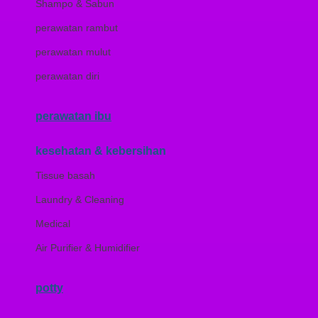
Shampo & Sabun
Love To Dream
perawatan rambut
M
perawatan mulut
Magformers
perawatan diri
Mama's Choice
perawatan ibu
Mamas&Papas
Mamaway
kesehatan & kebersihan
Maxi Cosi
Tissue basah
Megabloks
Laundry & Cleaning
Micro
Medical
MiDeer
Air Purifier & Humidifier
Mimi & Lula
potty
Mini Monkey
Moby