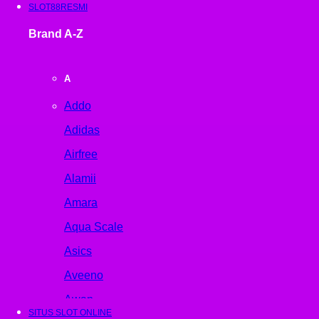
SLOT88RESMI
Brand A-Z
A
Addo
Adidas
Airfree
Alamii
Amara
Aqua Scale
Asics
Aveeno
Awan
SITUS SLOT ONLINE