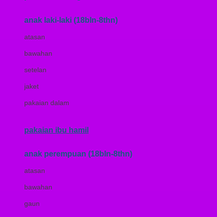
Bumkins
anak laki-laki (18bln-8thn)
C
atasan
Cetaphil
bawahan
Chicco
setelan
Childlife
jaket
Clevamama
pakaian dalam
Cocolatte
Cottonseeds
pakaian ibu hamil
Cozy N Safe
anak perempuan (18bln-8thn)
Crane
atasan
Cybex
bawahan
D
gaun
Dae Organics