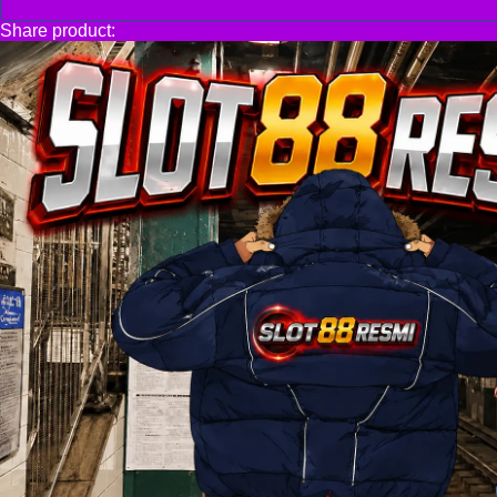
Share product: