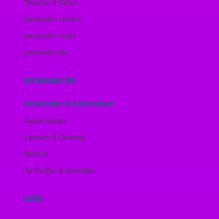
Shampo & Sabun
Love To Dream
perawatan rambut
M
perawatan mulut
Magformers
perawatan diri
Mama's Choice
perawatan ibu
Mamas&Papas
Mamaway
kesehatan & kebersihan
Maxi Cosi
Tissue basah
Megabloks
Laundry & Cleaning
Micro
Medical
MiDeer
Air Purifier & Humidifier
Mimi & Lula
potty
Mini Monkey
Moby