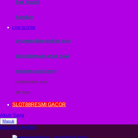
bak mandi
Momami
handuk
Mothercare
LINK SLOT88
Mustela
My Buddy Tag
ayunan dan walker bayi
My K
alas bermain anak bayi
N
mainan anak bayi
Naif
mothercare toys
Nike
elc toys
Nordic Natural
SLOT88RESMI GACOR
Nuby
Akun Saya
Nuna
Masuk
lewati ke Konten
O
download apps