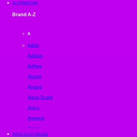
SLOT88RESMI
Brand A-Z
A
Addo
Adidas
Airfree
Alamii
Amara
Aqua Scale
Asics
Aveeno
Awan
SITUS SLOT ONLINE