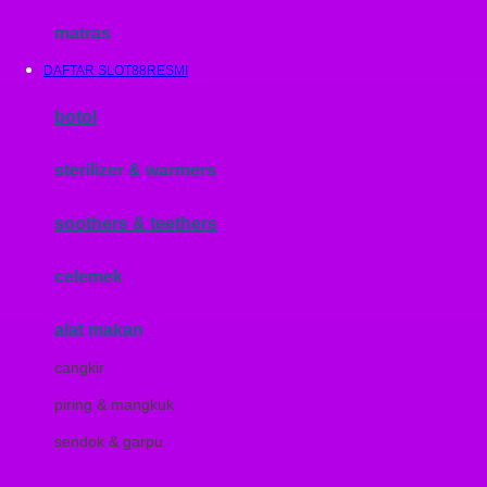
Hauck
matras
Havaianas
DAFTAR SLOT88RESMI
Hegen
botol
Hot Wheels
sterilizer & warmers
Hybrid
I
soothers & teethers
Inlacta DHA
celemek
Interlac
alat makan
Ivenet
cangkir
J
piring & mangkuk
Jack N Jill
sendok & garpu
Joie