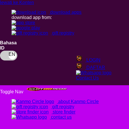
lewati ke Konten
download apps
download app from:
gift registry
Bahasa
ID
LOGIN
DAFTAR
Contact Us
Toggle Nav
about Kanmo Circle
gift registry
store finder
contact us