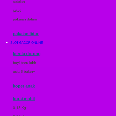
setelan
Docare
jaket
Doona
pakaian dalam
Down To Earth
Drew
pakaian tidur
Dr. Brown's
SLOT GACOR ONLINE
E
kereta dorong
ELC
bayi baru lahir
Ergobaby
usia 6 bulan+
Expert Care
koper anak
Ezyroller
kursi mobil
F
0-13 Kg
Felt So Sweet