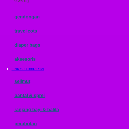
0-36 Kg
Fisher Price
Flipper
gendongan
Friends Of Sally
travel cots
G
Gb
diaper bags
Geko
aksesoris
Graco
LINK SLOT88RESMI
Gund
selimut
H
bantal & sprei
Habbie
Haenim
ranjang bayi & balita
Happy Horse
perabotan
Happy Tummy