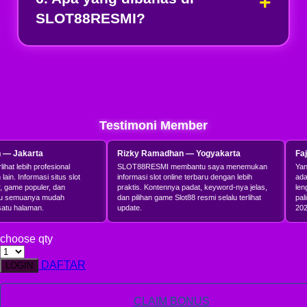
+
SLOT88RESMI?
Testimoni Member
Rizky Ramadhan — Yogyakarta
Fajar Hidayat —
ional
SLOT88RESMI membantu saya menemukan
Yang paling saya 
tus slot
informasi slot online terbaru dengan lebih
adalah tampilannya 
dan
praktis. Kontennya padat, keyword-nya jelas,
lengkap. Cocok untuk
dah
dan pilihan game Slot88 resmi selalu terlihat
paling gacor serta g
update.
2026.
choose qty
DAFTAR
LOGIN
CLAIM BONUS