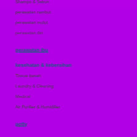
Shampo & Sabun
Love To Dream
perawatan rambut
M
perawatan mulut
Magformers
perawatan diri
Mama's Choice
perawatan ibu
Mamas&Papas
Mamaway
kesehatan & kebersihan
Maxi Cosi
Tissue basah
Megabloks
Laundry & Cleaning
Micro
Medical
MiDeer
Air Purifier & Humidifier
Mimi & Lula
potty
Mini Monkey
Moby