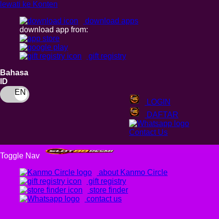
lewati ke Konten
download apps
download app from:
gift registry
Bahasa
ID
LOGIN
DAFTAR
Contact Us
Toggle Nav
about Kanmo Circle
gift registry
store finder
contact us