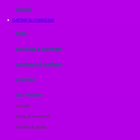
Hauck
matras
Havaianas
DAFTAR SLOT88RESMI
Hegen
botol
Hot Wheels
sterilizer & warmers
Hybrid
I
soothers & teethers
Inlacta DHA
celemek
Interlac
alat makan
Ivenet
cangkir
J
piring & mangkuk
Jack N Jill
sendok & garpu
Joie