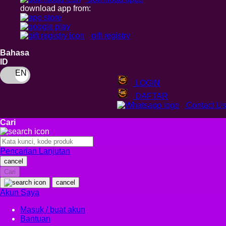
Oh Ma Grain
download app from:
Okiedog
gift registry
P
Bahasa
ID
Peachy
Phil & Ted's
LOGIN
DAFTAR
Philips Avent
Contact Us
Pigeon
Cari
Playgro
Poled Global
Pencarian Lanjutan
cancel
Ponycycle
Cari
Puma
cancel
Akun Saya
Pureats
Masuk / buat akun
Bantuan
Q