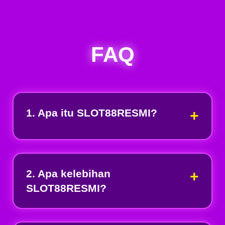
TY Toys
U
FAQ
V
Veja
Vitaflow
1. Apa itu SLOT88RESMI?
+
Vtech
W
Waterland
2. Apa kelebihan
+
Wellness
SLOT88RESMI?
X
Xootz