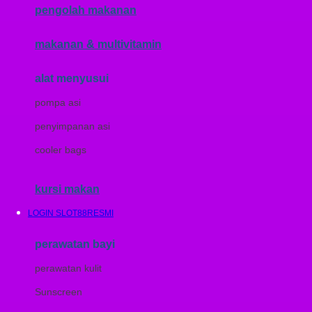
Joolz
pengolah makanan
Jujube
makanan & multivitamin
K
alat menyusui
Kiddycuts
pompa asi
Kumon
penyimpanan asi
L
cooler bags
Leapfrog
Leclerc
kursi makan
Lee Vierra
LOGIN SLOT88RESMI
Lillebaby
perawatan bayi
Little Bird Told Me
perawatan kulit
Little Miss Janis
Sunscreen
London Taxi