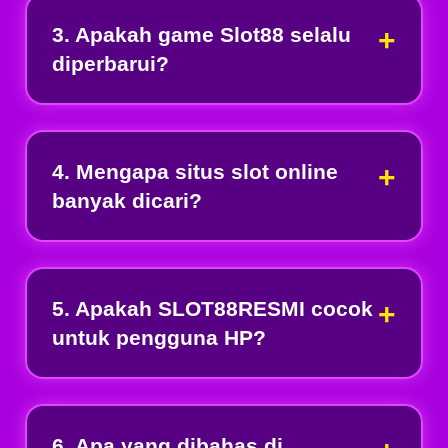
Y
3. Apakah game Slot88 selalu
+
diperbarui?
Yamatoya
Z
Zaxy
4. Mengapa situs slot online
+
Zoggs
banyak dicari?
0-9
4Moms
59S
5. Apakah SLOT88RESMI cocok
+
untuk pengguna HP?
6. Apa yang dibahas di