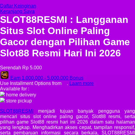
Daftar Keinginan
QV Baby
Keranjang Saya
SLOT88RESMI : Langganan
R
Situs Slot Online Paling
Real Shades
Gacor dengan Pilihan Game
Red Castle
Slot88 Resmi Hari Ini 2026
Ribbon Madness
S
Serendah
Rp 5.000
Sebamed
Earn
1.000.000
-
5.000.000
Bonus
Use Installment Options from
.
Laarn more
Silver Cross
Available for :
home delivery
Simply Idea
store pickup
Skip Hop
SLOT88RESMI
menjadi tujuan banyak pengguna yang
mencari situs slot online paling gacor, Slot88 resmi, serta
Spectra
pilihan game Slot88 resmi hari ini 2026 dalam satu halaman
yang lengkap. Menghadirkan akses cepat, tampilan responsif,
Squishmallows
serta pembaruan informasi secara berkala, SLOT88RESMI