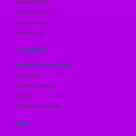
Shampo & Sabun
Love To Dream
perawatan rambut
M
perawatan mulut
Magformers
perawatan diri
Mama's Choice
perawatan ibu
Mamas&Papas
Mamaway
kesehatan & kebersihan
Maxi Cosi
Tissue basah
Megabloks
Laundry & Cleaning
Micro
Medical
MiDeer
Air Purifier & Humidifier
Mimi & Lula
potty
Mini Monkey
Moby