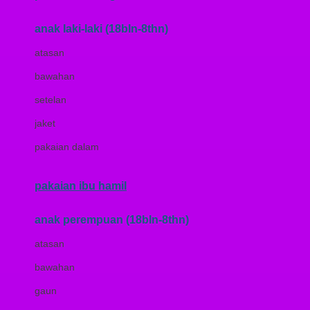
Bumkins
anak laki-laki (18bln-8thn)
C
atasan
Cetaphil
bawahan
Chicco
setelan
Childlife
jaket
Clevamama
pakaian dalam
Cocolatte
Cottonseeds
pakaian ibu hamil
Cozy N Safe
anak perempuan (18bln-8thn)
Crane
atasan
Cybex
bawahan
D
gaun
Dae Organics