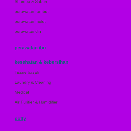
Shampo & Sabun
Love To Dream
perawatan rambut
M
perawatan mulut
Magformers
perawatan diri
Mama's Choice
perawatan ibu
Mamas&Papas
Mamaway
kesehatan & kebersihan
Maxi Cosi
Tissue basah
Megabloks
Laundry & Cleaning
Micro
Medical
MiDeer
Air Purifier & Humidifier
Mimi & Lula
potty
Mini Monkey
Moby