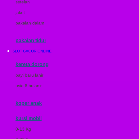
setelan
Docare
jaket
Doona
pakaian dalam
Down To Earth
Drew
pakaian tidur
Dr. Brown's
SLOT GACOR ONLINE
E
kereta dorong
ELC
bayi baru lahir
Ergobaby
usia 6 bulan+
Expert Care
koper anak
Ezyroller
kursi mobil
F
0-13 Kg
Felt So Sweet