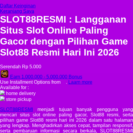
Daftar Keinginan
QV Baby
Keranjang Saya
SLOT88RESMI : Langganan
R
Situs Slot Online Paling
Real Shades
Gacor dengan Pilihan Game
Red Castle
Slot88 Resmi Hari Ini 2026
Ribbon Madness
S
Serendah
Rp 5.000
Sebamed
Earn
1.000.000
-
5.000.000
Bonus
Use Installment Options from
.
Laarn more
Silver Cross
Available for :
home delivery
Simply Idea
store pickup
Skip Hop
SLOT88RESMI
menjadi tujuan banyak pengguna yang
mencari situs slot online paling gacor, Slot88 resmi, serta
Spectra
pilihan game Slot88 resmi hari ini 2026 dalam satu halaman
yang lengkap. Menghadirkan akses cepat, tampilan responsif,
Squishmallows
serta pembaruan informasi secara berkala, SLOT88RESMI