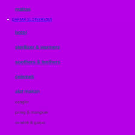
Hauck
matras
Havaianas
DAFTAR SLOT88RESMI
Hegen
botol
Hot Wheels
sterilizer & warmers
Hybrid
I
soothers & teethers
Inlacta DHA
celemek
Interlac
alat makan
Ivenet
cangkir
J
piring & mangkuk
Jack N Jill
sendok & garpu
Joie