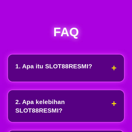
TY Toys
U
FAQ
V
Veja
Vitaflow
1. Apa itu SLOT88RESMI?
+
Vtech
W
Waterland
2. Apa kelebihan
+
Wellness
SLOT88RESMI?
X
Xootz