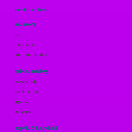
Azetabio
produk terbaru
B
aksesoris
Baabaasheepz
tas
Babiators
kacamata
Baby Dove
aksesoris rambut
Baby Jogger
Baby Rovega
kebutuhan bayi
Babybee
pakaian tidur
Banana Boat
set & terusan
Banz
piyama
Barbie
bodysuits
Beaba
Beauty Barn
sepatu & kaus kaki