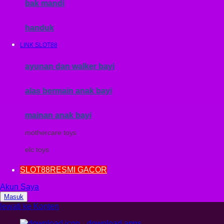
bak mandi
Momami
handuk
Mothercare
LINK SLOT88
Mustela
My Buddy Tag
ayunan dan walker bayi
My K
alas bermain anak bayi
N
mainan anak bayi
Naif
mothercare toys
Nike
elc toys
Nordic Natural
SLOT88RESMI GACOR
Nuby
Akun Saya
Nuna
Masuk
lewati ke Konten
O
download apps