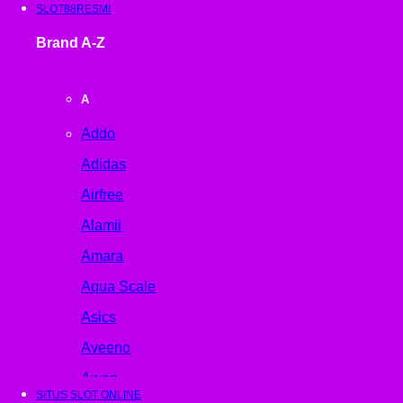
SLOT88RESMI
Brand A-Z
A
Addo
Adidas
Airfree
Alamii
Amara
Aqua Scale
Asics
Aveeno
Awan
SITUS SLOT ONLINE