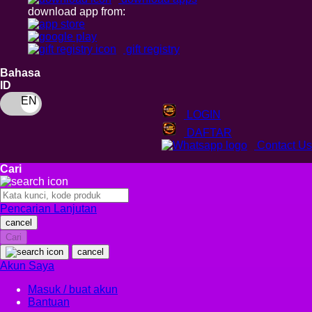
Oh Ma Grain
download app from:
Okiedog
gift registry
P
Bahasa
ID
Peachy
Phil & Ted's
LOGIN
DAFTAR
Philips Avent
Contact Us
Pigeon
Cari
Playgro
Poled Global
Pencarian Lanjutan
cancel
Ponycycle
Cari
Puma
cancel
Akun Saya
Pureats
Masuk / buat akun
Bantuan
Q