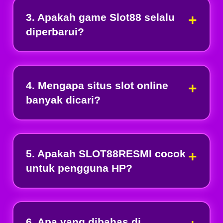
Y
3. Apakah game Slot88 selalu
+
diperbarui?
Yamatoya
Z
Zaxy
4. Mengapa situs slot online
+
Zoggs
banyak dicari?
0-9
4Moms
59S
5. Apakah SLOT88RESMI cocok
+
untuk pengguna HP?
6. Apa yang dibahas di