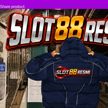
Share product: