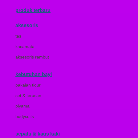
Azetabio
produk terbaru
B
aksesoris
Baabaasheepz
tas
Babiators
kacamata
Baby Dove
aksesoris rambut
Baby Jogger
Baby Rovega
kebutuhan bayi
Babybee
pakaian tidur
Banana Boat
set & terusan
Banz
piyama
Barbie
bodysuits
Beaba
Beauty Barn
sepatu & kaus kaki