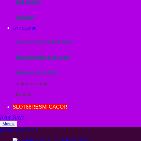
bak mandi
Momami
handuk
Mothercare
LINK SLOT88
Mustela
My Buddy Tag
ayunan dan walker bayi
My K
alas bermain anak bayi
N
mainan anak bayi
Naif
mothercare toys
Nike
elc toys
Nordic Natural
SLOT88RESMI GACOR
Nuby
Akun Saya
Nuna
Masuk
lewati ke Konten
O
download apps