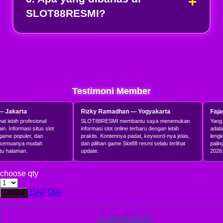
+
SLOT88RESMI?
Testimoni Member
Rizky Ramadhan — Yogyakarta
Fajar Hidayat — M
nal
SLOT88RESMI membantu saya menemukan
Yang paling saya su
s slot
informasi slot online terbaru dengan lebih
adalah tampilannya re
n
praktis. Kontennya padat, keyword-nya jelas,
lengkap. Cocok untuk m
h
dan pilihan game Slot88 resmi selalu terlihat
paling gacor serta gam
update.
2026.
choose qty
DAFTAR
LOGIN
CLAIM BONUS