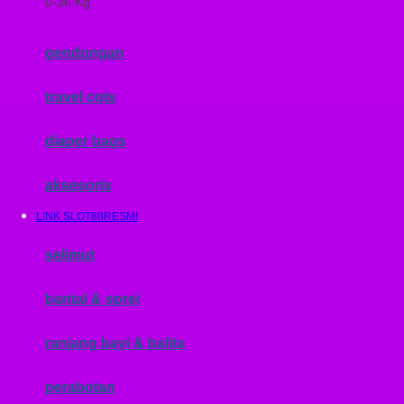
0-36 Kg
Fisher Price
Flipper
gendongan
Friends Of Sally
travel cots
G
Gb
diaper bags
Geko
aksesoris
Graco
LINK SLOT88RESMI
Gund
selimut
H
bantal & sprei
Habbie
Haenim
ranjang bayi & balita
Happy Horse
perabotan
Happy Tummy