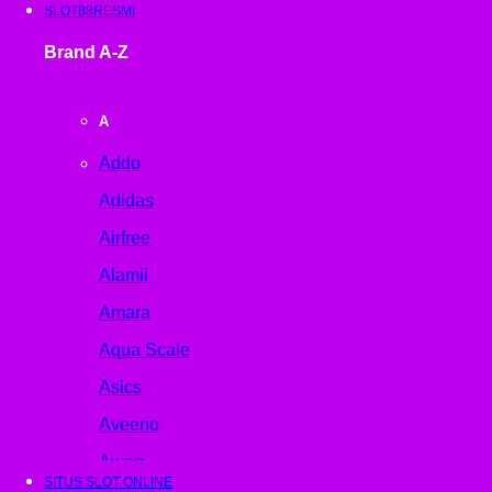
SLOT88RESMI
Brand A-Z
A
Addo
Adidas
Airfree
Alamii
Amara
Aqua Scale
Asics
Aveeno
Awan
SITUS SLOT ONLINE