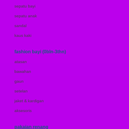
Bio Oil
sepatu bayi
Biolane
sepatu anak
Bite Fighters
sandal
Bizzi Growin
kaus kaki
Blackmores
fashion bayi (0bln-3thn)
Blooming Marvellous
atasan
Bonnels
bawahan
Bravado
gaun
Bruder
setelan
Brush Baby
jaket & kardigan
Buds Organics
aksesoris
Bugaboo
Buggygear
pakaian renang