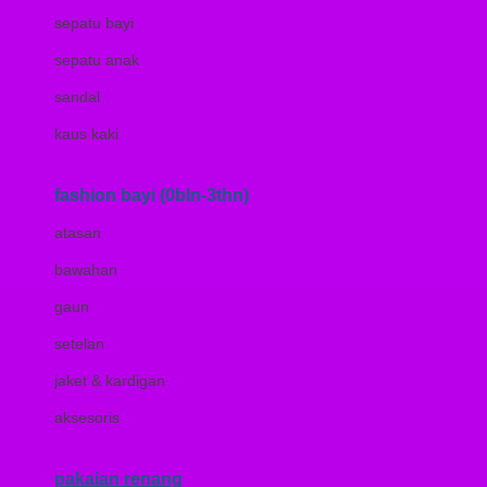
Bio Oil
sepatu bayi
Biolane
sepatu anak
Bite Fighters
sandal
Bizzi Growin
kaus kaki
Blackmores
fashion bayi (0bln-3thn)
Blooming Marvellous
atasan
Bonnels
bawahan
Bravado
gaun
Bruder
setelan
Brush Baby
jaket & kardigan
Buds Organics
aksesoris
Bugaboo
Buggygear
pakaian renang