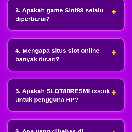
Y
3. Apakah game Slot88 selalu
+
diperbarui?
Yamatoya
Z
Zaxy
4. Mengapa situs slot online
+
Zoggs
banyak dicari?
0-9
4Moms
59S
5. Apakah SLOT88RESMI cocok
+
untuk pengguna HP?
6. Apa yang dibahas di