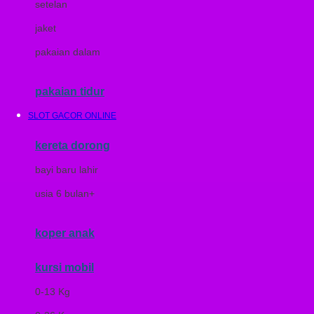
setelan
Docare
jaket
Doona
pakaian dalam
Down To Earth
Drew
pakaian tidur
Dr. Brown's
SLOT GACOR ONLINE
E
kereta dorong
ELC
bayi baru lahir
Ergobaby
usia 6 bulan+
Expert Care
koper anak
Ezyroller
kursi mobil
F
0-13 Kg
Felt So Sweet