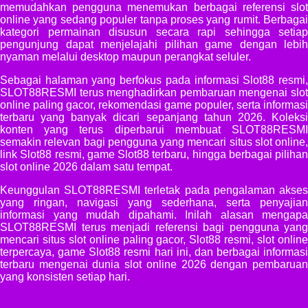
Starbooks
memudahkan pengguna menemukan berbagai referensi slot
online yang sedang populer tanpa proses yang rumit. Berbagai
Stick-O
kategori permainan disusun secara rapi sehingga setiap
pengunjung dapat menjelajahi pilihan game dengan lebih
Stokke
nyaman melalui desktop maupun perangkat seluler.
Sudocrem
Sebagai halaman yang berfokus pada informasi Slot88 resmi,
SLOT88RESMI terus menghadirkan pembaruan mengenai slot
Sumimo
online paling gacor, rekomendasi game populer, serta informasi
terbaru yang banyak dicari sepanjang tahun 2026. Koleksi
Sunnylife
konten yang terus diperbarui membuat SLOT88RESMI
semakin relevan bagi pengguna yang mencari situs slot online,
Sun-Staches
link Slot88 resmi, game Slot88 terbaru, hingga berbagai pilihan
slot online 2026 dalam satu tempat.
Swimava
Keunggulan SLOT88RESMI terletak pada pengalaman akses
T
yang ringan, navigasi yang sederhana, serta penyajian
informasi yang mudah dipahami. Inilah alasan mengapa
Tommee Tippee
SLOT88RESMI terus menjadi referensi bagi pengguna yang
mencari situs slot online paling gacor, Slot88 resmi, slot online
Trunki
terpercaya, game Slot88 resmi hari ini, dan berbagai informasi
terbaru mengenai dunia slot online 2026 dengan pembaruan
Tutti Bambini
yang konsisten setiap hari.
Twistshake