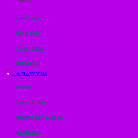
0-36 Kg
Fisher Price
Flipper
gendongan
Friends Of Sally
travel cots
G
Gb
diaper bags
Geko
aksesoris
Graco
LINK SLOT88RESMI
Gund
selimut
H
bantal & sprei
Habbie
Haenim
ranjang bayi & balita
Happy Horse
perabotan
Happy Tummy