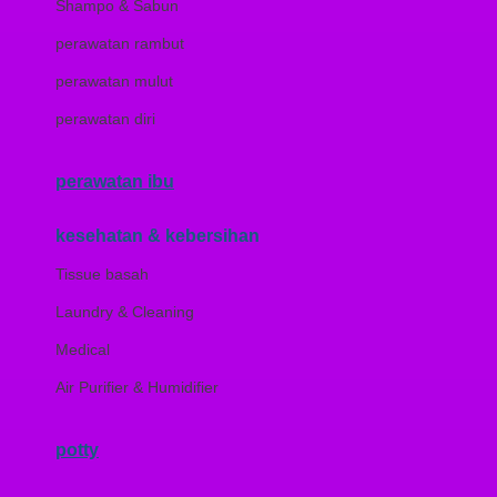
Shampo & Sabun
Love To Dream
perawatan rambut
M
perawatan mulut
Magformers
perawatan diri
Mama's Choice
perawatan ibu
Mamas&Papas
Mamaway
kesehatan & kebersihan
Maxi Cosi
Tissue basah
Megabloks
Laundry & Cleaning
Micro
Medical
MiDeer
Air Purifier & Humidifier
Mimi & Lula
potty
Mini Monkey
Moby