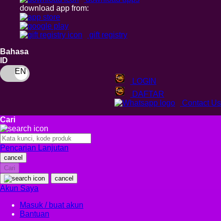
Oh Ma Grain
download app from:
Okiedog
gift registry
P
Bahasa
ID
Peachy
Phil & Ted's
LOGIN
DAFTAR
Philips Avent
Contact Us
Pigeon
Cari
Playgro
Poled Global
Pencarian Lanjutan
cancel
Ponycycle
Cari
Puma
cancel
Akun Saya
Pureats
Masuk / buat akun
Bantuan
Q