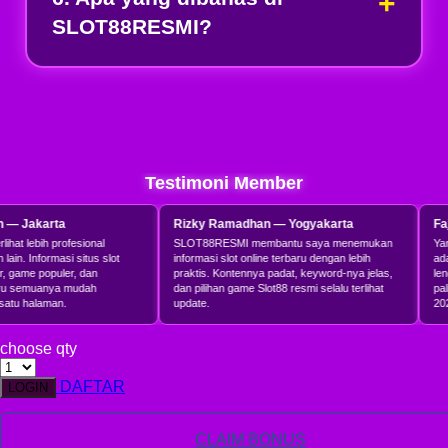
+
SLOT88RESMI?
Testimoni Member
Rizky Ramadhan — Yogyakarta
Fajar Hidayat —
ional
SLOT88RESMI membantu saya menemukan
Yang paling saya 
itus slot
informasi slot online terbaru dengan lebih
adalah tampilannya
 dan
praktis. Kontennya padat, keyword-nya jelas,
lengkap. Cocok untu
dah
dan pilihan game Slot88 resmi selalu terlihat
paling gacor serta g
update.
2026.
choose qty
DAFTAR
LOGIN
CLAIM BONUS