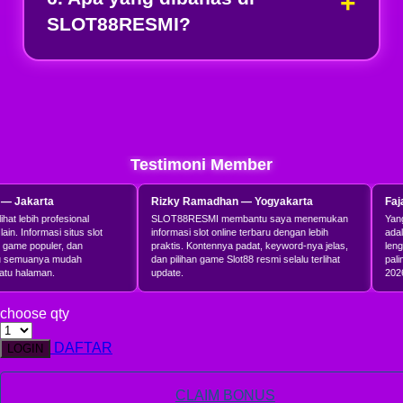
+
SLOT88RESMI?
Testimoni Member
Rizky Ramadhan — Yogyakarta
Fajar Hidayat — 
onal
SLOT88RESMI membantu saya menemukan
Yang paling saya s
us slot
informasi slot online terbaru dengan lebih
adalah tampilannya r
an
praktis. Kontennya padat, keyword-nya jelas,
lengkap. Cocok untuk
ah
dan pilihan game Slot88 resmi selalu terlihat
paling gacor serta ga
update.
2026.
choose qty
DAFTAR
LOGIN
CLAIM BONUS