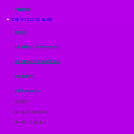
Hauck
matras
Havaianas
DAFTAR SLOT88RESMI
Hegen
botol
Hot Wheels
sterilizer & warmers
Hybrid
I
soothers & teethers
Inlacta DHA
celemek
Interlac
alat makan
Ivenet
cangkir
J
piring & mangkuk
Jack N Jill
sendok & garpu
Joie