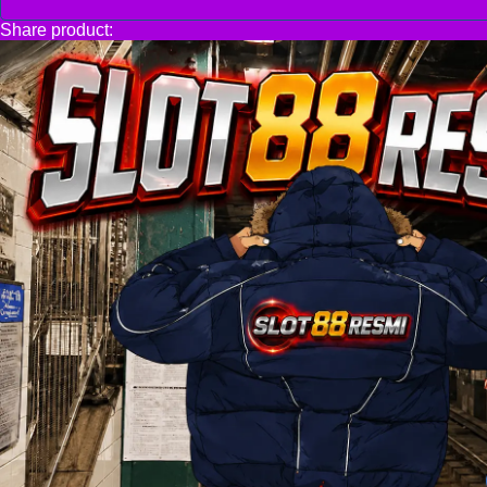
Share product: