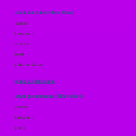
Bumkins
anak laki-laki (18bln-8thn)
C
atasan
Cetaphil
bawahan
Chicco
setelan
Childlife
jaket
Clevamama
pakaian dalam
Cocolatte
Cottonseeds
pakaian ibu hamil
Cozy N Safe
anak perempuan (18bln-8thn)
Crane
atasan
Cybex
bawahan
D
gaun
Dae Organics