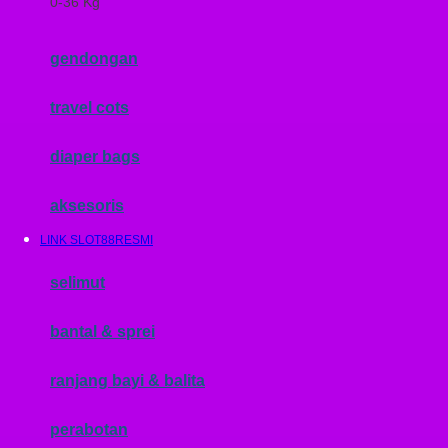
0-36 Kg
Fisher Price
Flipper
gendongan
Friends Of Sally
travel cots
G
Gb
diaper bags
Geko
aksesoris
Graco
LINK SLOT88RESMI
Gund
selimut
H
bantal & sprei
Habbie
Haenim
ranjang bayi & balita
Happy Horse
perabotan
Happy Tummy