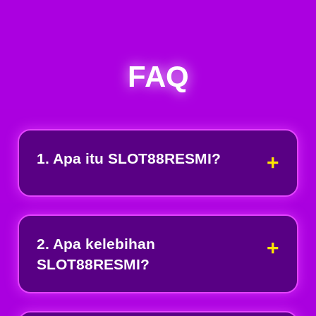
TY Toys
U
FAQ
V
Veja
Vitaflow
1. Apa itu SLOT88RESMI?
+
Vtech
W
Waterland
2. Apa kelebihan
+
Wellness
SLOT88RESMI?
X
Xootz