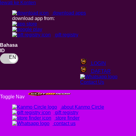
lewati ke Konten
download apps
download app from:
gift registry
Bahasa
ID
LOGIN
DAFTAR
Contact Us
Toggle Nav
about Kanmo Circle
gift registry
store finder
contact us