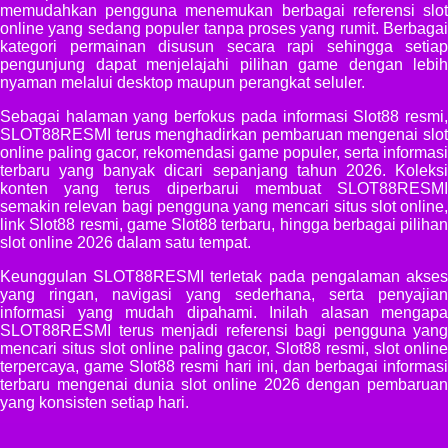
Starbooks
memudahkan pengguna menemukan berbagai referensi slot
online yang sedang populer tanpa proses yang rumit. Berbagai
Stick-O
kategori permainan disusun secara rapi sehingga setiap
pengunjung dapat menjelajahi pilihan game dengan lebih
Stokke
nyaman melalui desktop maupun perangkat seluler.
Sudocrem
Sebagai halaman yang berfokus pada informasi Slot88 resmi,
SLOT88RESMI terus menghadirkan pembaruan mengenai slot
Sumimo
online paling gacor, rekomendasi game populer, serta informasi
terbaru yang banyak dicari sepanjang tahun 2026. Koleksi
Sunnylife
konten yang terus diperbarui membuat SLOT88RESMI
semakin relevan bagi pengguna yang mencari situs slot online,
Sun-Staches
link Slot88 resmi, game Slot88 terbaru, hingga berbagai pilihan
slot online 2026 dalam satu tempat.
Swimava
Keunggulan SLOT88RESMI terletak pada pengalaman akses
T
yang ringan, navigasi yang sederhana, serta penyajian
informasi yang mudah dipahami. Inilah alasan mengapa
Tommee Tippee
SLOT88RESMI terus menjadi referensi bagi pengguna yang
mencari situs slot online paling gacor, Slot88 resmi, slot online
Trunki
terpercaya, game Slot88 resmi hari ini, dan berbagai informasi
terbaru mengenai dunia slot online 2026 dengan pembaruan
Tutti Bambini
yang konsisten setiap hari.
Twistshake