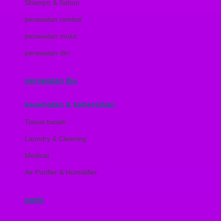
Shampo & Sabun
Love To Dream
perawatan rambut
M
perawatan mulut
Magformers
perawatan diri
Mama's Choice
perawatan ibu
Mamas&Papas
Mamaway
kesehatan & kebersihan
Maxi Cosi
Tissue basah
Megabloks
Laundry & Cleaning
Micro
Medical
MiDeer
Air Purifier & Humidifier
Mimi & Lula
potty
Mini Monkey
Moby