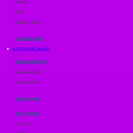
setelan
Docare
jaket
Doona
pakaian dalam
Down To Earth
Drew
pakaian tidur
Dr. Brown's
SLOT GACOR ONLINE
E
kereta dorong
ELC
bayi baru lahir
Ergobaby
usia 6 bulan+
Expert Care
koper anak
Ezyroller
kursi mobil
F
0-13 Kg
Felt So Sweet