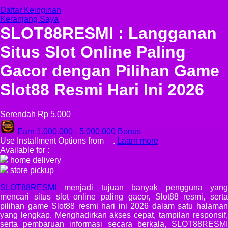
Daftar Keinginan
QV Baby
Keranjang Saya
SLOT88RESMI : Langganan
R
Situs Slot Online Paling
Real Shades
Gacor dengan Pilihan Game
Red Castle
Slot88 Resmi Hari Ini 2026
Ribbon Madness
S
Serendah
Rp 5.000
Sebamed
Earn
1.000.000
-
5.000.000
Bonus
Use Installment Options from
.
Laarn more
Silver Cross
Available for :
home delivery
Simply Idea
store pickup
Skip Hop
SLOT88RESMI
menjadi tujuan banyak pengguna yang
mencari situs slot online paling gacor, Slot88 resmi, serta
Spectra
pilihan game Slot88 resmi hari ini 2026 dalam satu halaman
yang lengkap. Menghadirkan akses cepat, tampilan responsif,
Squishmallows
serta pembaruan informasi secara berkala, SLOT88RESMI