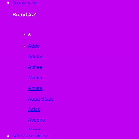
SLOT88RESMI
Brand A-Z
A
Addo
Adidas
Airfree
Alamii
Amara
Aqua Scale
Asics
Aveeno
Awan
SITUS SLOT ONLINE