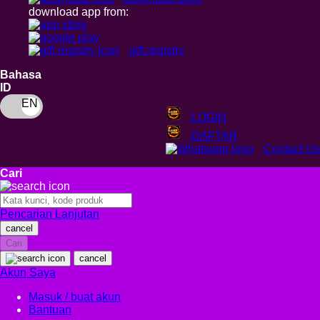
Oh Ma Grain
download app from:
Okiedog
gift registry
P
Bahasa
ID
Peachy
Phil & Ted's
LOGIN
DAFTAR
Philips Avent
Contact Us
Pigeon
Cari
Playgro
Poled Global
Pencarian Lanjutan
cancel
Ponycycle
Cari
Puma
cancel
Akun Saya
Pureats
Masuk / buat akun
Bantuan
Q