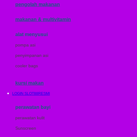
Joolz
pengolah makanan
Jujube
makanan & multivitamin
K
alat menyusui
Kiddycuts
pompa asi
Kumon
penyimpanan asi
L
cooler bags
Leapfrog
Leclerc
kursi makan
Lee Vierra
LOGIN SLOT88RESMI
Lillebaby
perawatan bayi
Little Bird Told Me
perawatan kulit
Little Miss Janis
Sunscreen
London Taxi