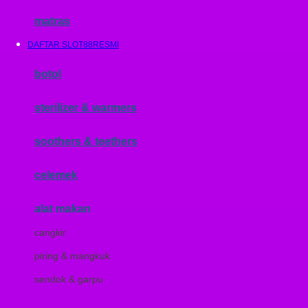
Hauck
matras
Havaianas
DAFTAR SLOT88RESMI
Hegen
botol
Hot Wheels
sterilizer & warmers
Hybrid
I
soothers & teethers
Inlacta DHA
celemek
Interlac
alat makan
Ivenet
cangkir
J
piring & mangkuk
Jack N Jill
sendok & garpu
Joie