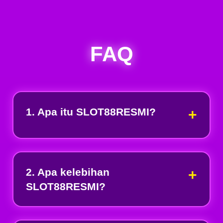
TY Toys
U
FAQ
V
Veja
Vitaflow
1. Apa itu SLOT88RESMI?
+
Vtech
W
Waterland
2. Apa kelebihan
+
Wellness
SLOT88RESMI?
X
Xootz