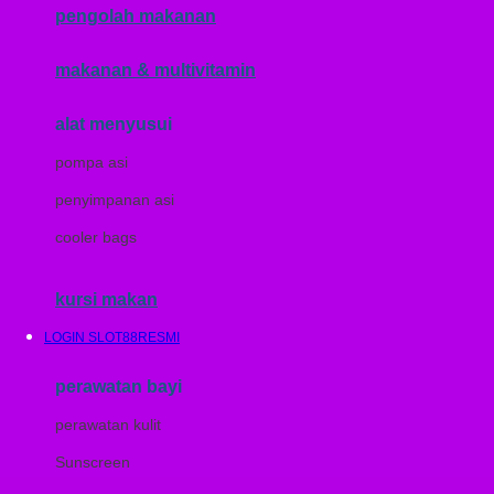
Joolz
pengolah makanan
Jujube
makanan & multivitamin
K
alat menyusui
Kiddycuts
pompa asi
Kumon
penyimpanan asi
L
cooler bags
Leapfrog
Leclerc
kursi makan
Lee Vierra
LOGIN SLOT88RESMI
Lillebaby
perawatan bayi
Little Bird Told Me
perawatan kulit
Little Miss Janis
Sunscreen
London Taxi