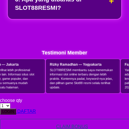
+
SLOT88RESMI?
Testimoni Member
Rizky Ramadhan — Yogyakarta
Fajar Hidayat —
ional
SLOT88RESMI membantu saya menemukan
Yang paling saya 
itus slot
informasi slot online terbaru dengan lebih
adalah tampilannya
 dan
praktis. Kontennya padat, keyword-nya jelas,
lengkap. Cocok untu
dah
dan pilihan game Slot88 resmi selalu terlihat
paling gacor serta 
update.
2026.
choose qty
DAFTAR
LOGIN
CLAIM BONUS