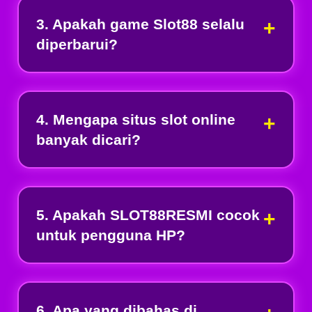
Y
3. Apakah game Slot88 selalu
+
diperbarui?
Yamatoya
Z
Zaxy
4. Mengapa situs slot online
+
Zoggs
banyak dicari?
0-9
4Moms
59S
5. Apakah SLOT88RESMI cocok
+
untuk pengguna HP?
6. Apa yang dibahas di