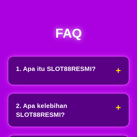
TY Toys
U
FAQ
V
Veja
Vitaflow
1. Apa itu SLOT88RESMI?
+
Vtech
W
Waterland
2. Apa kelebihan
+
Wellness
SLOT88RESMI?
X
Xootz