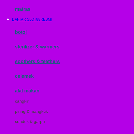
Hauck
matras
Havaianas
DAFTAR SLOT88RESMI
Hegen
botol
Hot Wheels
sterilizer & warmers
Hybrid
I
soothers & teethers
Inlacta DHA
celemek
Interlac
alat makan
Ivenet
cangkir
J
piring & mangkuk
Jack N Jill
sendok & garpu
Joie