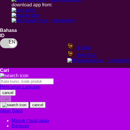
Oh Ma Grain
download app from:
Okiedog
gift registry
P
Bahasa
ID
Peachy
Phil & Ted's
LOGIN
DAFTAR
Philips Avent
Contact Us
Pigeon
Cari
Playgro
Poled Global
Pencarian Lanjutan
cancel
Ponycycle
Cari
Puma
cancel
Akun Saya
Pureats
Masuk / buat akun
Bantuan
Q