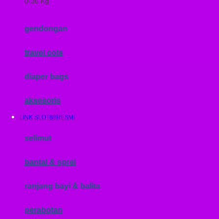
0-36 Kg
Fisher Price
Flipper
gendongan
Friends Of Sally
travel cots
G
Gb
diaper bags
Geko
aksesoris
Graco
LINK SLOT88RESMI
Gund
selimut
H
bantal & sprei
Habbie
Haenim
ranjang bayi & balita
Happy Horse
perabotan
Happy Tummy