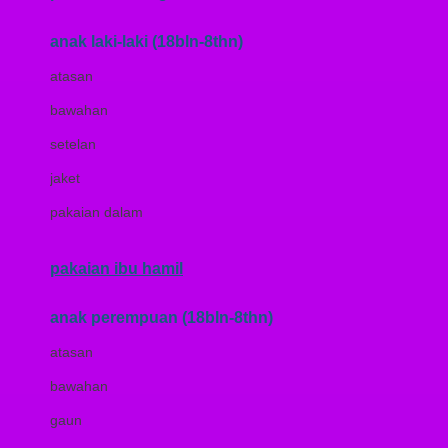
Bumkins
anak laki-laki (18bln-8thn)
C
atasan
Cetaphil
bawahan
Chicco
setelan
Childlife
jaket
Clevamama
pakaian dalam
Cocolatte
Cottonseeds
pakaian ibu hamil
Cozy N Safe
anak perempuan (18bln-8thn)
Crane
atasan
Cybex
bawahan
D
gaun
Dae Organics