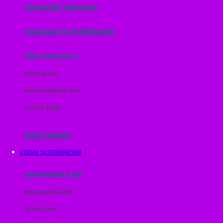
Joolz
pengolah makanan
Jujube
makanan & multivitamin
K
alat menyusui
Kiddycuts
pompa asi
Kumon
penyimpanan asi
L
cooler bags
Leapfrog
Leclerc
kursi makan
Lee Vierra
LOGIN SLOT88RESMI
Lillebaby
perawatan bayi
Little Bird Told Me
perawatan kulit
Little Miss Janis
Sunscreen
London Taxi