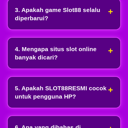
Y
3. Apakah game Slot88 selalu
+
diperbarui?
Yamatoya
Z
Zaxy
4. Mengapa situs slot online
+
Zoggs
banyak dicari?
0-9
4Moms
59S
5. Apakah SLOT88RESMI cocok
+
untuk pengguna HP?
6. Apa yang dibahas di