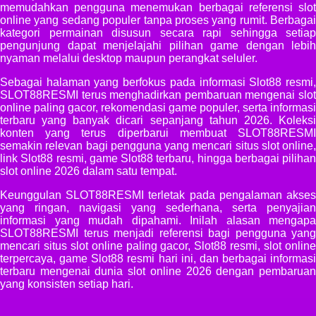
Starbooks
memudahkan pengguna menemukan berbagai referensi slot
online yang sedang populer tanpa proses yang rumit. Berbagai
Stick-O
kategori permainan disusun secara rapi sehingga setiap
pengunjung dapat menjelajahi pilihan game dengan lebih
Stokke
nyaman melalui desktop maupun perangkat seluler.
Sudocrem
Sebagai halaman yang berfokus pada informasi Slot88 resmi,
SLOT88RESMI terus menghadirkan pembaruan mengenai slot
Sumimo
online paling gacor, rekomendasi game populer, serta informasi
terbaru yang banyak dicari sepanjang tahun 2026. Koleksi
Sunnylife
konten yang terus diperbarui membuat SLOT88RESMI
semakin relevan bagi pengguna yang mencari situs slot online,
Sun-Staches
link Slot88 resmi, game Slot88 terbaru, hingga berbagai pilihan
slot online 2026 dalam satu tempat.
Swimava
Keunggulan SLOT88RESMI terletak pada pengalaman akses
T
yang ringan, navigasi yang sederhana, serta penyajian
informasi yang mudah dipahami. Inilah alasan mengapa
Tommee Tippee
SLOT88RESMI terus menjadi referensi bagi pengguna yang
mencari situs slot online paling gacor, Slot88 resmi, slot online
Trunki
terpercaya, game Slot88 resmi hari ini, dan berbagai informasi
terbaru mengenai dunia slot online 2026 dengan pembaruan
Tutti Bambini
yang konsisten setiap hari.
Twistshake