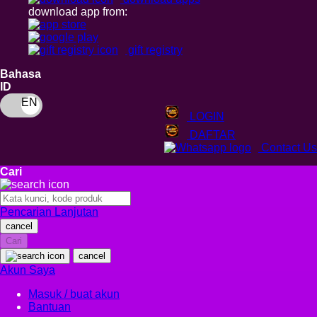
Oh Ma Grain
download app from:
Okiedog
gift registry
P
Bahasa
ID
Peachy
Phil & Ted's
LOGIN
DAFTAR
Philips Avent
Contact Us
Pigeon
Cari
Playgro
Poled Global
Pencarian Lanjutan
cancel
Ponycycle
Cari
Puma
cancel
Akun Saya
Pureats
Masuk / buat akun
Bantuan
Q