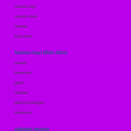
Bio Oil
sepatu bayi
Biolane
sepatu anak
Bite Fighters
sandal
Bizzi Growin
kaus kaki
Blackmores
fashion bayi (0bln-3thn)
Blooming Marvellous
atasan
Bonnels
bawahan
Bravado
gaun
Bruder
setelan
Brush Baby
jaket & kardigan
Buds Organics
aksesoris
Bugaboo
Buggygear
pakaian renang