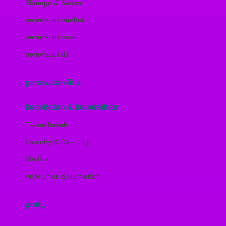
Shampo & Sabun
Love To Dream
perawatan rambut
M
perawatan mulut
Magformers
perawatan diri
Mama's Choice
perawatan ibu
Mamas&Papas
Mamaway
kesehatan & kebersihan
Maxi Cosi
Tissue basah
Megabloks
Laundry & Cleaning
Micro
Medical
MiDeer
Air Purifier & Humidifier
Mimi & Lula
potty
Mini Monkey
Moby