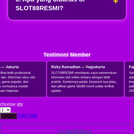
+
SLOT88RESMI?
Testimoni Member
Rizky Ramadhan — Yogyakarta
Fajar Hidayat —
ional
SLOT88RESMI membantu saya menemukan
Yang paling saya 
itus slot
informasi slot online terbaru dengan lebih
adalah tampilannya
 dan
praktis. Kontennya padat, keyword-nya jelas,
lengkap. Cocok untu
dah
dan pilihan game Slot88 resmi selalu terlihat
paling gacor serta g
update.
2026.
choose qty
DAFTAR
LOGIN
CLAIM BONUS