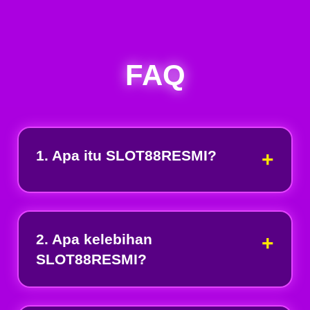
TY Toys
U
FAQ
V
Veja
Vitaflow
1. Apa itu SLOT88RESMI?
+
Vtech
W
Waterland
2. Apa kelebihan
+
Wellness
SLOT88RESMI?
X
Xootz