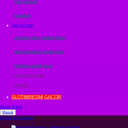
bak mandi
Momami
handuk
Mothercare
LINK SLOT88
Mustela
My Buddy Tag
ayunan dan walker bayi
My K
alas bermain anak bayi
N
mainan anak bayi
Naif
mothercare toys
Nike
elc toys
Nordic Natural
SLOT88RESMI GACOR
Nuby
Akun Saya
Nuna
Masuk
lewati ke Konten
O
download apps