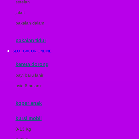
setelan
Docare
jaket
Doona
pakaian dalam
Down To Earth
Drew
pakaian tidur
Dr. Brown's
SLOT GACOR ONLINE
E
kereta dorong
ELC
bayi baru lahir
Ergobaby
usia 6 bulan+
Expert Care
koper anak
Ezyroller
kursi mobil
F
0-13 Kg
Felt So Sweet