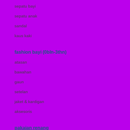
Bio Oil
sepatu bayi
Biolane
sepatu anak
Bite Fighters
sandal
Bizzi Growin
kaus kaki
Blackmores
fashion bayi (0bln-3thn)
Blooming Marvellous
atasan
Bonnels
bawahan
Bravado
gaun
Bruder
setelan
Brush Baby
jaket & kardigan
Buds Organics
aksesoris
Bugaboo
Buggygear
pakaian renang