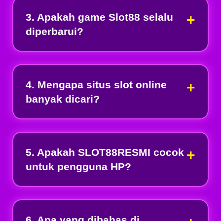
Y
3. Apakah game Slot88 selalu
+
diperbarui?
Yamatoya
Z
Zaxy
4. Mengapa situs slot online
+
Zoggs
banyak dicari?
0-9
4Moms
59S
5. Apakah SLOT88RESMI cocok
+
untuk pengguna HP?
6. Apa yang dibahas di