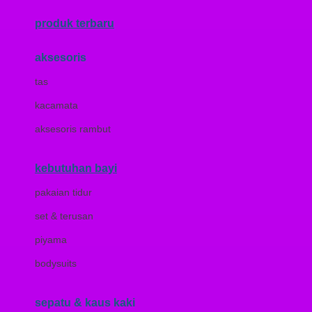
Azetabio
produk terbaru
B
aksesoris
Baabaasheepz
tas
Babiators
kacamata
Baby Dove
aksesoris rambut
Baby Jogger
Baby Rovega
kebutuhan bayi
Babybee
pakaian tidur
Banana Boat
set & terusan
Banz
piyama
Barbie
bodysuits
Beaba
Beauty Barn
sepatu & kaus kaki