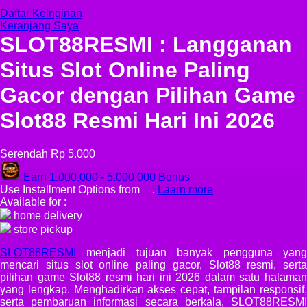
Daftar Keinginan
QV Baby
Keranjang Saya
SLOT88RESMI : Langganan
R
Situs Slot Online Paling
Real Shades
Gacor dengan Pilihan Game
Red Castle
Slot88 Resmi Hari Ini 2026
Ribbon Madness
S
Serendah
Rp 5.000
Sebamed
Earn
1.000.000
-
5.000.000
Bonus
Use Installment Options from
.
Laarn more
Silver Cross
Available for :
home delivery
Simply Idea
store pickup
Skip Hop
SLOT88RESMI
menjadi tujuan banyak pengguna yang
mencari situs slot online paling gacor, Slot88 resmi, serta
Spectra
pilihan game Slot88 resmi hari ini 2026 dalam satu halaman
yang lengkap. Menghadirkan akses cepat, tampilan responsif,
Squishmallows
serta pembaruan informasi secara berkala, SLOT88RESMI