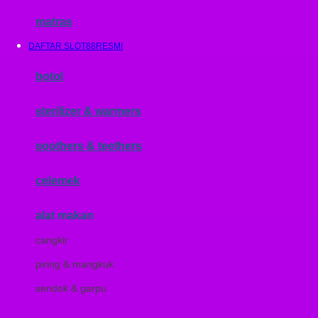
Hauck
matras
Havaianas
DAFTAR SLOT88RESMI
Hegen
botol
Hot Wheels
sterilizer & warmers
Hybrid
I
soothers & teethers
Inlacta DHA
celemek
Interlac
alat makan
Ivenet
cangkir
J
piring & mangkuk
Jack N Jill
sendok & garpu
Joie