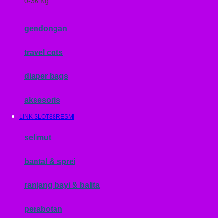
0-36 Kg
Fisher Price
Flipper
gendongan
Friends Of Sally
travel cots
G
Gb
diaper bags
Geko
aksesoris
Graco
LINK SLOT88RESMI
Gund
selimut
H
bantal & sprei
Habbie
Haenim
ranjang bayi & balita
Happy Horse
perabotan
Happy Tummy