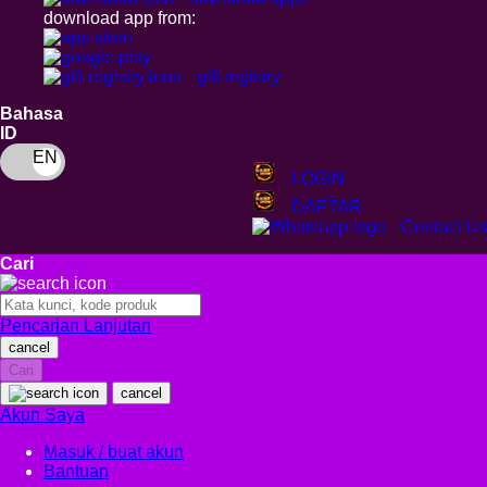
Oh Ma Grain
download app from:
Okiedog
gift registry
P
Bahasa
ID
Peachy
Phil & Ted's
LOGIN
DAFTAR
Philips Avent
Contact Us
Pigeon
Cari
Playgro
Poled Global
Pencarian Lanjutan
cancel
Ponycycle
Cari
Puma
cancel
Akun Saya
Pureats
Masuk / buat akun
Bantuan
Q