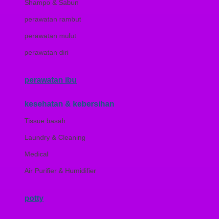
Shampo & Sabun
Love To Dream
perawatan rambut
M
perawatan mulut
Magformers
perawatan diri
Mama's Choice
perawatan ibu
Mamas&Papas
Mamaway
kesehatan & kebersihan
Maxi Cosi
Tissue basah
Megabloks
Laundry & Cleaning
Micro
Medical
MiDeer
Air Purifier & Humidifier
Mimi & Lula
potty
Mini Monkey
Moby