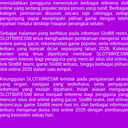
Starbooks
memudahkan pengguna menemukan berbagai referensi slot
online yang sedang populer tanpa proses yang rumit. Berbagai
Stick-O
kategori permainan disusun secara rapi sehingga setiap
pengunjung dapat menjelajahi pilihan game dengan lebih
Stokke
nyaman melalui desktop maupun perangkat seluler.
Sudocrem
Sebagai halaman yang berfokus pada informasi Slot88 resmi,
SLOT88RESMI terus menghadirkan pembaruan mengenai slot
Sumimo
online paling gacor, rekomendasi game populer, serta informasi
terbaru yang banyak dicari sepanjang tahun 2026. Koleksi
Sunnylife
konten yang terus diperbarui membuat SLOT88RESMI
semakin relevan bagi pengguna yang mencari situs slot online,
Sun-Staches
link Slot88 resmi, game Slot88 terbaru, hingga berbagai pilihan
slot online 2026 dalam satu tempat.
Swimava
Keunggulan SLOT88RESMI terletak pada pengalaman akses
T
yang ringan, navigasi yang sederhana, serta penyajian
informasi yang mudah dipahami. Inilah alasan mengapa
Tommee Tippee
SLOT88RESMI terus menjadi referensi bagi pengguna yang
mencari situs slot online paling gacor, Slot88 resmi, slot online
Trunki
terpercaya, game Slot88 resmi hari ini, dan berbagai informasi
terbaru mengenai dunia slot online 2026 dengan pembaruan
Tutti Bambini
yang konsisten setiap hari.
Twistshake