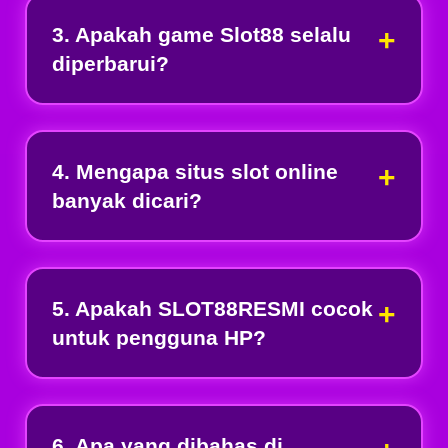
Y
3. Apakah game Slot88 selalu
+
diperbarui?
Yamatoya
Z
Zaxy
4. Mengapa situs slot online
+
Zoggs
banyak dicari?
0-9
4Moms
59S
5. Apakah SLOT88RESMI cocok
+
untuk pengguna HP?
6. Apa yang dibahas di