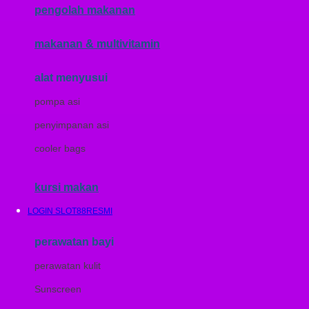
Joolz
pengolah makanan
Jujube
makanan & multivitamin
K
alat menyusui
Kiddycuts
pompa asi
Kumon
penyimpanan asi
L
cooler bags
Leapfrog
Leclerc
kursi makan
Lee Vierra
LOGIN SLOT88RESMI
Lillebaby
perawatan bayi
Little Bird Told Me
perawatan kulit
Little Miss Janis
Sunscreen
London Taxi