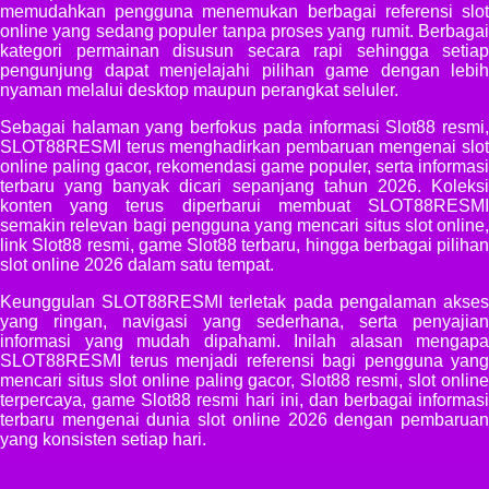
Starbooks
memudahkan pengguna menemukan berbagai referensi slot
online yang sedang populer tanpa proses yang rumit. Berbagai
Stick-O
kategori permainan disusun secara rapi sehingga setiap
pengunjung dapat menjelajahi pilihan game dengan lebih
Stokke
nyaman melalui desktop maupun perangkat seluler.
Sudocrem
Sebagai halaman yang berfokus pada informasi Slot88 resmi,
SLOT88RESMI terus menghadirkan pembaruan mengenai slot
Sumimo
online paling gacor, rekomendasi game populer, serta informasi
terbaru yang banyak dicari sepanjang tahun 2026. Koleksi
Sunnylife
konten yang terus diperbarui membuat SLOT88RESMI
semakin relevan bagi pengguna yang mencari situs slot online,
Sun-Staches
link Slot88 resmi, game Slot88 terbaru, hingga berbagai pilihan
slot online 2026 dalam satu tempat.
Swimava
Keunggulan SLOT88RESMI terletak pada pengalaman akses
T
yang ringan, navigasi yang sederhana, serta penyajian
informasi yang mudah dipahami. Inilah alasan mengapa
Tommee Tippee
SLOT88RESMI terus menjadi referensi bagi pengguna yang
mencari situs slot online paling gacor, Slot88 resmi, slot online
Trunki
terpercaya, game Slot88 resmi hari ini, dan berbagai informasi
terbaru mengenai dunia slot online 2026 dengan pembaruan
Tutti Bambini
yang konsisten setiap hari.
Twistshake