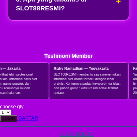
+
SLOT88RESMI?
Testimoni Member
Rizky Ramadhan — Yogyakarta
Fajar Hidayat 
sional
SLOT88RESMI membantu saya menemukan
Yang paling saya
situs slot
informasi slot online terbaru dengan lebih
adalah tampilanny
, dan
praktis. Kontennya padat, keyword-nya jelas,
lengkap. Cocok unt
udah
dan pilihan game Slot88 resmi selalu terlihat
paling gacor serta
update.
2026.
choose qty
DAFTAR
LOGIN
CLAIM BONUS