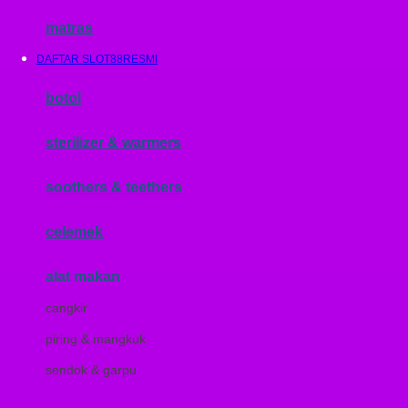
Hauck
matras
Havaianas
DAFTAR SLOT88RESMI
Hegen
botol
Hot Wheels
sterilizer & warmers
Hybrid
I
soothers & teethers
Inlacta DHA
celemek
Interlac
alat makan
Ivenet
cangkir
J
piring & mangkuk
Jack N Jill
sendok & garpu
Joie