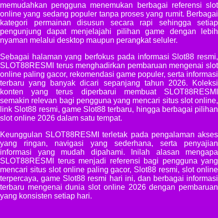
Starbooks
memudahkan pengguna menemukan berbagai referensi slot
online yang sedang populer tanpa proses yang rumit. Berbagai
Stick-O
kategori permainan disusun secara rapi sehingga setiap
pengunjung dapat menjelajahi pilihan game dengan lebih
Stokke
nyaman melalui desktop maupun perangkat seluler.
Sudocrem
Sebagai halaman yang berfokus pada informasi Slot88 resmi,
SLOT88RESMI terus menghadirkan pembaruan mengenai slot
Sumimo
online paling gacor, rekomendasi game populer, serta informasi
terbaru yang banyak dicari sepanjang tahun 2026. Koleksi
Sunnylife
konten yang terus diperbarui membuat SLOT88RESMI
semakin relevan bagi pengguna yang mencari situs slot online,
Sun-Staches
link Slot88 resmi, game Slot88 terbaru, hingga berbagai pilihan
slot online 2026 dalam satu tempat.
Swimava
Keunggulan SLOT88RESMI terletak pada pengalaman akses
T
yang ringan, navigasi yang sederhana, serta penyajian
informasi yang mudah dipahami. Inilah alasan mengapa
Tommee Tippee
SLOT88RESMI terus menjadi referensi bagi pengguna yang
mencari situs slot online paling gacor, Slot88 resmi, slot online
Trunki
terpercaya, game Slot88 resmi hari ini, dan berbagai informasi
terbaru mengenai dunia slot online 2026 dengan pembaruan
Tutti Bambini
yang konsisten setiap hari.
Twistshake