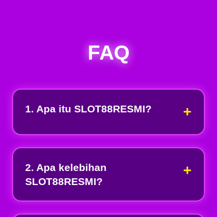
TY Toys
U
FAQ
V
Veja
Vitaflow
1. Apa itu SLOT88RESMI?
+
Vtech
W
Waterland
2. Apa kelebihan
+
Wellness
SLOT88RESMI?
X
Xootz