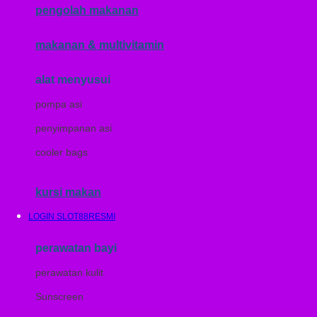
Joolz
pengolah makanan
Jujube
makanan & multivitamin
K
alat menyusui
Kiddycuts
pompa asi
Kumon
penyimpanan asi
L
cooler bags
Leapfrog
Leclerc
kursi makan
Lee Vierra
LOGIN SLOT88RESMI
Lillebaby
perawatan bayi
Little Bird Told Me
perawatan kulit
Little Miss Janis
Sunscreen
London Taxi