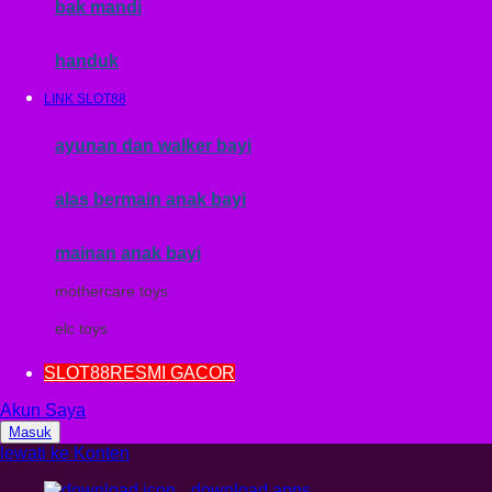
bak mandi
Momami
handuk
Mothercare
LINK SLOT88
Mustela
My Buddy Tag
ayunan dan walker bayi
My K
alas bermain anak bayi
N
mainan anak bayi
Naif
mothercare toys
Nike
elc toys
Nordic Natural
SLOT88RESMI GACOR
Nuby
Akun Saya
Nuna
Masuk
lewati ke Konten
O
download apps