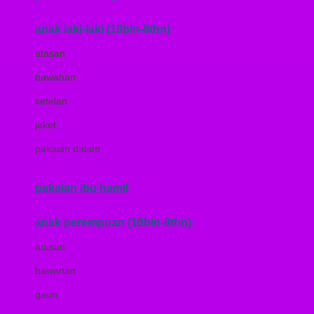
Bumkins
anak laki-laki (18bln-8thn)
C
atasan
Cetaphil
bawahan
Chicco
setelan
Childlife
jaket
Clevamama
pakaian dalam
Cocolatte
Cottonseeds
pakaian ibu hamil
Cozy N Safe
anak perempuan (18bln-8thn)
Crane
atasan
Cybex
bawahan
D
gaun
Dae Organics