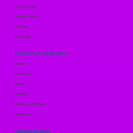
Bio Oil
sepatu bayi
Biolane
sepatu anak
Bite Fighters
sandal
Bizzi Growin
kaus kaki
Blackmores
fashion bayi (0bln-3thn)
Blooming Marvellous
atasan
Bonnels
bawahan
Bravado
gaun
Bruder
setelan
Brush Baby
jaket & kardigan
Buds Organics
aksesoris
Bugaboo
Buggygear
pakaian renang