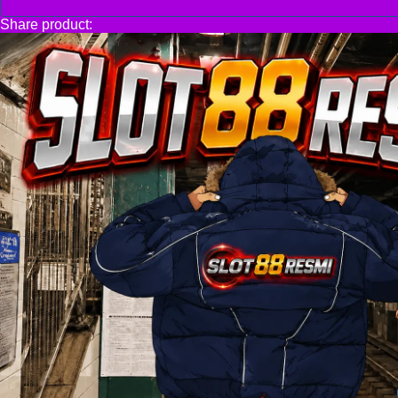
Share product: