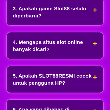
Y
3. Apakah game Slot88 selalu
+
diperbarui?
Yamatoya
Z
Zaxy
4. Mengapa situs slot online
+
Zoggs
banyak dicari?
0-9
4Moms
59S
5. Apakah SLOT88RESMI cocok
+
untuk pengguna HP?
6. Apa yang dibahas di