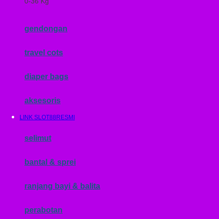
0-36 Kg
Fisher Price
Flipper
gendongan
Friends Of Sally
travel cots
G
Gb
diaper bags
Geko
aksesoris
Graco
LINK SLOT88RESMI
Gund
selimut
H
bantal & sprei
Habbie
Haenim
ranjang bayi & balita
Happy Horse
perabotan
Happy Tummy