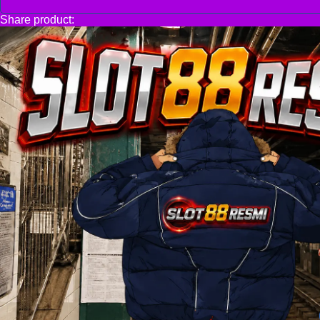
Share product: