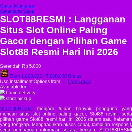
Daftar Keinginan
QV Baby
Keranjang Saya
SLOT88RESMI : Langganan
R
Situs Slot Online Paling
Real Shades
Gacor dengan Pilihan Game
Red Castle
Slot88 Resmi Hari Ini 2026
Ribbon Madness
S
Serendah
Rp 5.000
Sebamed
Earn
1.000.000
-
5.000.000
Bonus
Use Installment Options from
.
Laarn more
Silver Cross
Available for :
home delivery
Simply Idea
store pickup
Skip Hop
SLOT88RESMI
menjadi tujuan banyak pengguna yang
mencari situs slot online paling gacor, Slot88 resmi, serta
Spectra
pilihan game Slot88 resmi hari ini 2026 dalam satu halaman
yang lengkap. Menghadirkan akses cepat, tampilan responsif,
Squishmallows
serta pembaruan informasi secara berkala, SLOT88RESMI