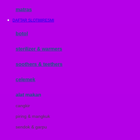
Hauck
matras
Havaianas
DAFTAR SLOT88RESMI
Hegen
botol
Hot Wheels
sterilizer & warmers
Hybrid
I
soothers & teethers
Inlacta DHA
celemek
Interlac
alat makan
Ivenet
cangkir
J
piring & mangkuk
Jack N Jill
sendok & garpu
Joie