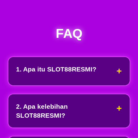
TY Toys
U
FAQ
V
Veja
Vitaflow
1. Apa itu SLOT88RESMI?
+
Vtech
W
Waterland
2. Apa kelebihan
+
Wellness
SLOT88RESMI?
X
Xootz