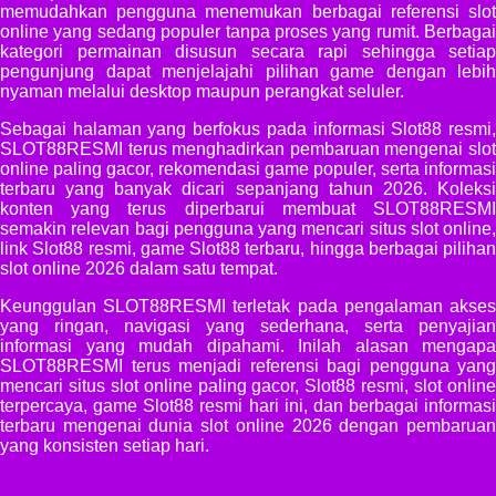
Starbooks
memudahkan pengguna menemukan berbagai referensi slot
online yang sedang populer tanpa proses yang rumit. Berbagai
Stick-O
kategori permainan disusun secara rapi sehingga setiap
pengunjung dapat menjelajahi pilihan game dengan lebih
Stokke
nyaman melalui desktop maupun perangkat seluler.
Sudocrem
Sebagai halaman yang berfokus pada informasi Slot88 resmi,
SLOT88RESMI terus menghadirkan pembaruan mengenai slot
Sumimo
online paling gacor, rekomendasi game populer, serta informasi
terbaru yang banyak dicari sepanjang tahun 2026. Koleksi
Sunnylife
konten yang terus diperbarui membuat SLOT88RESMI
semakin relevan bagi pengguna yang mencari situs slot online,
Sun-Staches
link Slot88 resmi, game Slot88 terbaru, hingga berbagai pilihan
slot online 2026 dalam satu tempat.
Swimava
Keunggulan SLOT88RESMI terletak pada pengalaman akses
T
yang ringan, navigasi yang sederhana, serta penyajian
informasi yang mudah dipahami. Inilah alasan mengapa
Tommee Tippee
SLOT88RESMI terus menjadi referensi bagi pengguna yang
mencari situs slot online paling gacor, Slot88 resmi, slot online
Trunki
terpercaya, game Slot88 resmi hari ini, dan berbagai informasi
terbaru mengenai dunia slot online 2026 dengan pembaruan
Tutti Bambini
yang konsisten setiap hari.
Twistshake