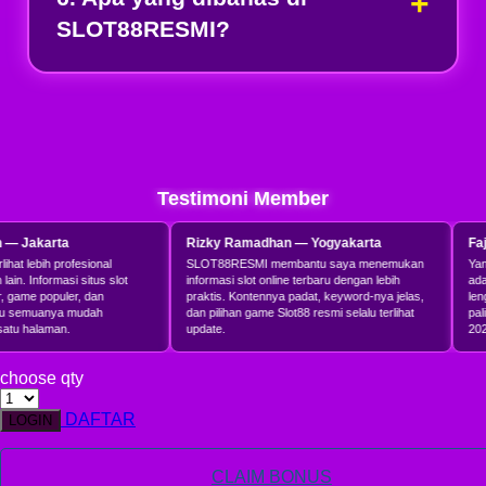
+
SLOT88RESMI?
Testimoni Member
Rizky Ramadhan — Yogyakarta
Fajar Hidayat — M
nal
SLOT88RESMI membantu saya menemukan
Yang paling saya su
s slot
informasi slot online terbaru dengan lebih
adalah tampilannya re
n
praktis. Kontennya padat, keyword-nya jelas,
lengkap. Cocok untuk m
h
dan pilihan game Slot88 resmi selalu terlihat
paling gacor serta gam
update.
2026.
choose qty
DAFTAR
LOGIN
CLAIM BONUS