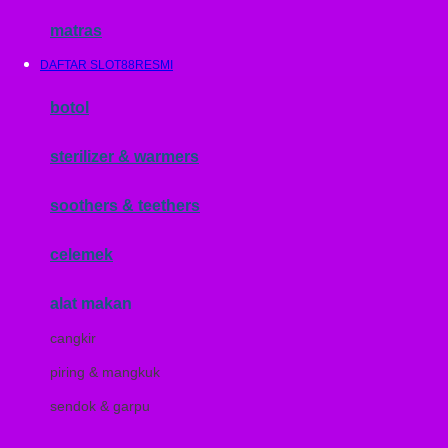
Hauck
matras
Havaianas
DAFTAR SLOT88RESMI
Hegen
botol
Hot Wheels
sterilizer & warmers
Hybrid
I
soothers & teethers
Inlacta DHA
celemek
Interlac
alat makan
Ivenet
cangkir
J
piring & mangkuk
Jack N Jill
sendok & garpu
Joie