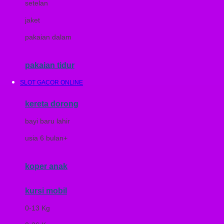
setelan
Docare
jaket
Doona
pakaian dalam
Down To Earth
Drew
pakaian tidur
Dr. Brown's
SLOT GACOR ONLINE
E
kereta dorong
ELC
bayi baru lahir
Ergobaby
usia 6 bulan+
Expert Care
koper anak
Ezyroller
kursi mobil
F
0-13 Kg
Felt So Sweet