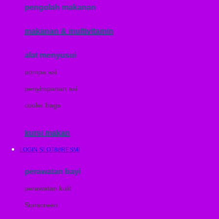
Joolz
pengolah makanan
Jujube
makanan & multivitamin
K
alat menyusui
Kiddycuts
pompa asi
Kumon
penyimpanan asi
L
cooler bags
Leapfrog
Leclerc
kursi makan
Lee Vierra
LOGIN SLOT88RESMI
Lillebaby
perawatan bayi
Little Bird Told Me
perawatan kulit
Little Miss Janis
Sunscreen
London Taxi