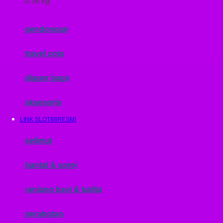
0-36 Kg
Fisher Price
Flipper
gendongan
Friends Of Sally
travel cots
G
Gb
diaper bags
Geko
aksesoris
Graco
LINK SLOT88RESMI
Gund
selimut
H
bantal & sprei
Habbie
Haenim
ranjang bayi & balita
Happy Horse
perabotan
Happy Tummy