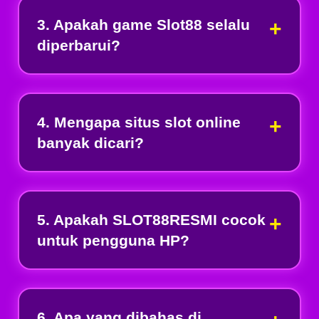
Y
3. Apakah game Slot88 selalu
+
diperbarui?
Yamatoya
Z
Zaxy
4. Mengapa situs slot online
+
Zoggs
banyak dicari?
0-9
4Moms
59S
5. Apakah SLOT88RESMI cocok
+
untuk pengguna HP?
6. Apa yang dibahas di