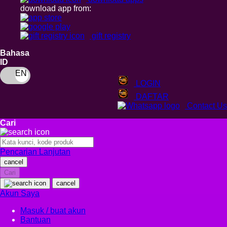
Oh Ma Grain
download app from:
Okiedog
gift registry
P
Bahasa
ID
Peachy
Phil & Ted's
LOGIN
DAFTAR
Philips Avent
Contact Us
Pigeon
Cari
Playgro
Poled Global
Pencarian Lanjutan
cancel
Ponycycle
Cari
Puma
cancel
Akun Saya
Pureats
Masuk / buat akun
Bantuan
Q