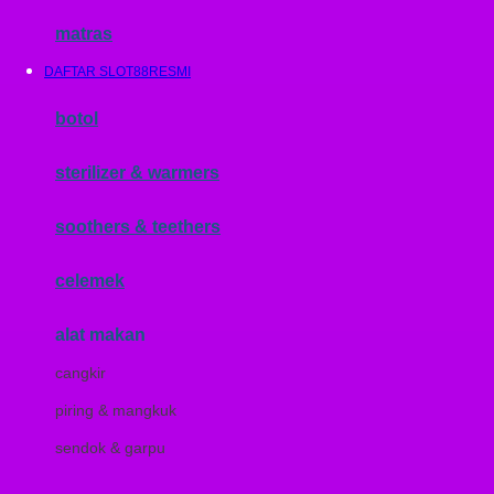
Hauck
matras
Havaianas
DAFTAR SLOT88RESMI
Hegen
botol
Hot Wheels
sterilizer & warmers
Hybrid
I
soothers & teethers
Inlacta DHA
celemek
Interlac
alat makan
Ivenet
cangkir
J
piring & mangkuk
Jack N Jill
sendok & garpu
Joie