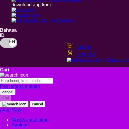
Oh Ma Grain
download app from:
Okiedog
gift registry
P
Bahasa
ID
Peachy
Phil & Ted's
LOGIN
DAFTAR
Philips Avent
Contact Us
Pigeon
Cari
Playgro
Poled Global
Pencarian Lanjutan
cancel
Ponycycle
Cari
Puma
cancel
Akun Saya
Pureats
Masuk / buat akun
Bantuan
Q