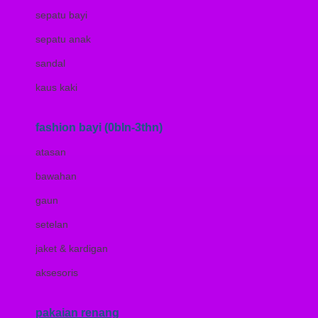
Bio Oil
sepatu bayi
Biolane
sepatu anak
Bite Fighters
sandal
Bizzi Growin
kaus kaki
Blackmores
fashion bayi (0bln-3thn)
Blooming Marvellous
atasan
Bonnels
bawahan
Bravado
gaun
Bruder
setelan
Brush Baby
jaket & kardigan
Buds Organics
aksesoris
Bugaboo
Buggygear
pakaian renang