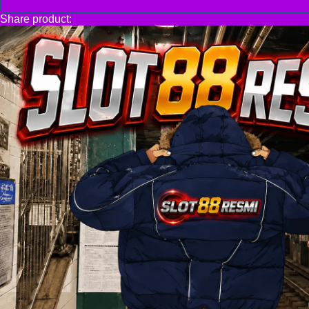
Share product: