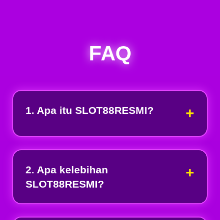
TY Toys
U
FAQ
V
Veja
Vitaflow
1. Apa itu SLOT88RESMI?
+
Vtech
W
Waterland
2. Apa kelebihan
+
Wellness
SLOT88RESMI?
X
Xootz