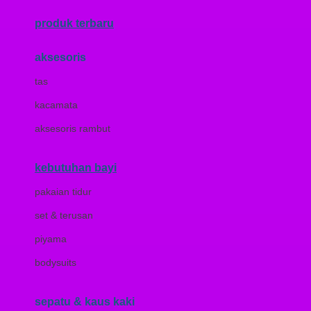
Azetabio
produk terbaru
B
aksesoris
Baabaasheepz
tas
Babiators
kacamata
Baby Dove
aksesoris rambut
Baby Jogger
Baby Rovega
kebutuhan bayi
Babybee
pakaian tidur
Banana Boat
set & terusan
Banz
piyama
Barbie
bodysuits
Beaba
Beauty Barn
sepatu & kaus kaki