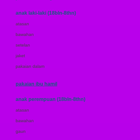
Bumkins
anak laki-laki (18bln-8thn)
C
atasan
Cetaphil
bawahan
Chicco
setelan
Childlife
jaket
Clevamama
pakaian dalam
Cocolatte
Cottonseeds
pakaian ibu hamil
Cozy N Safe
anak perempuan (18bln-8thn)
Crane
atasan
Cybex
bawahan
D
gaun
Dae Organics