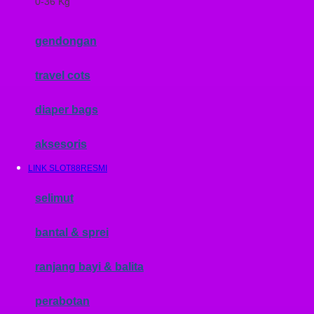
0-36 Kg
Fisher Price
Flipper
gendongan
Friends Of Sally
travel cots
G
Gb
diaper bags
Geko
aksesoris
Graco
LINK SLOT88RESMI
Gund
selimut
H
bantal & sprei
Habbie
Haenim
ranjang bayi & balita
Happy Horse
perabotan
Happy Tummy