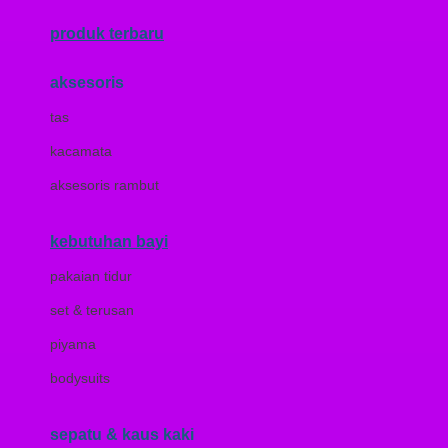
Azetabio
produk terbaru
B
aksesoris
Baabaasheepz
tas
Babiators
kacamata
Baby Dove
aksesoris rambut
Baby Jogger
Baby Rovega
kebutuhan bayi
Babybee
pakaian tidur
Banana Boat
set & terusan
Banz
piyama
Barbie
bodysuits
Beaba
Beauty Barn
sepatu & kaus kaki