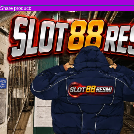
Share product: