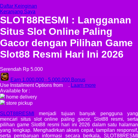
Daftar Keinginan
QV Baby
Keranjang Saya
SLOT88RESMI : Langganan
R
Situs Slot Online Paling
Real Shades
Gacor dengan Pilihan Game
Red Castle
Slot88 Resmi Hari Ini 2026
Ribbon Madness
S
Serendah
Rp 5.000
Sebamed
Earn
1.000.000
-
5.000.000
Bonus
Use Installment Options from
.
Laarn more
Silver Cross
Available for :
home delivery
Simply Idea
store pickup
Skip Hop
SLOT88RESMI
menjadi tujuan banyak pengguna yang
mencari situs slot online paling gacor, Slot88 resmi, serta
Spectra
pilihan game Slot88 resmi hari ini 2026 dalam satu halaman
yang lengkap. Menghadirkan akses cepat, tampilan responsif,
Squishmallows
serta pembaruan informasi secara berkala, SLOT88RESMI