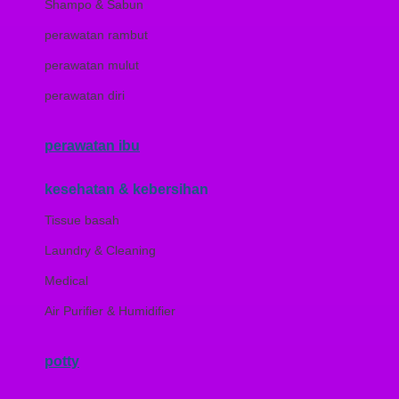
Shampo & Sabun
Love To Dream
perawatan rambut
M
perawatan mulut
Magformers
perawatan diri
Mama's Choice
perawatan ibu
Mamas&Papas
Mamaway
kesehatan & kebersihan
Maxi Cosi
Tissue basah
Megabloks
Laundry & Cleaning
Micro
Medical
MiDeer
Air Purifier & Humidifier
Mimi & Lula
potty
Mini Monkey
Moby