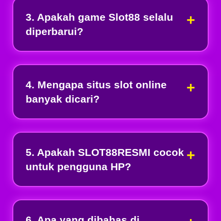
Y
3. Apakah game Slot88 selalu
+
diperbarui?
Yamatoya
Z
Zaxy
4. Mengapa situs slot online
+
Zoggs
banyak dicari?
0-9
4Moms
59S
5. Apakah SLOT88RESMI cocok
+
untuk pengguna HP?
6. Apa yang dibahas di