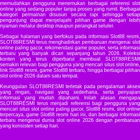
Starbooks
memudahkan pengguna menemukan berbagai referensi slot
online yang sedang populer tanpa proses yang rumit. Berbagai
Stick-O
kategori permainan disusun secara rapi sehingga setiap
pengunjung dapat menjelajahi pilihan game dengan lebih
Stokke
nyaman melalui desktop maupun perangkat seluler.
Sudocrem
Sebagai halaman yang berfokus pada informasi Slot88 resmi,
SLOT88RESMI terus menghadirkan pembaruan mengenai slot
Sumimo
online paling gacor, rekomendasi game populer, serta informasi
terbaru yang banyak dicari sepanjang tahun 2026. Koleksi
Sunnylife
konten yang terus diperbarui membuat SLOT88RESMI
semakin relevan bagi pengguna yang mencari situs slot online,
Sun-Staches
link Slot88 resmi, game Slot88 terbaru, hingga berbagai pilihan
slot online 2026 dalam satu tempat.
Swimava
Keunggulan SLOT88RESMI terletak pada pengalaman akses
T
yang ringan, navigasi yang sederhana, serta penyajian
informasi yang mudah dipahami. Inilah alasan mengapa
Tommee Tippee
SLOT88RESMI terus menjadi referensi bagi pengguna yang
mencari situs slot online paling gacor, Slot88 resmi, slot online
Trunki
terpercaya, game Slot88 resmi hari ini, dan berbagai informasi
terbaru mengenai dunia slot online 2026 dengan pembaruan
Tutti Bambini
yang konsisten setiap hari.
Twistshake