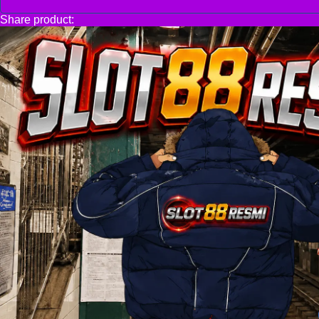
Share product: