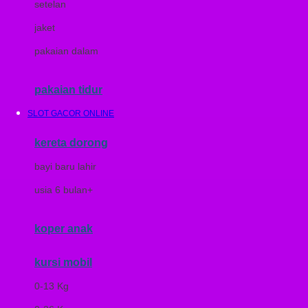
setelan
Docare
jaket
Doona
pakaian dalam
Down To Earth
Drew
pakaian tidur
Dr. Brown's
SLOT GACOR ONLINE
E
kereta dorong
ELC
bayi baru lahir
Ergobaby
usia 6 bulan+
Expert Care
koper anak
Ezyroller
kursi mobil
F
0-13 Kg
Felt So Sweet