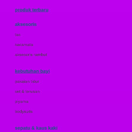
Azetabio
produk terbaru
B
aksesoris
Baabaasheepz
tas
Babiators
kacamata
Baby Dove
aksesoris rambut
Baby Jogger
Baby Rovega
kebutuhan bayi
Babybee
pakaian tidur
Banana Boat
set & terusan
Banz
piyama
Barbie
bodysuits
Beaba
Beauty Barn
sepatu & kaus kaki