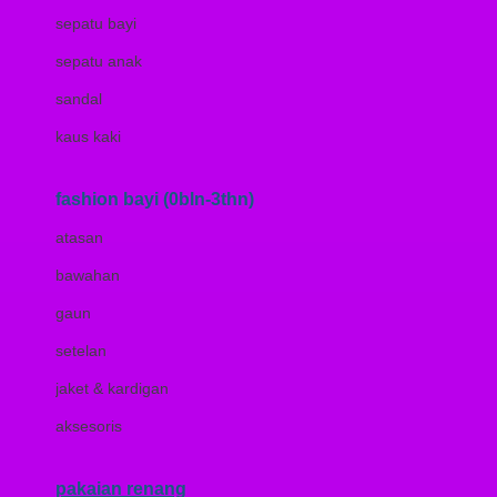
Bio Oil
sepatu bayi
Biolane
sepatu anak
Bite Fighters
sandal
Bizzi Growin
kaus kaki
Blackmores
fashion bayi (0bln-3thn)
Blooming Marvellous
atasan
Bonnels
bawahan
Bravado
gaun
Bruder
setelan
Brush Baby
jaket & kardigan
Buds Organics
aksesoris
Bugaboo
Buggygear
pakaian renang