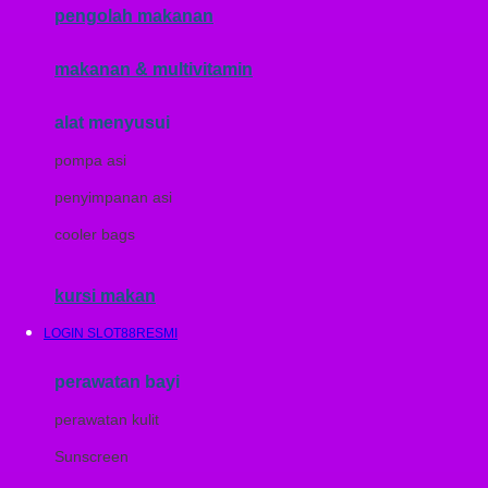
Joolz
pengolah makanan
Jujube
makanan & multivitamin
K
alat menyusui
Kiddycuts
pompa asi
Kumon
penyimpanan asi
L
cooler bags
Leapfrog
Leclerc
kursi makan
Lee Vierra
LOGIN SLOT88RESMI
Lillebaby
perawatan bayi
Little Bird Told Me
perawatan kulit
Little Miss Janis
Sunscreen
London Taxi