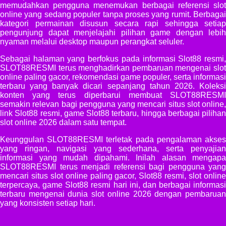
Starbooks
memudahkan pengguna menemukan berbagai referensi slot
online yang sedang populer tanpa proses yang rumit. Berbagai
Stick-O
kategori permainan disusun secara rapi sehingga setiap
pengunjung dapat menjelajahi pilihan game dengan lebih
Stokke
nyaman melalui desktop maupun perangkat seluler.
Sudocrem
Sebagai halaman yang berfokus pada informasi Slot88 resmi,
SLOT88RESMI terus menghadirkan pembaruan mengenai slot
Sumimo
online paling gacor, rekomendasi game populer, serta informasi
terbaru yang banyak dicari sepanjang tahun 2026. Koleksi
Sunnylife
konten yang terus diperbarui membuat SLOT88RESMI
semakin relevan bagi pengguna yang mencari situs slot online,
Sun-Staches
link Slot88 resmi, game Slot88 terbaru, hingga berbagai pilihan
slot online 2026 dalam satu tempat.
Swimava
Keunggulan SLOT88RESMI terletak pada pengalaman akses
T
yang ringan, navigasi yang sederhana, serta penyajian
informasi yang mudah dipahami. Inilah alasan mengapa
Tommee Tippee
SLOT88RESMI terus menjadi referensi bagi pengguna yang
mencari situs slot online paling gacor, Slot88 resmi, slot online
Trunki
terpercaya, game Slot88 resmi hari ini, dan berbagai informasi
terbaru mengenai dunia slot online 2026 dengan pembaruan
Tutti Bambini
yang konsisten setiap hari.
Twistshake