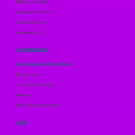
Shampo & Sabun
Love To Dream
perawatan rambut
M
perawatan mulut
Magformers
perawatan diri
Mama's Choice
perawatan ibu
Mamas&Papas
Mamaway
kesehatan & kebersihan
Maxi Cosi
Tissue basah
Megabloks
Laundry & Cleaning
Micro
Medical
MiDeer
Air Purifier & Humidifier
Mimi & Lula
potty
Mini Monkey
Moby