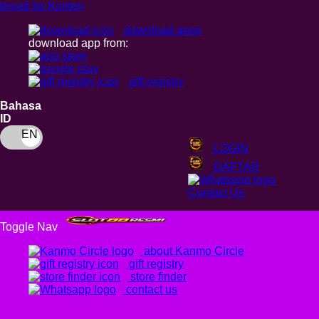
lewati ke Konten
download apps
download app from:
gift registry
Bahasa
ID
LOGIN
DAFTAR
Contact Us
Toggle Nav
about Kanmo Circle
gift registry
store finder
contact us