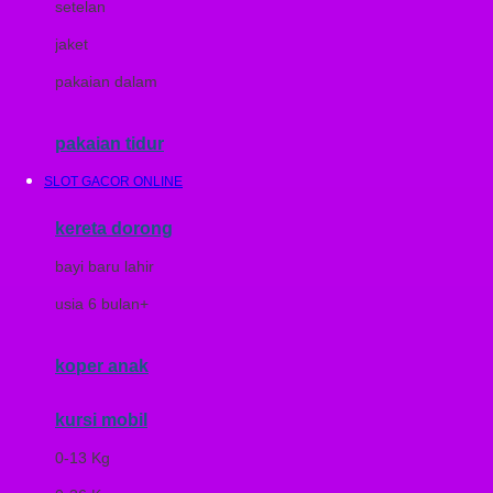
setelan
Docare
jaket
Doona
pakaian dalam
Down To Earth
Drew
pakaian tidur
Dr. Brown's
SLOT GACOR ONLINE
E
kereta dorong
ELC
bayi baru lahir
Ergobaby
usia 6 bulan+
Expert Care
koper anak
Ezyroller
kursi mobil
F
0-13 Kg
Felt So Sweet