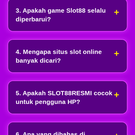
Y
3. Apakah game Slot88 selalu
+
diperbarui?
Yamatoya
Z
Zaxy
4. Mengapa situs slot online
+
Zoggs
banyak dicari?
0-9
4Moms
59S
5. Apakah SLOT88RESMI cocok
+
untuk pengguna HP?
6. Apa yang dibahas di