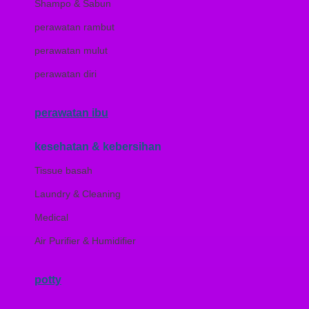
Shampo & Sabun
Love To Dream
perawatan rambut
M
perawatan mulut
Magformers
perawatan diri
Mama's Choice
perawatan ibu
Mamas&Papas
Mamaway
kesehatan & kebersihan
Maxi Cosi
Tissue basah
Megabloks
Laundry & Cleaning
Micro
Medical
MiDeer
Air Purifier & Humidifier
Mimi & Lula
potty
Mini Monkey
Moby