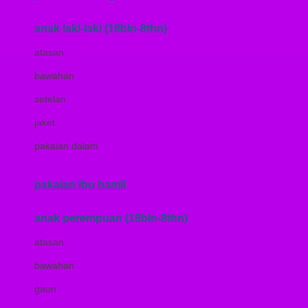
Bumkins
anak laki-laki (18bln-8thn)
C
atasan
Cetaphil
bawahan
Chicco
setelan
Childlife
jaket
Clevamama
pakaian dalam
Cocolatte
Cottonseeds
pakaian ibu hamil
Cozy N Safe
anak perempuan (18bln-8thn)
Crane
atasan
Cybex
bawahan
D
gaun
Dae Organics