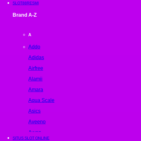
SLOT88RESMI
Brand A-Z
A
Addo
Adidas
Airfree
Alamii
Amara
Aqua Scale
Asics
Aveeno
Awan
SITUS SLOT ONLINE