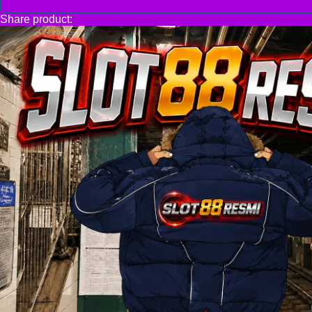
Share product: