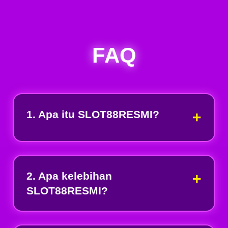
TY Toys
U
FAQ
V
Veja
Vitaflow
1. Apa itu SLOT88RESMI?
+
Vtech
W
Waterland
2. Apa kelebihan
+
Wellness
SLOT88RESMI?
X
Xootz