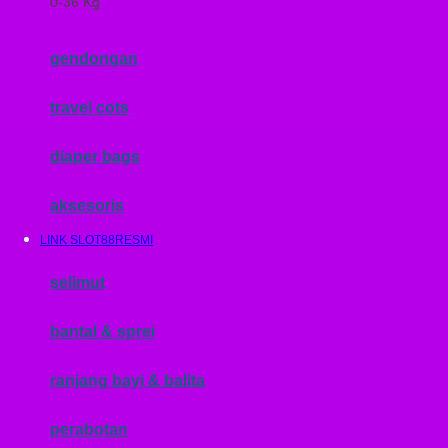
0-36 Kg
Fisher Price
Flipper
gendongan
Friends Of Sally
travel cots
G
Gb
diaper bags
Geko
aksesoris
Graco
LINK SLOT88RESMI
Gund
selimut
H
bantal & sprei
Habbie
Haenim
ranjang bayi & balita
Happy Horse
perabotan
Happy Tummy